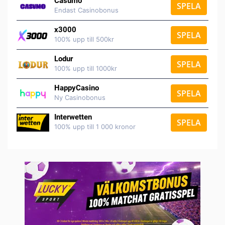
Casumo
SPELA
Endast Casinobonus
x3000
SPELA
100% upp till 500kr
Lodur
SPELA
100% upp till 1000kr
HappyCasino
SPELA
Ny Casinobonus
Interwetten
SPELA
100% upp till 1 000 kronor