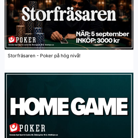
Storfräsaren - Poker på hög nivå!