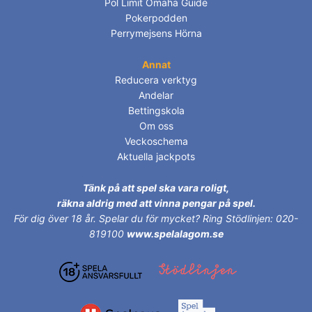
Pol Limit Omaha Guide
Pokerpodden
Perrymejsens Hörna
Annat
Reducera verktyg
Andelar
Bettingskola
Om oss
Veckoschema
Aktuella jackpots
Tänk på att spel ska vara roligt,
räkna aldrig med att vinna pengar på spel.
För dig över 18 år.
Spelar du för mycket? Ring Stödlinjen: 020-
819100
www.spelalagom.se