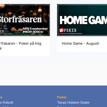
rfräsaren - Poker på hög
Home Game - Augusti
å!
ps
Poker
s Fotboll
Texas Holdem Guide