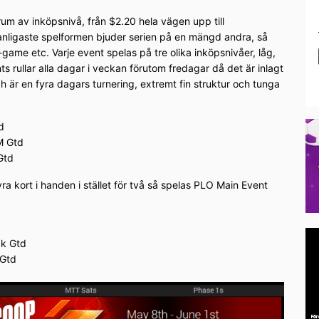
um av inköpsnivå, från $2.20 hela vägen upp till
anligaste spelformen bjuder serien på en mängd andra, så
game etc. Varje event spelas på tre olika inköpsnivåer, låg,
s rullar alla dagar i veckan förutom fredagar då det är inlagt
 är en fyra dagars turnering, extremt fin struktur och tunga
d
M Gtd
Gtd
a kort i handen i stället för två så spelas PLO Main Event
k Gtd
Gtd