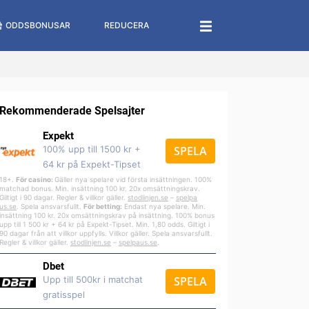
ODDSBONUSAR
REDUCERA
Rekommenderade Spelsajter
Expekt
100% upp till 1500 kr +
SPELA
64 kr på Expekt-Tipset
18+.
För casino:
Gäller nya spelare vid första insättningen. 100%
matchad bonus. Min. insättning 100 kr. 20x omsättningskrav.
Giltigt i 90 dagar. Regler & villkor gäller.
stodlinjen.se
–
spelpa
us.se
. Spela ansvarsfullt.
För betting:
Endast nya spelare. Min.
insättning 100 kr. 20x omsättningskrav på insättning. 100% bonus
upp till 1 500 kr + 64 kr på Expekt-Tipset. Min. 1,80 odds. Giltigt i
90 dagar från att villkor uppfylls. Villkor gäller. Spela ansvarsfullt.
Regler & villkor gäller.
stodlinjen.se
–
spelpaus.se
.
Dbet
Upp till 500kr i matchat
SPELA
gratisspel