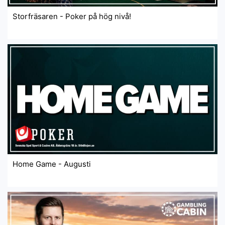
Storfräsaren - Poker på hög nivå!
Home Game - Augusti