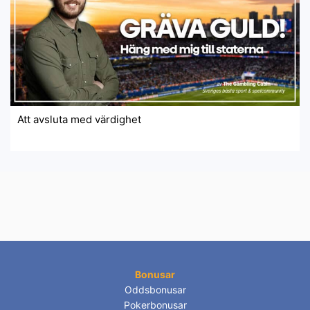
Att avsluta med värdighet
Bonusar
Oddsbonusar
Pokerbonusar