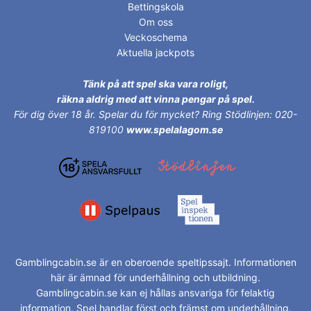
Bettingskola
Om oss
Veckoschema
Aktuella jackpots
Tänk på att spel ska vara roligt,
räkna aldrig med att vinna pengar på spel.
För dig över 18 år.
Spelar du för mycket? Ring Stödlinjen: 020-
819100
www.spelalagom.se
Gamblingcabin.se är en oberoende speltipssajt. Informationen
här är ämnad för underhållning och utbildning.
Gamblingcabin.se kan ej hållas ansvariga för felaktig
information. Spel handlar först och främst om underhållning.