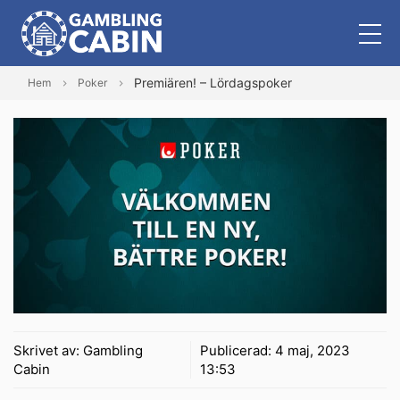
Premiären! – Lördagspoker
Hem
Poker
Skrivet av:
Gambling
Publicerad:
4 maj, 2023
Cabin
13:53