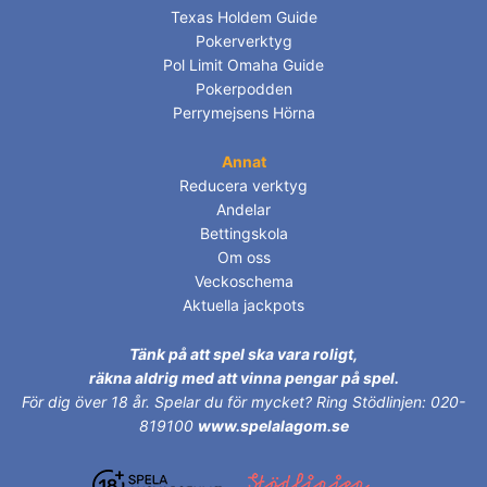
Texas Holdem Guide
Pokerverktyg
Pol Limit Omaha Guide
Pokerpodden
Perrymejsens Hörna
Annat
Reducera verktyg
Andelar
Bettingskola
Om oss
Veckoschema
Aktuella jackpots
Tänk på att spel ska vara roligt,
räkna aldrig med att vinna pengar på spel.
För dig över 18 år.
Spelar du för mycket? Ring Stödlinjen: 020-
819100
www.spelalagom.se