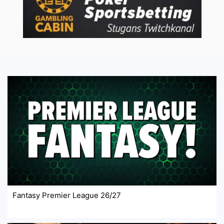
Fantasy Premier League 26/27