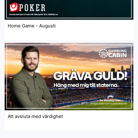
Home Game - Augusti
Att avsluta med värdighet