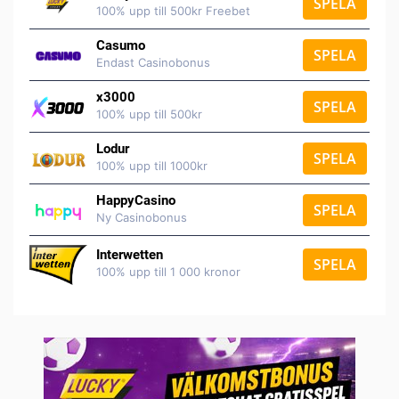
SPELA
100% upp till 500kr Freebet
Casumo
SPELA
Endast Casinobonus
x3000
SPELA
100% upp till 500kr
Lodur
SPELA
100% upp till 1000kr
HappyCasino
SPELA
Ny Casinobonus
Interwetten
SPELA
100% upp till 1 000 kronor