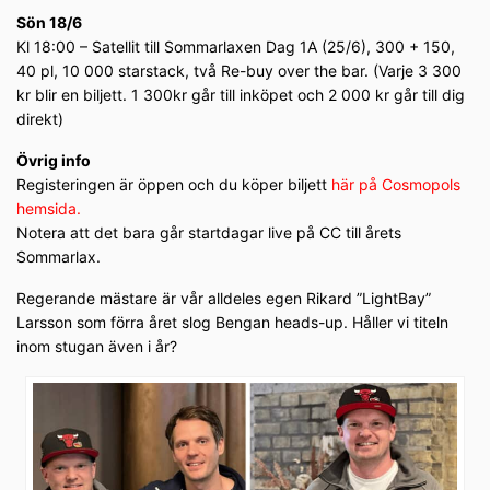
Sön 18/6
Kl 18:00 – Satellit till Sommarlaxen Dag 1A (25/6), 300 + 150,
40 pl, 10 000 starstack, två Re-buy over the bar. (Varje 3 300
kr blir en biljett. 1 300kr går till inköpet och 2 000 kr går till dig
direkt)
Övrig info
Registeringen är öppen och du köper biljett
här på Cosmopols
hemsida
.
Notera att det bara går startdagar live på CC till årets
Sommarlax.
Regerande mästare är vår alldeles egen Rikard ”LightBay”
Larsson som förra året slog Bengan heads-up. Håller vi titeln
inom stugan även i år?