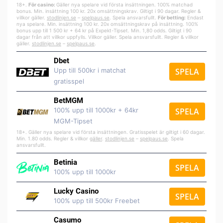
18+.
För casino:
Gäller nya spelare vid första insättningen. 100% matchad
bonus. Min. insättning 100 kr. 20x omsättningskrav. Giltigt i 90 dagar. Regler &
villkor gäller.
stodlinjen.se
–
spelpa
us.se
. Spela ansvarsfullt.
För betting:
Endast
nya spelare. Min. insättning 100 kr. 20x omsättningskrav på insättning. 100%
bonus upp till 1 500 kr + 64 kr på Expekt-Tipset. Min. 1,80 odds. Giltigt i 90
dagar från att villkor uppfylls. Villkor gäller. Spela ansvarsfullt. Regler & villkor
gäller.
stodlinjen.se
–
spelpaus.se
.
Dbet
Upp till 500kr i matchat
SPELA
gratisspel
BetMGM
100% upp till 1000kr + 64kr
SPELA
MGM-Tipset
18+. Gäller nya spelare vid första insättningen. Gratisspelet är giltigt i 60 dagar.
Min. 1.80 odds. Regler & villkor
gäller
.
stodlinjen.se
–
spelpaus.se
. Spela
ansvarsfullt.
Betinia
SPELA
100% upp till 1000kr
Lucky Casino
SPELA
100% upp till 500kr Freebet
Casumo