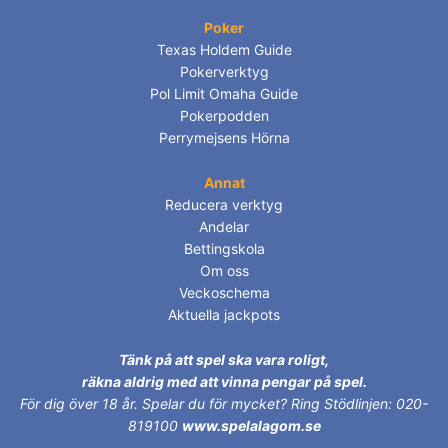
Poker
Texas Holdem Guide
Pokerverktyg
Pol Limit Omaha Guide
Pokerpodden
Perrymejsens Hörna
Annat
Reducera verktyg
Andelar
Bettingskola
Om oss
Veckoschema
Aktuella jackpots
Tänk på att spel ska vara roligt,
räkna aldrig med att vinna pengar på spel.
För dig över 18 år.
Spelar du för mycket? Ring Stödlinjen: 020-
819100
www.spelalagom.se