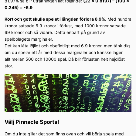
81.97% så blir uträkningen likt följande:
(22 × 0.8197) – (100 ×
0.245) = -6.9
Kort och gott skulle spelet i längden förlora 6.9%
. Med hundra
kronor satsade 6.9 kronor i förlust, med 1000 kronor satsade
69 kronor och så vidare. Detta enbart på grund av
spelbolagets marginaler.
Det kan låta löjligt och obefintligt med 6.9 kronor, men tänk dig
om du spelar ett år med dessa marginaler och kanske läger
allt mellan 500 och 10000 spel. Då blir förlusten helt hejdlöst
stor.
Välj Pinnacle Sports!
Om du inte gillar det som finns ovan och vill börja spela med