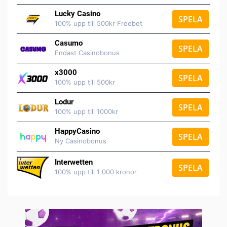
Lucky Casino
SPELA
100% upp till 500kr Freebet
Casumo
SPELA
Endast Casinobonus
x3000
SPELA
100% upp till 500kr
Lodur
SPELA
100% upp till 1000kr
HappyCasino
SPELA
Ny Casinobonus
Interwetten
SPELA
100% upp till 1 000 kronor