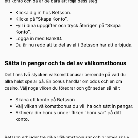
ett konto och då är de bara att följa dess steg:
Klicka dig in hos
Betsson
.
Klicka på “Skapa Konto”.
Fyll i dina uppgifter och tryck återigen på “Skapa
Konto”.
Logga in med BankID.
Du är nu redo att ta del av allt Betsson har att erbjuda.
Sätta in pengar och ta del av välkomstbonus
Det finns två stycken välkomstbonusar beroende på vad du
allra helst spelar på. En bonus handlar om odds och en om
casino. Välj noga vilken du föredrar och gör sedan så här:
Skapa ett konto på Betsson
Välj vilken välkomstbonus du vill ha och sätt in pengar.
Aktivera din bonus under fliken “bonusar” på ditt
konto.
Betsson erbjuder tre olika välkomstbonusar och givetvis ska vi