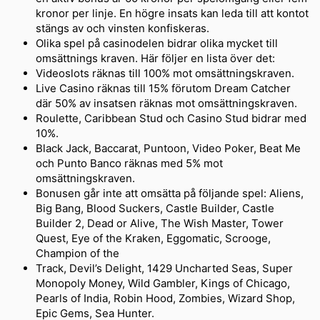
kronor per linje. En högre insats kan leda till att kontot
stängs av och vinsten konfiskeras.
Olika spel på casinodelen bidrar olika mycket till
omsättnings kraven. Här följer en lista över det:
Videoslots räknas till 100% mot omsättningskraven.
Live Casino räknas till 15% förutom Dream Catcher
där 50% av insatsen räknas mot omsättningskraven.
Roulette, Caribbean Stud och Casino Stud bidrar med
10%.
Black Jack, Baccarat, Puntoon, Video Poker, Beat Me
och Punto Banco räknas med 5% mot
omsättningskraven.
Bonusen går inte att omsätta på följande spel: Aliens,
Big Bang, Blood Suckers, Castle Builder, Castle
Builder 2, Dead or Alive, The Wish Master, Tower
Quest, Eye of the Kraken, Eggomatic, Scrooge,
Champion of the
Track, Devil’s Delight, 1429 Uncharted Seas, Super
Monopoly Money, Wild Gambler, Kings of Chicago,
Pearls of India, Robin Hood, Zombies, Wizard Shop,
Epic Gems, Sea Hunter.