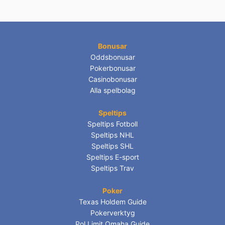
Bonusar
Oddsbonusar
Pokerbonusar
Casinobonusar
Alla spelbolag
Speltips
Speltips Fotboll
Speltips NHL
Speltips SHL
Speltips E-sport
Speltips Trav
Poker
Texas Holdem Guide
Pokerverktyg
Pol Limit Omaha Guide