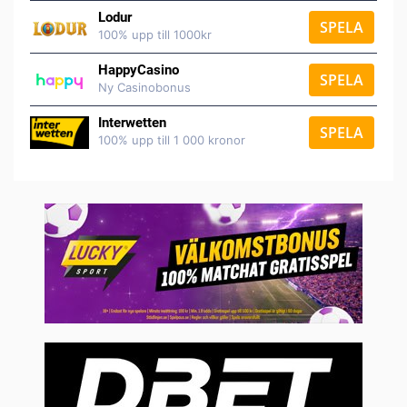
Lodur
SPELA
100% upp till 1000kr
HappyCasino
SPELA
Ny Casinobonus
Interwetten
SPELA
100% upp till 1 000 kronor