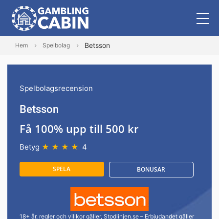
Betsson
Hem
Spelbolag
Spelbolagsrecension
Betsson
Få 100% upp till 500 kr
Betyg
★
★
★
★
4
SPELA
BONUSAR
18+ år,
regler och villkor gäller
,
Stodlinjen.se
– Erbjudandet gäller