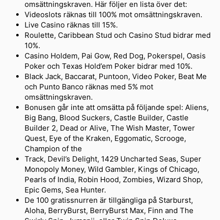
omsättningskraven. Här följer en lista över det:
Videoslots räknas till 100% mot omsättningskraven.
Live Casino räknas till 15%.
Roulette, Caribbean Stud och Casino Stud bidrar med
10%.
Casino Holdem, Pai Gow, Red Dog, Pokerspel, Oasis
Poker och Texas Hold’em Poker bidrar med 10%.
Black Jack, Baccarat, Puntoon, Video Poker, Beat Me
och Punto Banco räknas med 5% mot
omsättningskraven.
Bonusen går inte att omsätta på följande spel: Aliens,
Big Bang, Blood Suckers, Castle Builder, Castle
Builder 2, Dead or Alive, The Wish Master, Tower
Quest, Eye of the Kraken, Eggomatic, Scrooge,
Champion of the
Track, Devil’s Delight, 1429 Uncharted Seas, Super
Monopoly Money, Wild Gambler, Kings of Chicago,
Pearls of India, Robin Hood, Zombies, Wizard Shop,
Epic Gems, Sea Hunter.
De 100 gratissnurren är tillgängliga på Starburst,
Aloha, BerryBurst, BerryBurst Max, Finn and The