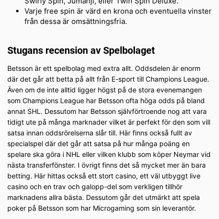
Swirly Spin, Jumanji, eller Twin Spin Deluxe.
Varje free spin är värd en krona och eventuella vinster
från dessa är omsättningsfria.
Stugans recension av Spelbolaget
Betsson är ett spelbolag med extra allt. Oddsdelen är enorm
där det går att betta på allt från E-sport till Champions League.
Även om de inte alltid ligger högst på de stora evenemangen
som Champions League har Betsson ofta höga odds på bland
annat SHL. Dessutom har Betsson självförtroende nog att vara
tidigt ute på många marknader vilket är perfekt för den som vill
satsa innan oddsrörelserna slår till. Här finns också fullt av
specialspel där det går att satsa på hur många poäng en
spelare ska göra i NHL eller vilken klubb som köper Neymar vid
nästa transferfönster. I övrigt finns det så mycket mer än bara
betting. Här hittas också ett stort casino, ett väl utbyggt live
casino och en trav och galopp-del som verkligen tillhör
marknadens allra bästa. Dessutom går det utmärkt att spela
poker på Betsson som har Microgaming som sin leverantör.