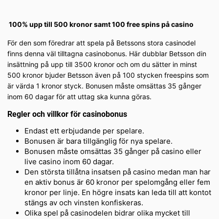
100% upp till 500 kronor samt 100 free spins på casino
För den som föredrar att spela på Betssons stora casinodel
finns denna väl tilltagna casinobonus. Här dubblar Betsson din
insättning på upp till 3500 kronor och om du sätter in minst
500 kronor bjuder Betsson även på 100 stycken freespins som
är värda 1 kronor styck. Bonusen måste omsättas 35 gånger
inom 60 dagar för att uttag ska kunna göras.
Regler och villkor för casinobonus
Endast ett erbjudande per spelare.
Bonusen är bara tillgänglig för nya spelare.
Bonusen måste omsättas 35 gånger på casino eller
live casino inom 60 dagar.
Den största tillåtna insatsen på casino medan man har
en aktiv bonus är 60 kronor per spelomgång eller fem
kronor per linje. En högre insats kan leda till att kontot
stängs av och vinsten konfiskeras.
Olika spel på casinodelen bidrar olika mycket till