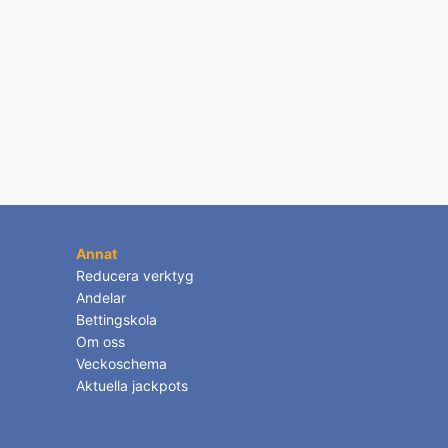
Annat
Reducera verktyg
Andelar
Bettingskola
Om oss
Veckoschema
Aktuella jackpots