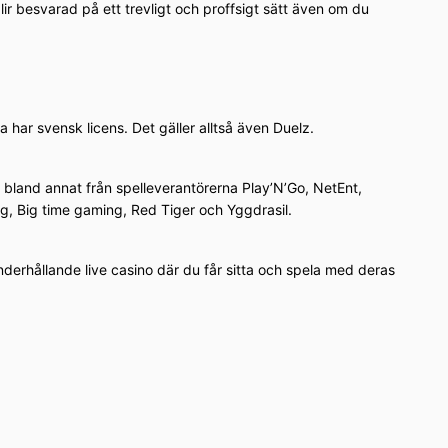
lir besvarad på ett trevligt och proffsigt sätt även om du
ra har svensk licens. Det gäller alltså även Duelz.
 bland annat från spelleverantörerna Play’N’Go, NetEnt,
g, Big time gaming, Red Tiger och Yggdrasil.
derhållande live casino där du får sitta och spela med deras