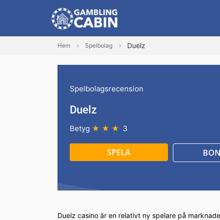
Duelz
Hem
Spelbolag
Spelbolagsrecension
Duelz
Betyg
★
★
★
3
SPELA
BON
Duelz casino är en relativt ny spelare på marknad