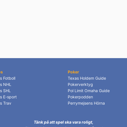
ps
Poker
s Fotboll
Texas Holdem Guide
ps NHL
Pokerverktyg
ps SHL
Pol Limit Omaha Guide
s E-sport
Pokerpodden
ps Trav
Perrymejsens Hörna
Tänk på att spel ska vara roligt,