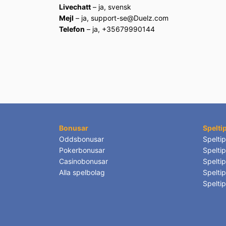
Livechatt
– ja, svensk
Mejl
– ja,
support-se@Duelz.com
Telefon
– ja, +35679990144
Bonusar
Spelti
Oddsbonusar
Speltip
Pokerbonusar
Spelti
Casinobonusar
Spelti
Alla spelbolag
Speltip
Spelti