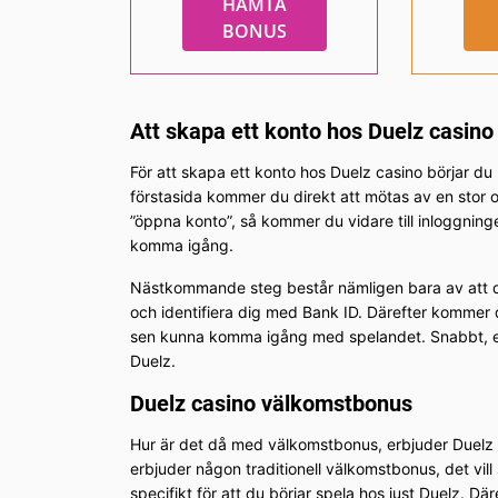
HÄMTA
BONUS
Att skapa ett konto hos Duelz casino
För att skapa ett konto hos Duelz casino börjar du
förstasida kommer du direkt att mötas av en stor o
”öppna konto”, så kommer du vidare till inloggninge
komma igång.
Nästkommande steg består nämligen bara av att du 
och identifiera dig med Bank ID. Därefter kommer du 
sen kunna komma igång med spelandet. Snabbt, enke
Duelz.
Duelz casino välkomstbonus
Hur är det då med välkomstbonus, erbjuder Duelz c
erbjuder någon traditionell välkomstbonus, det vil
specifikt för att du börjar spela hos just Duelz. 