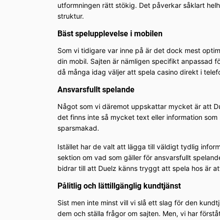
utformningen rätt stökig. Det påverkar såklart hel
struktur.
Bäst spelupplevelse i mobilen
Som vi tidigare var inne på är det dock mest optima
din mobil. Sajten är nämligen specifikt anpassad fö
då många idag väljer att spela casino direkt i tele
Ansvarsfullt spelande
Något som vi däremot uppskattar mycket är att Due
det finns inte så mycket text eller information som r
sparsmakad.
Istället har de valt att lägga till väldigt tydlig i
sektion om vad som gäller för ansvarsfullt speland
bidrar till att Duelz känns tryggt att spela hos är a
Pålitlig och lättillgänglig kundtjänst
Sist men inte minst vill vi slå ett slag för den kund
dem och ställa frågor om sajten. Men, vi har förstå