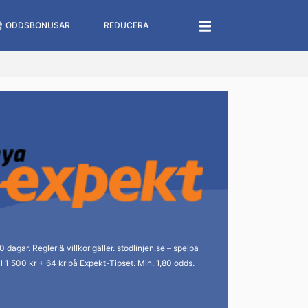
ODDSBONUSAR
REDUCERA
 dagar. Regler & villkor gäller.
stodlinjen.se
–
spelpa
 1 500 kr + 64 kr på Expekt-Tipset. Min. 1,80 odds.