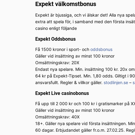
Expekt välkomstbonus
Expekt är bjussiga, och vi älskar det! Alla nya s
extra att spela för, i samband med den första insä
casino enligt följande
Expekt Oddsbonus
Få 1500 kronor i sport- och
oddsbonus
Gäller vid insättning av minst 100 kronor
Omsättningskrav: 20X
Endast nya spelare. Min. insättning 100 kr. 20x om
64 kr på Expekt-Tipset. Min. 1,80 odds. Giltigt i 90 d
ansvarsfullt. Regler & villkor gäller.
stodlinjen.se
–
s
Expekt Live casinobonus
Få upp till 2 000 kr och 100 kr i gratismarker på 
Gäller vid insättning av minst 100 kronor
Omsättningskrav: 40X
18+. Gäller nya spelare vid första insättningen. Mi
60 dagar. Erbjudandet gäller fr.o.m. 27.02.25. Regle