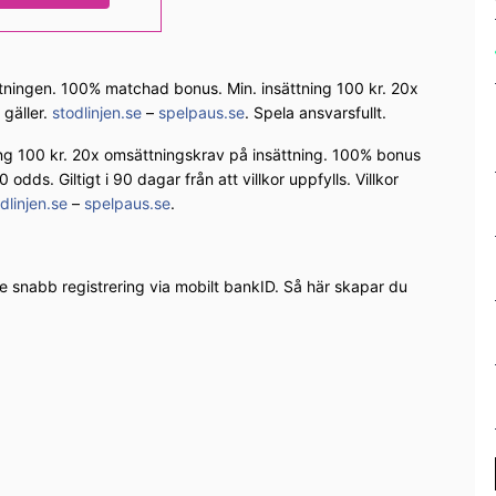
ättningen. 100% matchad bonus. Min. insättning 100 kr. 20x
 gäller.
stodlinjen.se
–
spelpa
us.se
. Spela ansvarsfullt.
ing 100 kr. 20x omsättningskrav på insättning. 100% bonus
odds. Giltigt i 90 dagar från att villkor uppfylls. Villkor
dlinjen.se
–
spelpaus.se
.
are snabb registrering via mobilt bankID. Så här skapar du