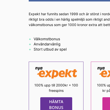
Expekt har funnits sedan 1999 och är störst i nord
riktigt bra odds i en härlig spelmiljö som riktigt 
välkomstbonus som ger 1000 kronor extra att bett
Välkomstbonus
Användarvänlig
Stort utbud av spel
100% upp till 2000kr + 100
100% up
freespins
kr p
HÄMTA
BONUS