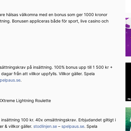
pelare hälsas välkomna med en bonus som ger 1000 kronor
ttning. Bonusen appliceras både för sport, live casino och
sättningskrav på insättning. 100% bonus upp till 1 500 kr +
agar från att villkor uppfylls. Villkor gäller. Spela
pelpaus.se
.
XXXtreme Lightning Roulette
n insättning 100 kr. 40x omsättningskrav. Erbjudandet giltigt i
r & villkor gäller.
stodlinjen.se
–
spelpaus.se
. Spela