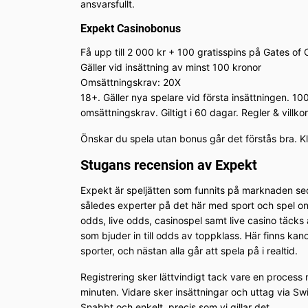
ansvarsfullt.
Expekt Casinobonus
Få upp till 2 000 kr + 100 gratisspins på Gates o
Gäller vid insättning av minst 100 kronor
Omsättningskrav: 20X
18+. Gäller nya spelare vid första insättningen. 1
omsättningskrav. Giltigt i 60 dagar. Regler & villkor
Önskar du spela utan bonus går det förstås bra. Kl
Stugans recension av Expekt
Expekt är speljätten som funnits på marknaden se
således experter på det här med sport och spel on
odds, live odds, casinospel samt live casino täcks a
som bjuder in till odds av toppklass. Här finns 
sporter, och nästan alla går att spela på i realtid.
Registrering sker lättvindigt tack vare en process
minuten. Vidare sker insättningar och uttag via Swi
Snabbt och enkelt, precis som vi gillar det.