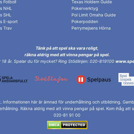
s Fotboll
Texas Holdem Guide
ps NHL
Pokerverktyg
ps SHL
Pol Limit Omaha Guide
s E-sport
Pokerpodden
ps Trav
Perrymejsens Hörna
Tänk på att spel ska vara roligt,
räkna aldrig med att vinna pengar på spel.
r 18 år.
Spelar du för mycket? Ring Stödlinjen: 020-819100
www.spe
 Informationen här är ämnad för underhållning och utbildning. Gambli
erhållning. Räkna aldrig med att vinna pengar på spel. Kom ihåg att s
020-81 91 00