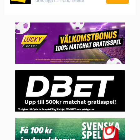
100% upp till 1 000 kronor