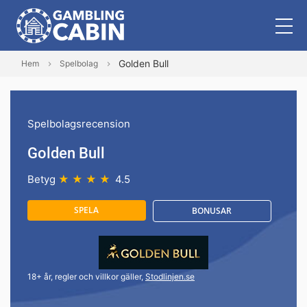
Golden Bull
Hem
Spelbolag
Spelbolagsrecension
Golden Bull
Betyg
★
★
★
★
4.5
SPELA
BONUSAR
18+ år, regler och villkor gäller,
Stodlinjen.se