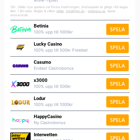
18+. Gäller nya spelare vid första insättningen. Gratisspelet är giltigt i 60 dagar.
Min. 1.80 odds. Regler & villkor
gäller
.
stodlinjen.se
–
spelpaus.se
. Spela
ansvarsfullt.
Betinia
SPELA
100% upp till 1000kr
Lucky Casino
SPELA
100% upp till 500kr Freebet
Casumo
SPELA
Endast Casinobonus
x3000
SPELA
100% upp till 500kr
Lodur
SPELA
100% upp till 1000kr
HappyCasino
SPELA
Ny Casinobonus
Interwetten
SPELA