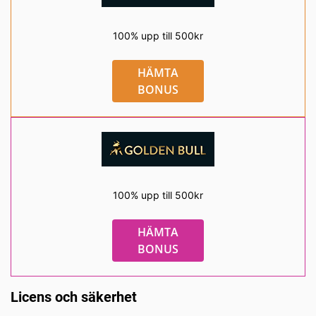
100% upp till 500kr
HÄMTA
BONUS
100% upp till 500kr
HÄMTA
BONUS
Licens och säkerhet