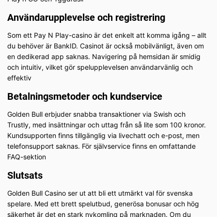
Användarupplevelse och registrering
Som ett Pay N Play-casino är det enkelt att komma igång – allt
du behöver är BankID. Casinot är också mobilvänligt, även om
en dedikerad app saknas. Navigering på hemsidan är smidig
och intuitiv, vilket gör spelupplevelsen användarvänlig och
effektiv​
Betalningsmetoder och kundservice
Golden Bull erbjuder snabba transaktioner via Swish och
Trustly, med insättningar och uttag från så lite som 100 kronor.
Kundsupporten finns tillgänglig via livechatt och e-post, men
telefonsupport saknas. För självservice finns en omfattande
FAQ-sektion​
Slutsats
Golden Bull Casino ser ut att bli ett utmärkt val för svenska
spelare. Med ett brett spelutbud, generösa bonusar och hög
säkerhet är det en stark nykomling på marknaden. Om du