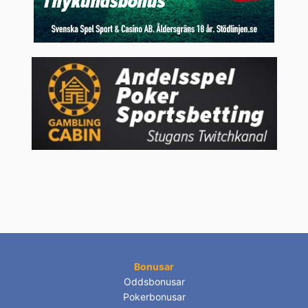
Bonusar
Oddsbonusar
Pokerbonusar