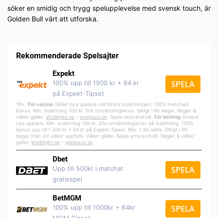
söker en smidig och trygg spelupplevelse med svensk touch, är
Golden Bull värt att utforska.
Rekommenderade Spelsajter
Expekt
100% upp till 1500 kr + 64 kr
SPELA
på Expekt-Tipset
18+.
För casino:
Gäller nya spelare vid första insättningen. 100% matchad
bonus. Min. insättning 100 kr. 20x omsättningskrav. Giltigt i 90 dagar. Regler &
villkor gäller.
stodlinjen.se
–
spelpa
us.se
. Spela ansvarsfullt.
För betting:
Endast
nya spelare. Min. insättning 100 kr. 20x omsättningskrav på insättning. 100%
bonus upp till 1 500 kr + 64 kr på Expekt-Tipset. Min. 1,80 odds. Giltigt i 90
dagar från att villkor uppfylls. Villkor gäller. Spela ansvarsfullt. Regler & villkor
gäller.
stodlinjen.se
–
spelpaus.se
.
Dbet
Upp till 500kr i matchat
SPELA
gratisspel
BetMGM
100% upp till 1000kr + 64kr
SPELA
MGM-Tipset