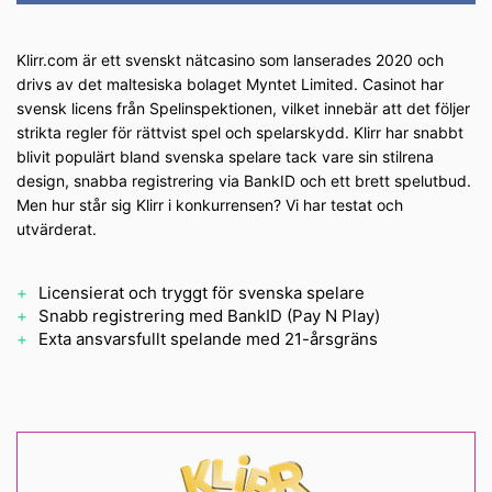
Klirr.com är ett svenskt nätcasino som lanserades 2020 och
drivs av det maltesiska bolaget Myntet Limited. Casinot har
svensk licens från Spelinspektionen, vilket innebär att det följer
strikta regler för rättvist spel och spelarskydd. Klirr har snabbt
blivit populärt bland svenska spelare tack vare sin stilrena
design, snabba registrering via BankID och ett brett spelutbud.
Men hur står sig Klirr i konkurrensen? Vi har testat och
utvärderat.
Licensierat och tryggt för svenska spelare
Snabb registrering med BankID (Pay N Play)
Exta ansvarsfullt spelande med 21-årsgräns