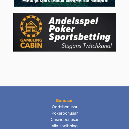
Bonusar
Oddsbonusar
Pokerbonusar
Casinobonusar
Alla spelbolag