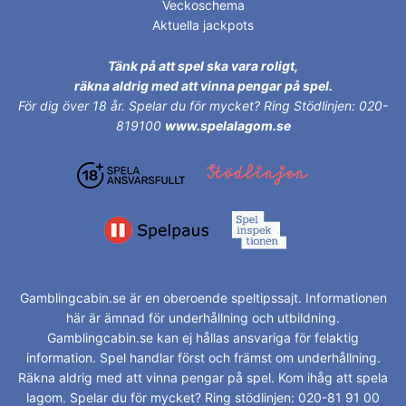
Veckoschema
Aktuella jackpots
Tänk på att spel ska vara roligt,
räkna aldrig med att vinna pengar på spel.
För dig över 18 år.
Spelar du för mycket? Ring Stödlinjen: 020-
819100
www.spelalagom.se
Gamblingcabin.se är en oberoende speltipssajt. Informationen
här är ämnad för underhållning och utbildning.
Gamblingcabin.se kan ej hållas ansvariga för felaktig
information. Spel handlar först och främst om underhållning.
Räkna aldrig med att vinna pengar på spel. Kom ihåg att spela
lagom. Spelar du för mycket? Ring stödlinjen: 020-81 91 00