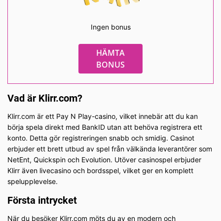
Ingen bonus
HÄMTA
BONUS
Vad är Klirr.com?
Klirr.com är ett Pay N Play-casino, vilket innebär att du kan
börja spela direkt med BankID utan att behöva registrera ett
konto. Detta gör registreringen snabb och smidig. Casinot
erbjuder ett brett utbud av spel från välkända leverantörer som
NetEnt, Quickspin och Evolution. Utöver casinospel erbjuder
Klirr även livecasino och bordsspel, vilket ger en komplett
spelupplevelse.
Första intrycket
När du besöker Klirr.com möts du av en modern och