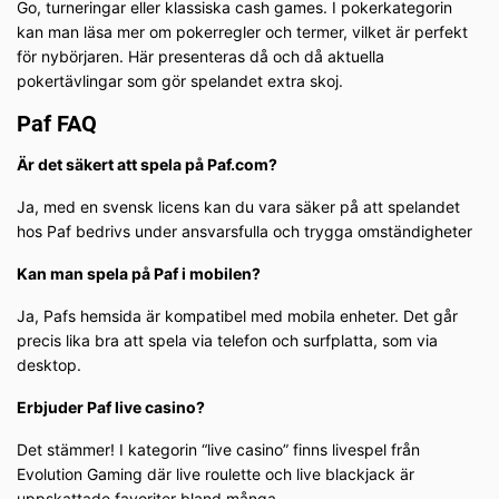
Go, turneringar eller klassiska cash games. I pokerkategorin
kan man läsa mer om pokerregler och termer, vilket är perfekt
för nybörjaren. Här presenteras då och då aktuella
pokertävlingar som gör spelandet extra skoj.
Paf FAQ
Är det säkert att spela på Paf.com?
Ja, med en svensk licens kan du vara säker på att spelandet
hos Paf bedrivs under ansvarsfulla och trygga omständigheter
Kan man spela på Paf i mobilen?
Ja, Pafs hemsida är kompatibel med mobila enheter. Det går
precis lika bra att spela via telefon och surfplatta, som via
desktop.
Erbjuder Paf live casino?
Det stämmer! I kategorin “live casino” finns livespel från
Evolution Gaming där live roulette och live blackjack är
uppskattade favoriter bland många.