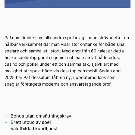
Paf.com är inte som alla andra spelbolag – man strävar efter en
hållbar verksamhet där man visar stor omtanke för både sina
spelare och samhället i stort. Med anor från 60-talet är detta
finska spelbolag gamla i gemet och har samlat både odds,
casino och poker under ett och samma tak, självklart med
möjlighet att spela både via desktop och mobil. Sedan april
2025 har Paf dessutom fått en ny, uppdaterad look som
speglar företagets moderna och ansvarstagande profil.
Bonus utan omsättningskrav
Brett utbud av spel
Välutbildad kundtjänst