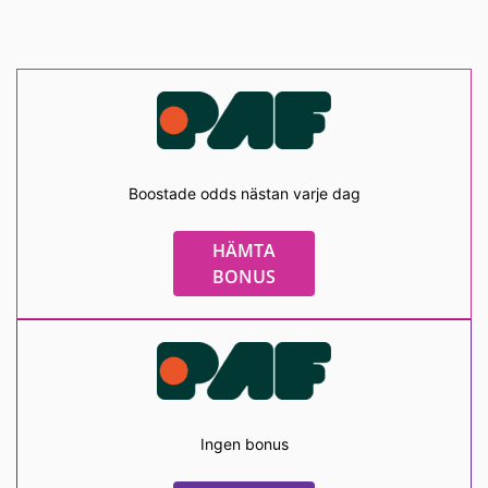
Boostade odds nästan varje dag
HÄMTA
BONUS
Ingen bonus