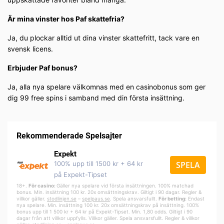
Är mina vinster hos Paf skattefria?
Ja, du plockar alltid ut dina vinster skattefritt, tack vare en
svensk licens.
Erbjuder Paf bonus?
Ja, alla nya spelare välkomnas med en casinobonus som ger
dig 99 free spins i samband med din första insättning.
Rekommenderade Spelsajter
Expekt
100% upp till 1500 kr + 64 kr
SPELA
på Expekt-Tipset
18+.
För casino:
Gäller nya spelare vid första insättningen. 100% matchad
bonus. Min. insättning 100 kr. 20x omsättningskrav. Giltigt i 90 dagar. Regler &
villkor gäller.
stodlinjen.se
–
spelpa
us.se
. Spela ansvarsfullt.
För betting:
Endast
nya spelare. Min. insättning 100 kr. 20x omsättningskrav på insättning. 100%
bonus upp till 1 500 kr + 64 kr på Expekt-Tipset. Min. 1,80 odds. Giltigt i 90
dagar från att villkor uppfylls. Villkor gäller. Spela ansvarsfullt. Regler & villkor