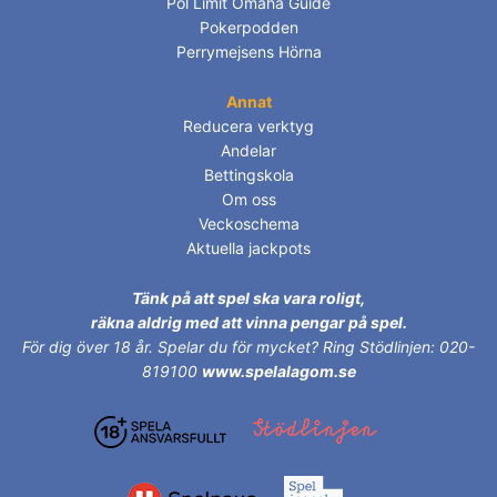
Pol Limit Omaha Guide
Pokerpodden
Perrymejsens Hörna
Annat
Reducera verktyg
Andelar
Bettingskola
Om oss
Veckoschema
Aktuella jackpots
Tänk på att spel ska vara roligt,
räkna aldrig med att vinna pengar på spel.
För dig över 18 år.
Spelar du för mycket? Ring Stödlinjen: 020-
819100
www.spelalagom.se