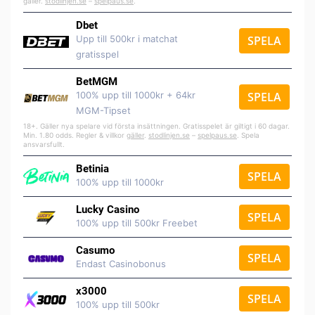
gäller.
stodlinjen.se
–
spelpaus.se
.
Dbet
Upp till 500kr i matchat
SPELA
gratisspel
BetMGM
100% upp till 1000kr + 64kr
SPELA
MGM-Tipset
18+. Gäller nya spelare vid första insättningen. Gratisspelet är giltigt i 60 dagar.
Min. 1.80 odds. Regler & villkor
gäller
.
stodlinjen.se
–
spelpaus.se
. Spela
ansvarsfullt.
Betinia
SPELA
100% upp till 1000kr
Lucky Casino
SPELA
100% upp till 500kr Freebet
Casumo
SPELA
Endast Casinobonus
x3000
SPELA
100% upp till 500kr