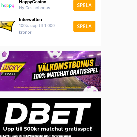
HappyCasino
SPELA
Ny Casinobonus
Interwetten
100% upp till 1 000
SPELA
kronor