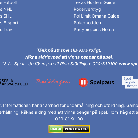
s Fotboll
Texas Holdem Guide
ps NHL
Pokerverktyg
ps SHL
Pol Limit Omaha Guide
s E-sport
Pokerpodden
ps Trav
Perrymejsens Hörna
Tänk på att spel ska vara roligt,
räkna aldrig med att vinna pengar på spel.
r 18 år.
Spelar du för mycket? Ring Stödlinjen: 020-819100
www.spe
 Informationen här är ämnad för underhållning och utbildning. Gambli
erhållning. Räkna aldrig med att vinna pengar på spel. Kom ihåg att s
020-81 91 00