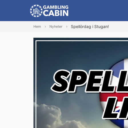
Spellördag i Stugan!
Hem
Nyheter