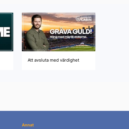
Att avsluta med värdighet
Annat