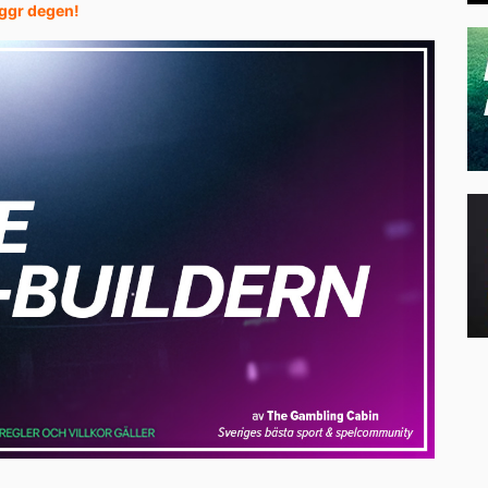
5ggr degen!