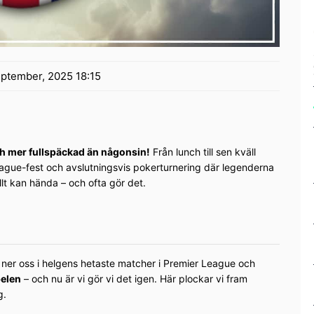
eptember, 2025 18:15
och mer fullspäckad än någonsin!
Från lunch till sen kväll
ague-fest och avslutningsvis pokerturnering där legenderna
lt kan hända – och ofta gör det.
r ner oss i helgens hetaste matcher i Premier League och
pelen
– och nu är vi gör vi det igen. Här plockar vi fram
g.