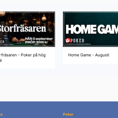
rfräsaren - Poker på hög
Home Game - Augusti
å!
ps
Poker