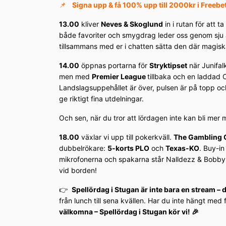
📌
Signa upp & få 100% upp till 2000kr i Freebet
13.00
kliver
Neves & Skoglund
in i rutan för att 
både favoriter och smygdrag leder oss genom sju 
tillsammans med er i chatten sätta den där magis
14.00
öppnas portarna för
Stryktipset
när Junifal
men med
Premier League
tillbaka och en laddad 
Landslagsuppehållet är över, pulsen är på topp o
ge riktigt fina utdelningar.
Och sen, när du tror att lördagen inte kan bli me
18.00
växlar vi upp till pokerkväll.
The Gambling 
dubbelrökare:
5-korts PLO
och
Texas-KO
. Buy-in
mikrofonerna och spakarna står Nalldezz & Bobby, 
vid borden!
👉
Spellördag i Stugan är inte bara en stream – d
från lunch till sena kvällen. Har du inte hängt med f
välkomna – Spellördag i Stugan kör vi! 🎉