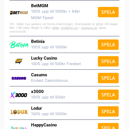
BetMGM
100% upp till 1000kr + 64kr
SPELA
MGM-Tipset
18+. Gäller nya spelare vid första insättningen. Gratisspelet är giltigt i 60 dagar.
Min. 1.80 odds. Regler & villkor
gäller
.
stodlinjen.se
–
spelpaus.se
. Spela
ansvarsfullt.
Betinia
SPELA
100% upp till 1000kr
Lucky Casino
SPELA
100% upp till 500kr Freebet
Casumo
SPELA
Endast Casinobonus
x3000
SPELA
100% upp till 500kr
Lodur
SPELA
100% upp till 1000kr
HappyCasino
SPELA