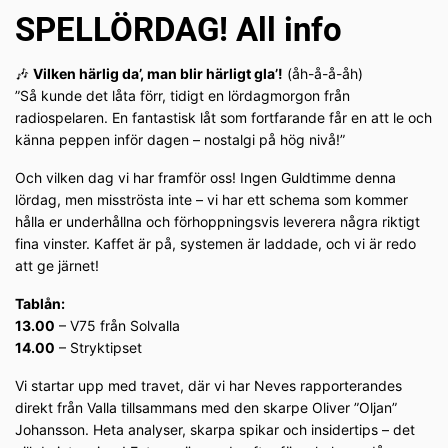
SPELLÖRDAG! All info
🎶
Vilken härlig da’, man blir härligt gla’!
(åh-å-å-åh)
”Så kunde det låta förr, tidigt en lördagmorgon från
radiospelaren. En fantastisk låt som fortfarande får en att le och
känna peppen inför dagen – nostalgi på hög nivå!”
Och vilken dag vi har framför oss! Ingen Guldtimme denna
lördag, men misströsta inte – vi har ett schema som kommer
hålla er underhållna och förhoppningsvis leverera några riktigt
fina vinster. Kaffet är på, systemen är laddade, och vi är redo
att ge järnet!
Tablån:
13.00
– V75 från Solvalla
14.00
– Stryktipset
Vi startar upp med travet, där vi har Neves rapporterandes
direkt från Valla tillsammans med den skarpe Oliver ”Oljan”
Johansson. Heta analyser, skarpa spikar och insidertips – det