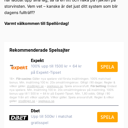
storvinsten. Vem vet – kanske är det just ditt system som blir
dagens fullträff?
Varmt välkommen till Spellördag!
Rekommenderade Spelsajter
Expekt
100% upp till 1500 kr + 64 kr
SPELA
på Expekt-Tipset
18+.
För casino:
Gäller nya spelare vid första insättningen. 100% matchad
bonus. Min. insättning 100 kr. 20x omsättningskrav. Giltigt i 90 dagar. Regler &
villkor gäller.
stodlinjen.se
–
spelpa
us.se
. Spela ansvarsfullt.
För betting:
Endast
nya spelare. Min. insättning 100 kr. 20x omsättningskrav på insättning. 100%
bonus upp till 1 500 kr + 64 kr på Expekt-Tipset. Min. 1,80 odds. Giltigt i 90
dagar från att villkor uppfylls. Villkor gäller. Spela ansvarsfullt. Regler & villkor
gäller.
stodlinjen.se
–
spelpaus.se
.
Dbet
Upp till 500kr i matchat
SPELA
gratisspel