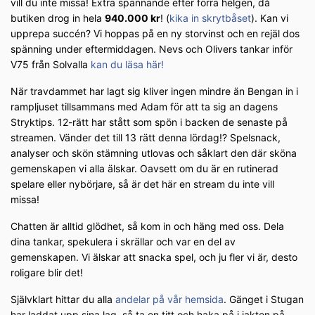
vill du inte missa! Extra spännande efter förra helgen, då
butiken drog in hela
940.000 kr
! (
kika in skrytbåset
). Kan vi
upprepa succén? Vi hoppas på en ny storvinst och en rejäl dos
spänning under eftermiddagen. Nevs och Olivers tankar inför
V75 från Solvalla
kan du läsa här!
När travdammet har lagt sig kliver ingen mindre än Bengan in i
rampljuset tillsammans med Adam för att ta sig an dagens
Stryktips. 12-rätt har stått som spön i backen de senaste på
streamen. Vänder det till 13 rätt denna lördag!? Spelsnack,
analyser och skön stämning utlovas och såklart den där sköna
gemenskapen vi alla älskar. Oavsett om du är en rutinerad
spelare eller nybörjare, så är det här en stream du inte vill
missa!
Chatten är alltid glödhet, så kom in och häng med oss. Dela
dina tankar, spekulera i skrällar och var en del av
gemenskapen. Vi älskar att snacka spel, och ju fler vi är, desto
roligare blir det!
Självklart hittar du alla
andelar på vår hemsida
. Gänget i Stugan
har laddat upp sina lag, så ta en titt och haka på i jakten på