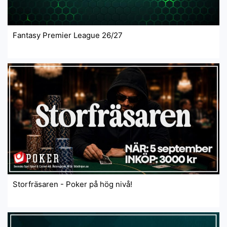
Fantasy Premier League 26/27
Storfräsaren - Poker på hög nivå!