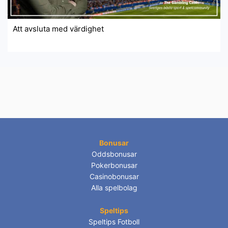
Att avsluta med värdighet
Bonusar
Oddsbonusar
Pokerbonusar
Casinobonusar
Alla spelbolag
Speltips
Speltips Fotboll