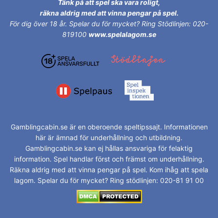
Tänk på att spel ska vara roligt,
räkna aldrig med att vinna pengar på spel.
För dig över 18 år.
Spelar du för mycket? Ring Stödlinjen: 020-
819100
www.spelalagom.se
Gamblingcabin.se är en oberoende speltipssajt. Informationen
här är ämnad för underhållning och utbildning.
Gamblingcabin.se kan ej hållas ansvariga för felaktig
information. Spel handlar först och främst om underhållning.
Räkna aldrig med att vinna pengar på spel. Kom ihåg att spela
lagom. Spelar du för mycket? Ring stödlinjen: 020-81 91 00