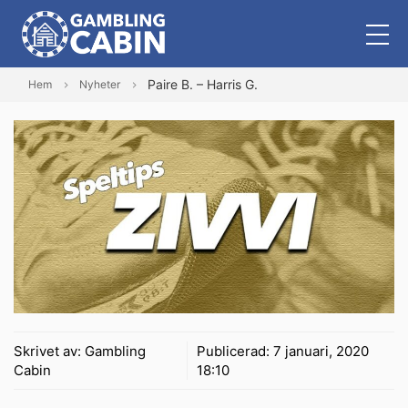
Paire B. – Harris G.
Hem
Nyheter
Skrivet av:
Gambling
Publicerad:
7 januari, 2020
Cabin
18:10