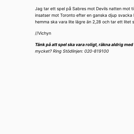
Jag tar ett spel på Sabres mot Devils natten mot t
insatser mot Toronto efter en ganska djup svacka k
hemma ska vara lite lägre än 2,28 och tar ett litet 
//Vichyn
Tänk på att spel ska vara roligt, räkna aldrig med
mycket? Ring Stödlinjen: 020-819100