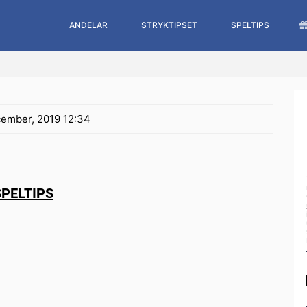
ANDELAR
STRYKTIPSET
SPELTIPS
cember, 2019 12:34
SPELTIPS