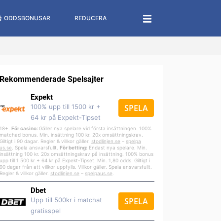
ODDSBONUSAR
REDUCERA
Rekommenderade Spelsajter
Expekt
100% upp till 1500 kr +
SPELA
64 kr på Expekt-Tipset
18+.
För casino:
Gäller nya spelare vid första insättningen. 100%
matchad bonus. Min. insättning 100 kr. 20x omsättningskrav.
Giltigt i 90 dagar. Regler & villkor gäller.
stodlinjen.se
–
spelpa
us.se
. Spela ansvarsfullt.
För betting:
Endast nya spelare. Min.
insättning 100 kr. 20x omsättningskrav på insättning. 100% bonus
upp till 1 500 kr + 64 kr på Expekt-Tipset. Min. 1,80 odds. Giltigt i
90 dagar från att villkor uppfylls. Villkor gäller. Spela ansvarsfullt.
Regler & villkor gäller.
stodlinjen.se
–
spelpaus.se
.
Dbet
Upp till 500kr i matchat
SPELA
gratisspel