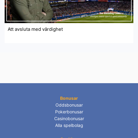
Att avsluta med värdighet
Bonusar
Oddsbonusar
Pokerbonusar
Casinobonusar
Alla spelbolag