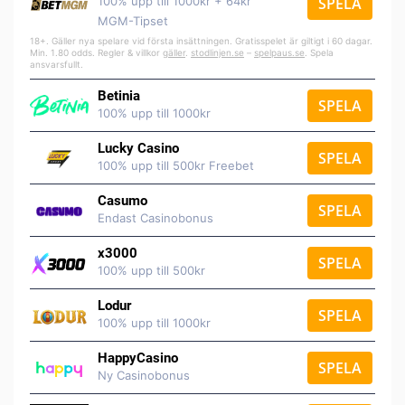
100% upp till 1000kr + 64kr
SPELA
MGM-Tipset
18+. Gäller nya spelare vid första insättningen. Gratisspelet är giltigt i 60 dagar.
Min. 1.80 odds. Regler & villkor
gäller
.
stodlinjen.se
–
spelpaus.se
. Spela
ansvarsfullt.
Betinia
SPELA
100% upp till 1000kr
Lucky Casino
SPELA
100% upp till 500kr Freebet
Casumo
SPELA
Endast Casinobonus
x3000
SPELA
100% upp till 500kr
Lodur
SPELA
100% upp till 1000kr
HappyCasino
SPELA
Ny Casinobonus