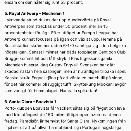
ensam om den håller sig runt 55 procent.
5. Royal Antwerp – Mechelen 1
I skrivande stund dukas det upp dundervärde på Royal
Antwerpen som streckas under 50 procent, mer än 15
procentenheter för lågt. Efter uttåget ur Europa League har
Antwerp kunnat fokusera på ligan och växlat upp. Hemma på
Bosuilstadion skrämmer raden 6-1-0 samtliga lag i den belgiska
högstaligan. Senast i minnet har båda topplagen Gent och Club
Brügge kommit hit och fått stryk. I Klas Ingessons gamla
Mechelen huserar idag Gustav Engvall. Svensken har gått
skadad nästan hela säsongen, men är nu äntligen tillbaka i spel.
Kanske skulle Engvall tjäna på att vänta en match till på sidan,
för det här kommer bli ruggigt tufft. Skyttekung Mbokani avgör
som vanligt för hemmalaget. Hamra in spikettan!
6. Santa Clara – Boavista 1
Porto-klubben Boavista får vackert sätta sig på flyget och leva
med klimatångest de 150 milen till ögruppen azorerna denna
fredag. Paradisön är hemvist för Santa Clara. Nykomlingen från
i fjol ser ut att på allvar ha etablerat sig i Portugals högstaliga.