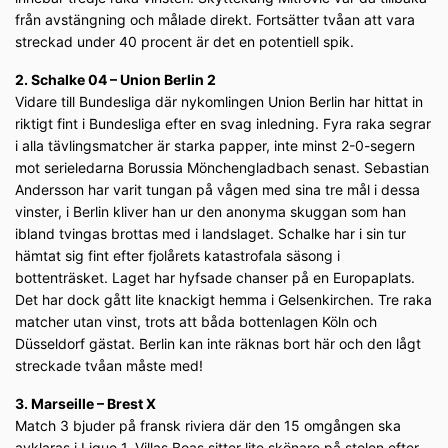
från avstängning och målade direkt. Fortsätter tvåan att vara
streckad under 40 procent är det en potentiell spik.
2. Schalke 04 – Union Berlin 2
Vidare till Bundesliga där nykomlingen Union Berlin har hittat in
riktigt fint i Bundesliga efter en svag inledning. Fyra raka segrar
i alla tävlingsmatcher är starka papper, inte minst 2-0-segern
mot serieledarna Borussia Mönchengladbach senast. Sebastian
Andersson har varit tungan på vågen med sina tre mål i dessa
vinster, i Berlin kliver han ur den anonyma skuggan som han
ibland tvingas brottas med i landslaget. Schalke har i sin tur
hämtat sig fint efter fjolårets katastrofala säsong i
bottenträsket. Laget har hyfsade chanser på en Europaplats.
Det har dock gått lite knackigt hemma i Gelsenkirchen. Tre raka
matcher utan vinst, trots att båda bottenlagen Köln och
Düsseldorf gästat. Berlin kan inte räknas bort här och den lågt
streckade tvåan måste med!
3. Marseille – Brest X
Match 3 bjuder på fransk riviera där den 15 omgången ska
avklaras i Ligue 1. Villas Boas sitter lite skönare på stolen efter