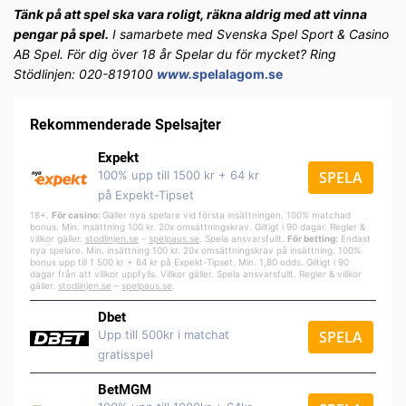
Tänk på att spel ska vara roligt, räkna aldrig med att vinna
pengar på spel.
I samarbete med Svenska Spel Sport & Casino
AB Spel. För dig över 18 år Spelar du för mycket? Ring
Stödlinjen: 020-819100
www.s
pelalagom.se
Rekommenderade Spelsajter
Expekt
100% upp till 1500 kr + 64 kr
SPELA
på Expekt-Tipset
18+.
För casino:
Gäller nya spelare vid första insättningen. 100% matchad
bonus. Min. insättning 100 kr. 20x omsättningskrav. Giltigt i 90 dagar. Regler &
villkor gäller.
stodlinjen.se
–
spelpa
us.se
. Spela ansvarsfullt.
För betting:
Endast
nya spelare. Min. insättning 100 kr. 20x omsättningskrav på insättning. 100%
bonus upp till 1 500 kr + 64 kr på Expekt-Tipset. Min. 1,80 odds. Giltigt i 90
dagar från att villkor uppfylls. Villkor gäller. Spela ansvarsfullt. Regler & villkor
gäller.
stodlinjen.se
–
spelpaus.se
.
Dbet
Upp till 500kr i matchat
SPELA
gratisspel
BetMGM