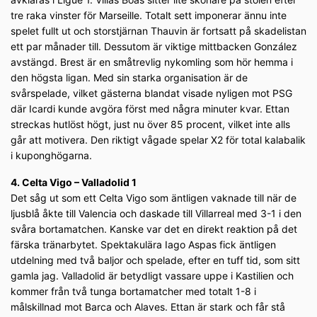
tre raka vinster för Marseille. Totalt sett imponerar ännu inte
spelet fullt ut och storstjärnan Thauvin är fortsatt på skadelistan
ett par månader till. Dessutom är viktige mittbacken González
avstängd. Brest är en småtrevlig nykomling som hör hemma i
den högsta ligan. Med sin starka organisation är de
svårspelade, vilket gästerna blandat visade nyligen mot PSG
där Icardi kunde avgöra först med några minuter kvar. Ettan
streckas hutlöst högt, just nu över 85 procent, vilket inte alls
går att motivera. Den riktigt vågade spelar X2 för total kalabalik
i kuponghögarna.
4. Celta Vigo – Valladolid 1
Det såg ut som ett Celta Vigo som äntligen vaknade till när de
ljusblå åkte till Valencia och daskade till Villarreal med 3-1 i den
svåra bortamatchen. Kanske var det en direkt reaktion på det
färska tränarbytet. Spektakulära Iago Aspas fick äntligen
utdelning med två baljor och spelade, efter en tuff tid, som sitt
gamla jag. Valladolid är betydligt vassare uppe i Kastilien och
kommer från två tunga bortamatcher med totalt 1-8 i
målskillnad mot Barca och Alaves. Ettan är stark och får stå