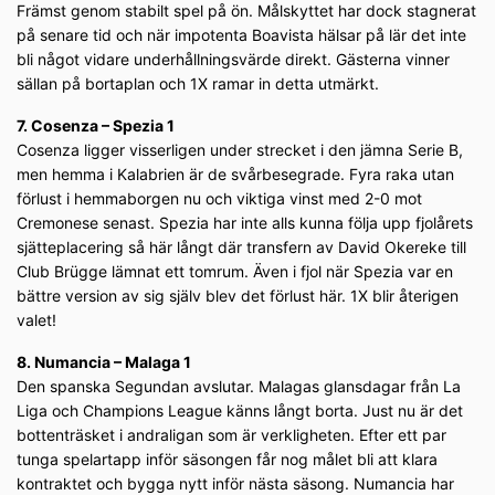
Främst genom stabilt spel på ön. Målskyttet har dock stagnerat
på senare tid och när impotenta Boavista hälsar på lär det inte
bli något vidare underhållningsvärde direkt. Gästerna vinner
sällan på bortaplan och 1X ramar in detta utmärkt.
7. Cosenza – Spezia 1
Cosenza ligger visserligen under strecket i den jämna Serie B,
men hemma i Kalabrien är de svårbesegrade. Fyra raka utan
förlust i hemmaborgen nu och viktiga vinst med 2-0 mot
Cremonese senast. Spezia har inte alls kunna följa upp fjolårets
sjätteplacering så här långt där transfern av David Okereke till
Club Brügge lämnat ett tomrum. Även i fjol när Spezia var en
bättre version av sig själv blev det förlust här. 1X blir återigen
valet!
8. Numancia – Malaga 1
Den spanska Segundan avslutar. Malagas glansdagar från La
Liga och Champions League känns långt borta. Just nu är det
bottenträsket i andraligan som är verkligheten. Efter ett par
tunga spelartapp inför säsongen får nog målet bli att klara
kontraktet och bygga nytt inför nästa säsong. Numancia har