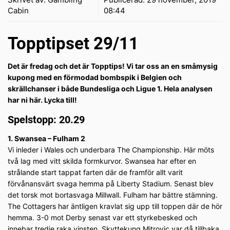
Cabin
08:44
Topptipset 29/11
Det är fredag och det är Topptips! Vi tar oss an en småmysig
kupong med en förmodad bombspik i Belgien och
skrällchanser i både Bundesliga och Ligue 1. Hela analysen
har ni här. Lycka till!
Spelstopp: 20.29
1. Swansea – Fulham 2
Vi inleder i Wales och underbara The Championship. Här möts
två lag med vitt skilda formkurvor. Swansea har efter en
strålande start tappat farten där de framför allt varit
förvånansvärt svaga hemma på Liberty Stadium. Senast blev
det torsk mot bortasvaga Millwall. Fulham har bättre stämning.
The Cottagers har äntligen kravlat sig upp till toppen där de hör
hemma. 3-0 mot Derby senast var ett styrkebesked och
innebar tredje raka vinsten. Skyttekung Mitrovic var då tillbaka