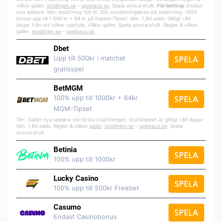
villkor gäller.
stodlinjen.se
–
spelpa
us.se
. Spela ansvarsfullt.
För betting:
Endast
nya spelare. Min. insättning 100 kr. 20x omsättningskrav på insättning. 100%
bonus upp till 1 500 kr + 64 kr på Expekt-Tipset. Min. 1,80 odds. Giltigt i 90
dagar från att villkor uppfylls. Villkor gäller. Spela ansvarsfullt. Regler & villkor
gäller.
stodlinjen.se
–
spelpaus.se
.
Dbet
Upp till 500kr i matchat
SPELA
gratisspel
BetMGM
100% upp till 1000kr + 64kr
SPELA
MGM-Tipset
18+. Gäller nya spelare vid första insättningen. Gratisspelet är giltigt i 60 dagar.
Min. 1.80 odds. Regler & villkor
gäller
.
stodlinjen.se
–
spelpaus.se
. Spela
ansvarsfullt.
Betinia
SPELA
100% upp till 1000kr
Lucky Casino
SPELA
100% upp till 500kr Freebet
Casumo
SPELA
Endast Casinobonus