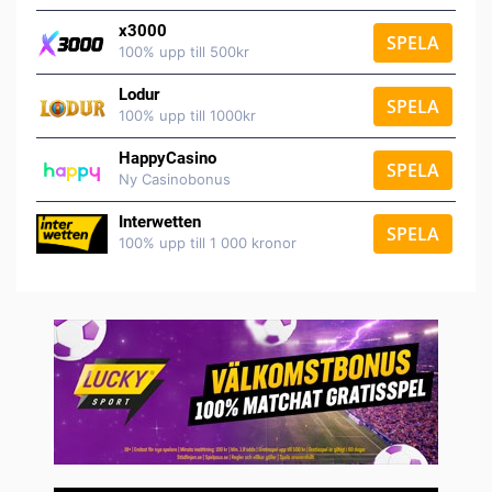
x3000
SPELA
100% upp till 500kr
Lodur
SPELA
100% upp till 1000kr
HappyCasino
SPELA
Ny Casinobonus
Interwetten
SPELA
100% upp till 1 000 kronor