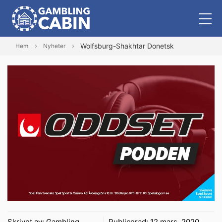
Wolfsburg-Shakhtar Donetsk
Hem
Nyheter
Skrivet av:
Gambling
Publicerad:
12 mars, 2020