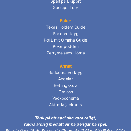
Speltips E-sport
Speltips Trav
Poker
Texas Holdem Guide
Pokerverktyg
Pol Limit Omaha Guide
Pokerpodden
Perrymejsens Hörna
Annat
Reducera verktyg
Andelar
Bettingskola
Om oss
Veckoschema
Aktuella jackpots
Tänk på att spel ska vara roligt,
räkna aldrig med att vinna pengar på spel.
För dig över 18 år.
Spelar du för mycket? Ring Stödlinjen: 020-