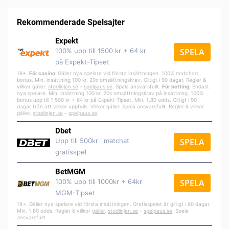
Rekommenderade Spelsajter
Expekt
100% upp till 1500 kr + 64 kr
SPELA
på Expekt-Tipset
18+.
För casino:
Gäller nya spelare vid första insättningen. 100% matchad
bonus. Min. insättning 100 kr. 20x omsättningskrav. Giltigt i 90 dagar. Regler &
villkor gäller.
stodlinjen.se
–
spelpa
us.se
. Spela ansvarsfullt.
För betting:
Endast
nya spelare. Min. insättning 100 kr. 20x omsättningskrav på insättning. 100%
bonus upp till 1 500 kr + 64 kr på Expekt-Tipset. Min. 1,80 odds. Giltigt i 90
dagar från att villkor uppfylls. Villkor gäller. Spela ansvarsfullt. Regler & villkor
gäller.
stodlinjen.se
–
spelpaus.se
.
Dbet
Upp till 500kr i matchat
SPELA
gratisspel
BetMGM
100% upp till 1000kr + 64kr
SPELA
MGM-Tipset
18+. Gäller nya spelare vid första insättningen. Gratisspelet är giltigt i 60 dagar.
Min. 1.80 odds. Regler & villkor
gäller
.
stodlinjen.se
–
spelpaus.se
. Spela
ansvarsfullt.