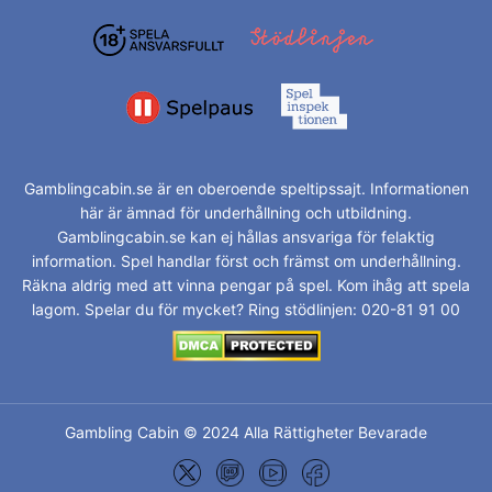
Gamblingcabin.se är en oberoende speltipssajt. Informationen
här är ämnad för underhållning och utbildning.
Gamblingcabin.se kan ej hållas ansvariga för felaktig
information. Spel handlar först och främst om underhållning.
Räkna aldrig med att vinna pengar på spel. Kom ihåg att spela
lagom. Spelar du för mycket? Ring stödlinjen: 020-81 91 00
Gambling Cabin © 2024 Alla Rättigheter Bevarade