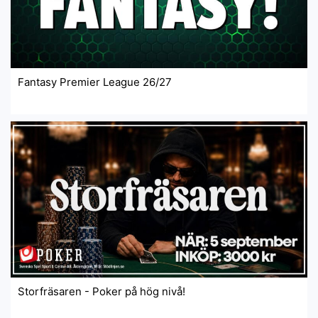
Fantasy Premier League 26/27
Storfräsaren - Poker på hög nivå!