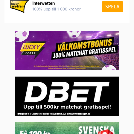
Interwetten
SPELA
100% upp till 1 000 kronor