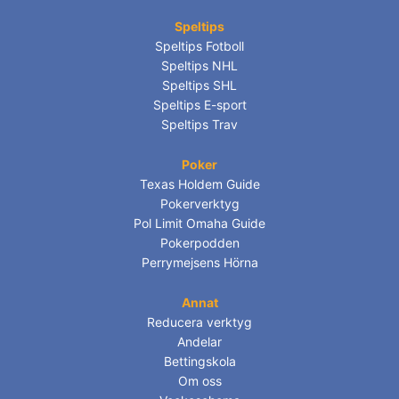
Speltips
Speltips Fotboll
Speltips NHL
Speltips SHL
Speltips E-sport
Speltips Trav
Poker
Texas Holdem Guide
Pokerverktyg
Pol Limit Omaha Guide
Pokerpodden
Perrymejsens Hörna
Annat
Reducera verktyg
Andelar
Bettingskola
Om oss