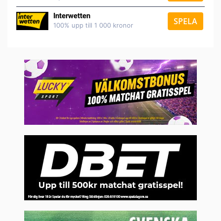
Interwetten
SPELA
100% upp till 1 000 kronor