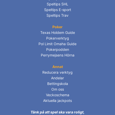
Speltips SHL
Speltips E-sport
Speltips Trav
Poker
Texas Holdem Guide
Pokerverktyg
Pol Limit Omaha Guide
Pokerpodden
Perrymejsens Hörna
Annat
Reducera verktyg
Andelar
Bettingskola
Om oss
Veckoschema
Aktuella jackpots
Tänk på att spel ska vara roligt,