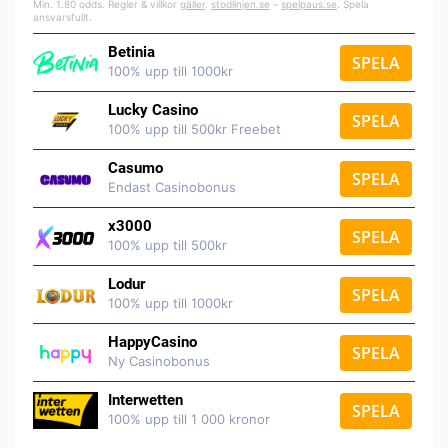
Min. 1.80 odds. Regler & villkor
gäller
.
stodlinjen.se
–
spelpaus.se
. Spela
ansvarsfullt.
Betinia
SPELA
100% upp till 1000kr
Lucky Casino
SPELA
100% upp till 500kr Freebet
Casumo
SPELA
Endast Casinobonus
x3000
SPELA
100% upp till 500kr
Lodur
SPELA
100% upp till 1000kr
HappyCasino
SPELA
Ny Casinobonus
Interwetten
SPELA
100% upp till 1 000 kronor