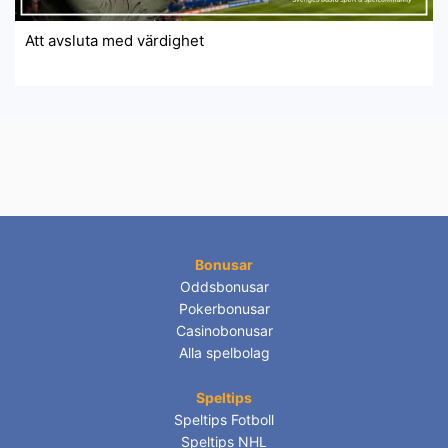
Att avsluta med värdighet
Bonusar
Oddsbonusar
Pokerbonusar
Casinobonusar
Alla spelbolag
Speltips
Speltips Fotboll
Speltips NHL