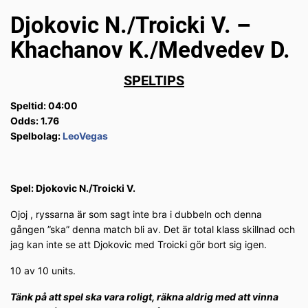
Djokovic N./Troicki V. –
Khachanov K./Medvedev D.
SPELTIPS
Speltid: 04:00
Odds: 1.76
Spelbolag:
LeoVegas
Spel: Djokovic N./Troicki V.
Ojoj , ryssarna är som sagt inte bra i dubbeln och denna
gången ”ska” denna match bli av. Det är total klass skillnad och
jag kan inte se att Djokovic med Troicki gör bort sig igen.
10 av 10 units.
Tänk på att spel ska vara roligt, räkna aldrig med att vinna