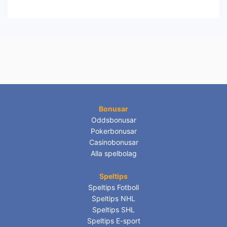
Bonusar
Oddsbonusar
Pokerbonusar
Casinobonusar
Alla spelbolag
Speltips
Speltips Fotboll
Speltips NHL
Speltips SHL
Speltips E-sport