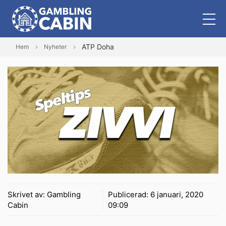
ATP Doha
Hem
Nyheter
Skrivet av:
Gambling
Publicerad:
6 januari, 2020
Cabin
09:09