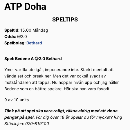
ATP Doha
SPELTIPS
Speltid:
15.00 Måndag
Odds:
@2.0
Spelbolag:
Bethard
Spel: Bedene A @2.0 Bethard
Ymer var illa ute igår, imponerande inte. Starkt mentalt att
vända set och break ner. Men det var också svagt av
motståndaren att tappa. Nu hoppar nivån upp och jag håller
Bedene som en bättre spelare. Här ska han vara favorit.
9 av 10 units.
Tänk på att spel ska vara roligt, räkna aldrig med att vinna
pengar på spel.
För dig över 18 år Spelar du för mycket? Ring
Stödlinjen: 020-819100