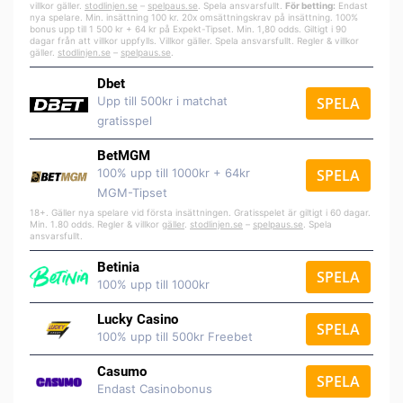
villkor gäller.
stodlinjen.se
–
spelpa
us.se
. Spela ansvarsfullt.
För betting:
Endast
nya spelare. Min. insättning 100 kr. 20x omsättningskrav på insättning. 100%
bonus upp till 1 500 kr + 64 kr på Expekt-Tipset. Min. 1,80 odds. Giltigt i 90
dagar från att villkor uppfylls. Villkor gäller. Spela ansvarsfullt. Regler & villkor
gäller.
stodlinjen.se
–
spelpaus.se
.
Dbet
Upp till 500kr i matchat
SPELA
gratisspel
BetMGM
100% upp till 1000kr + 64kr
SPELA
MGM-Tipset
18+. Gäller nya spelare vid första insättningen. Gratisspelet är giltigt i 60 dagar.
Min. 1.80 odds. Regler & villkor
gäller
.
stodlinjen.se
–
spelpaus.se
. Spela
ansvarsfullt.
Betinia
SPELA
100% upp till 1000kr
Lucky Casino
SPELA
100% upp till 500kr Freebet
Casumo
SPELA
Endast Casinobonus