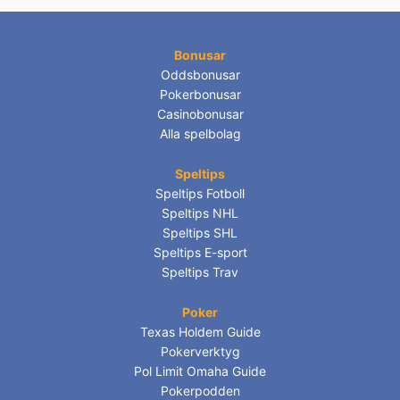
Bonusar
Oddsbonusar
Pokerbonusar
Casinobonusar
Alla spelbolag
Speltips
Speltips Fotboll
Speltips NHL
Speltips SHL
Speltips E-sport
Speltips Trav
Poker
Texas Holdem Guide
Pokerverktyg
Pol Limit Omaha Guide
Pokerpodden