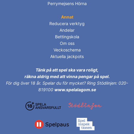
Perrymejsens Hörna
Annat
Reducera verktyg
Andelar
Bettingskola
Om oss
Veckoschema
Aktuella jackpots
Tänk på att spel ska vara roligt,
räkna aldrig med att vinna pengar på spel.
För dig över 18 år.
Spelar du för mycket? Ring Stödlinjen: 020-
819100
www.spelalagom.se