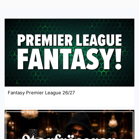
Fantasy Premier League 26/27