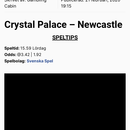
Cabin
19:15
Crystal Palace – Newcastle
SPELTIPS
Speltid:
15.59 Lördag
Odds:
@3.42 | 1.92
Spelbolag:
Svenska Spel