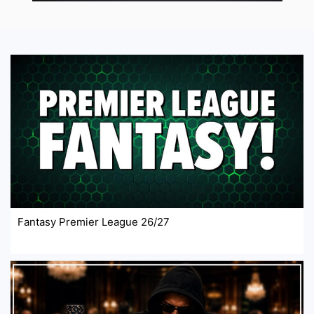
Fantasy Premier League 26/27