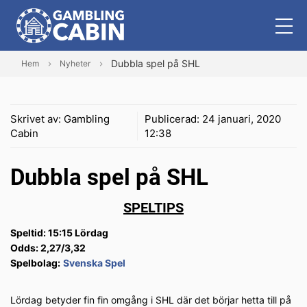
Dubbla spel på SHL
Hem
Nyheter
Skrivet av:
Gambling
Publicerad:
24 januari, 2020
Cabin
12:38
Dubbla spel på SHL
SPELTIPS
Speltid: 15:15 Lördag
Odds: 2,27/3,32
Spelbolag:
Svenska Spel
Lördag betyder fin fin omgång i SHL där det börjar hetta till på