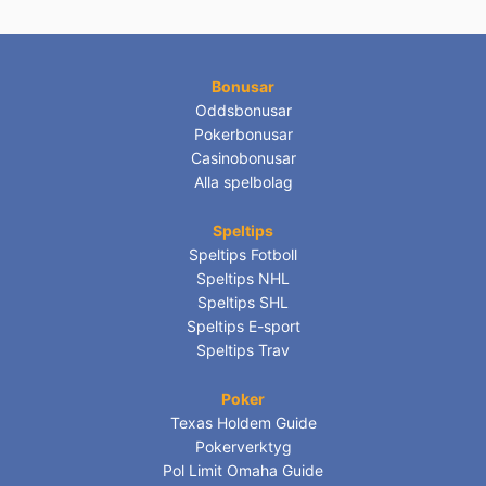
Bonusar
Oddsbonusar
Pokerbonusar
Casinobonusar
Alla spelbolag
Speltips
Speltips Fotboll
Speltips NHL
Speltips SHL
Speltips E-sport
Speltips Trav
Poker
Texas Holdem Guide
Pokerverktyg
Pol Limit Omaha Guide