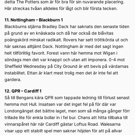
detta The Potters som är för bra för sin nuvarande placering.
Här streckas tvåan alldeles för lågt och blir första tecken.
11. Nottingham – Blackburn 1
Blackburns stjärna Bradley Dack har saknats den senaste tiden
på grund av en knäskada och då har också de blåvitas
poängskörd minskat radikalt. Rovers har sett tröttkörda ut och
här saknas alltjämt Dack. Nottingham är med det sagt ingen
helt tillförlitlig favorit. Forest vann här hemma mot Wigan i
söndags men det var knappt och utan att imponera. 0-4 mot
Sheffield Wednesday på City Ground är ett bevis på värdarnas
instabilitet. Ettan är klart mest trolig men det är inte fel att
gardera.
12. QPR – Cardiff 1
Så till Bengans kära QPR som tappade ledning till förlust senast
hemma mot Hull. Insatsen var det inget fel på för där var
Londongänget det bättre laget, men som så många gånger förr
trillade lite för enkla bollar in i fel bur. Chans att hitta tillbaka till
vinnarspåret här när Cardiff gästar Loftus Road. Walesarna
visar upp ett stabilt spel men saknar höjden för att på allvar