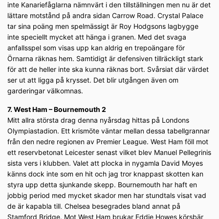
inte Kanariefåglarna nämnvärt i den tillställningen men nu är det
lättare motstånd på andra sidan Carrow Road. Crystal Palace
tar sina poäng men spelmässigt är Roy Hodgsons lagbygge
inte speciellt mycket att hänga i granen. Med det svaga
anfallsspel som visas upp kan aldrig en trepoängare för
Örnarna räknas hem. Samtidigt är defensiven tillräckligt stark
för att de heller inte ska kunna räknas bort. Svårsiat där värdet
ser ut att ligga på krysset. Det blir utgången även om
garderingar välkomnas.
7. West Ham – Bournemouth 2
Mitt allra största drag denna nyårsdag hittas på Londons
Olympiastadion. Ett krismöte väntar mellan dessa tabellgrannar
från den nedre regionen av Premier League. West Ham föll mot
ett reservbetonat Leicester senast vilket blev Manuel Pellegrinis
sista vers i klubben. Valet att plocka in nygamla David Moyes
känns dock inte som en hit och jag tror knappast skotten kan
styra upp detta sjunkande skepp. Bournemouth har haft en
jobbig period med mycket skador men har stundtals visat vad
de är kapabla till. Chelsea besegrades bland annat på
Stamford Bridge. Mot West Ham brukar Eddie Howes körsbär