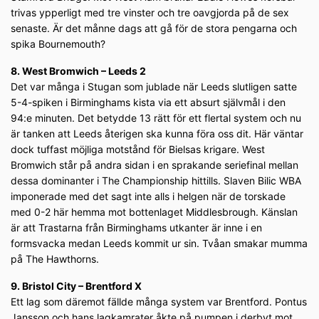
trivas ypperligt med tre vinster och tre oavgjorda på de sex
senaste. Är det månne dags att gå för de stora pengarna och
spika Bournemouth?
8. West Bromwich – Leeds 2
Det var många i Stugan som jublade när Leeds slutligen satte
5-4-spiken i Birminghams kista via ett absurt självmål i den
94:e minuten. Det betydde 13 rätt för ett flertal system och nu
är tanken att Leeds återigen ska kunna föra oss dit. Här väntar
dock tuffast möjliga motstånd för Bielsas krigare. West
Bromwich står på andra sidan i en sprakande seriefinal mellan
dessa dominanter i The Championship hittills. Slaven Bilic WBA
imponerade med det sagt inte alls i helgen när de torskade
med 0-2 här hemma mot bottenlaget Middlesbrough. Känslan
är att Trastarna från Birminghams utkanter är inne i en
formsvacka medan Leeds kommit ur sin. Tvåan smakar mumma
på The Hawthorns.
9. Bristol City – Brentford X
Ett lag som däremot fällde många system var Brentford. Pontus
Jansson och hans lagkamrater åkte på pumpen i derbyt mot