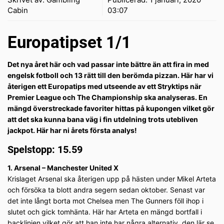
Cabin
03:07
Europatipset 1/1
Det nya året här och vad passar inte bättre än att fira in med
engelsk fotboll och 13 rätt till den berömda pizzan. Här har vi
återigen ett Europatips med utseende av ett Stryktips när
Premier League och The Championship ska analyseras. En
mängd överstreckade favoriter hittas på kupongen vilket gör
att det ska kunna bana väg i fin utdelning trots utebliven
jackpot. Här har ni årets första analys!
Spelstopp: 15.59
1. Arsenal – Manchester United X
Krislaget Arsenal ska återigen upp på hästen under Mikel Arteta
och försöka ta blott andra segern sedan oktober. Senast var
det inte långt borta mot Chelsea men The Gunners föll ihop i
slutet och gick tomhänta. Här har Arteta en mängd bortfall i
backlinjen vilket gör att han inte har några alternativ, den lär se