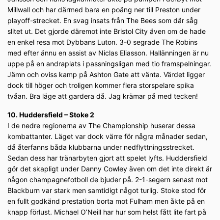
Millwall och har därmed bara en poäng ner till Preston under
playoff-strecket. En svag insats från The Bees som där såg
slitet ut. Det gjorde däremot inte Bristol City även om de hade
en enkel resa mot Dybbans Luton. 3-0 segrade The Robins
med efter ännu en assist av Niclas Eliasson. Hallänningen är nu
uppe på en andraplats i passningsligan med tio framspelningar.
Jämn och oviss kamp på Ashton Gate att vänta. Värdet ligger
dock till höger och troligen kommer flera storspelare spika
tvåan. Bra läge att gardera då. Jag krämar på med tecken!
10. Huddersfield – Stoke 2
I de nedre regionerna av The Championship huserar dessa
kombattanter. Läget var dock värre för några månader sedan,
då återfanns båda klubbarna under nedflyttningsstrecket.
Sedan dess har tränarbyten gjort att spelet lyfts. Huddersfield
gör det skapligt under Danny Cowley även om det inte direkt är
någon champagnefotboll de bjuder på. 2-1-segern senast mot
Blackburn var stark men samtidigt något turlig. Stoke stod för
en fullt godkänd prestation borta mot Fulham men åkte på en
knapp förlust. Michael O’Neill har hur som helst fått lite fart på