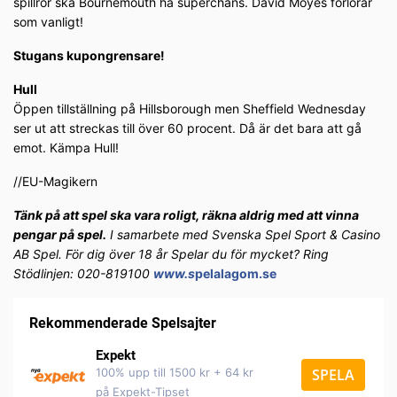
spillror ska Bournemouth ha superchans. David Moyes förlorar
som vanligt!
Stugans kupongrensare!
Hull
Öppen tillställning på Hillsborough men Sheffield Wednesday
ser ut att streckas till över 60 procent. Då är det bara att gå
emot. Kämpa Hull!
//EU-Magikern
Tänk på att spel ska vara roligt, räkna aldrig med att vinna
pengar på spel.
I samarbete med Svenska Spel Sport & Casino
AB Spel. För dig över 18 år Spelar du för mycket? Ring
Stödlinjen: 020-819100
www.s
pelalagom.se
Rekommenderade Spelsajter
Expekt
100% upp till 1500 kr + 64 kr
SPELA
på Expekt-Tipset