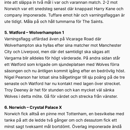
inte att släppa in två mål i var och varannan match. 2-2 mot
Norwich var ett snedsteg senast där knappast Harry Kane och
company imponerade. Tuffare emot här och varningsflaggan är
ute tidigt. Måla på och håll tummarna för The Saints.
5. Watford – Wolverhampton 1
Varningsflagg utfärdad även på Vicarage Road där
Wolverhampton ska hyllas efter sina matcher mot Manchester
City och Liverpool, men där det samtidigt ska sägas att
Vargarna blir alldeles för högt värderade. På andra sidan står
ett Watford som krigade om sjundeplatsen med Wolves förra
säsongen och nu äntligen kommit igång efter en bedrövlig höst.
Nigel Pearson har lotsat sina bålgetingar till sju poäng på de tre
senaste och Watford har nu kontakt med lagen över strecket.
Troy Deeney är het för stunden och kan mycket väl sänka
Wolves i detta möte. Gå för värdet och strecka från vänster.
6. Norwich – Crystal Palace X
Norwich fick alltså en pinne mot Tottenham, en besvikelse med
tanke på att de ledde två gånger om och dessutom fick ett
minst sagt tveksamt mål bortdömt. Överlag imponerade ändå