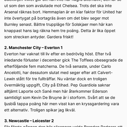
ut som den som avslutade mot Chelsea. Trots det ska inte
Arsenal räknas bort. Hemmaplan är en klar faktor för United har
inte övertygat på bortagräs även om det blev seger mot
Burnley senast. Bättre truppläge för Solskjaer men här kan
knappast hans lag räkna hem tre poäng. Detta är lika öppet
som strecken antyder. Gardera friskt!
2. Manchester City – Everton 1
Everton har vaknat till liv efter en bedrövlig höst. Efter två
inledande förluster i december gick The Toffees obesegrade de
efterföljande fem matcherna. De två senaste, under Carlo
Ancelotti, har dessutom slutat med seger efter att Calvert-
Lewin stått för tre fullträffar. Nu väntar dock en troligen
övermäktig uppgift, City på Etihad. Pep Guardiola saknar
alltjämt Laporte och Sané men här återkommer Ederson
samtidigt som Kevin De Bruyne är i storform. Svårt att se de
ljusblå tappa poäng här men visst kan en kryssgardering vara
ett alternativ. Troligen spikar jag likväl.
3. Newcastle – Leicester 2
För första gången den här säsongen valde Brendan Rodgers att