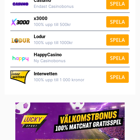
Casumo
SPELA
Endast Casinobonus
x3000
SPELA
100% upp till 500kr
Lodur
SPELA
100% upp till 1000kr
HappyCasino
SPELA
Ny Casinobonus
Interwetten
SPELA
100% upp till 1 000 kronor