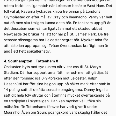
rotera friskt i en ligamatch när Leicester besökte West Ham. Det
föll väl ut, Rävarna lyckades knipa tre pinnar på Londons
Olympiastadion efter mål av Gray och Iheanacho. Vardy var helt
out då men ska troligen kunna delta här. En tacksam uppgift är
det dessutom som väntar ligatvåan mot ett skadedrabbat
Newcastle de brukar ha lätt för här på St. James’ Park. De tre
senaste säsongerna har Leicester segrat här. Mycket talar för
att historien upprepar sig. Tvåan överstreckas kraftigt men är
ändå ett hett spikalternativ.
4. Southampton – Tottenham X
Östkusten byts mot sydkusten när vi tar oss till St. Mary’s
Stadium. Där har supportrarna fått mer och mer att glädjas åt
efter den försmädliga 0-9-torsken mot Leicester. Ralph
Hasenhüttl har fört sina helgon upp på säker mark efter stabila
14 poäng sett till de åtta senaste omgångarna. Danny Ings har
satt dit hela tolv strutar och återfinns mycket överraskande på
en tredjeplats i skytteligan. Han kan mycket väl utöka sin
målskörd för Tottenhams försvar har varit givmilt under
Mourinho. Även om Spurs poängskörd varit skaplig håller det