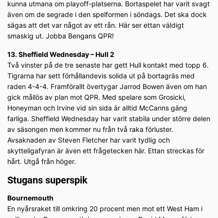
kunna utmana om playoff-platserna. Bortaspelet har varit svagt
även om de segrade i den spelformen i söndags. Det ska dock
sägas att det var något av ett rån. Här ser ettan väldigt
smaskig ut. Jobba Bengans QPR!
13. Sheffield Wednesday – Hull 2
Två vinster på de tre senaste har gett Hull kontakt med topp 6.
Tigrarna har sett förhållandevis solida ut på bortagräs med
raden 4-4-4. Framförallt övertygar Jarrod Bowen även om han
gick mållös av plan mot QPR. Med spelare som Grosicki,
Honeyman och Irvine vid sin sida är alltid McCanns gäng
farliga. Sheffield Wednesday har varit stabila under större delen
av säsongen men kommer nu från två raka förluster.
Avsaknaden av Steven Fletcher har varit tydlig och
skytteligafyran är även ett frågetecken här. Ettan streckas för
hårt. Utgå från höger.
Stugans superspik
Bournemouth
En nyårsraket till omkring 20 procent men mot ett West Ham i