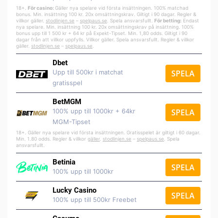
18+.
För casino:
Gäller nya spelare vid första insättningen. 100% matchad
bonus. Min. insättning 100 kr. 20x omsättningskrav. Giltigt i 90 dagar. Regler &
villkor gäller.
stodlinjen.se
–
spelpa
us.se
. Spela ansvarsfullt.
För betting:
Endast
nya spelare. Min. insättning 100 kr. 20x omsättningskrav på insättning. 100%
bonus upp till 1 500 kr + 64 kr på Expekt-Tipset. Min. 1,80 odds. Giltigt i 90
dagar från att villkor uppfylls. Villkor gäller. Spela ansvarsfullt. Regler & villkor
gäller.
stodlinjen.se
–
spelpaus.se
.
Dbet
Upp till 500kr i matchat
SPELA
gratisspel
BetMGM
100% upp till 1000kr + 64kr
SPELA
MGM-Tipset
18+. Gäller nya spelare vid första insättningen. Gratisspelet är giltigt i 60 dagar.
Min. 1.80 odds. Regler & villkor
gäller
.
stodlinjen.se
–
spelpaus.se
. Spela
ansvarsfullt.
Betinia
SPELA
100% upp till 1000kr
Lucky Casino
SPELA
100% upp till 500kr Freebet