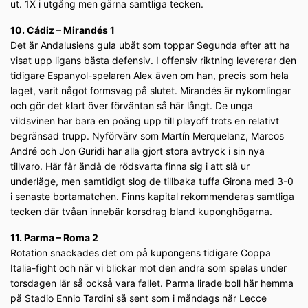
ut. 1X i utgång men gärna samtliga tecken.
10. Cádiz – Mirandés 1
Det är Andalusiens gula ubåt som toppar Segunda efter att ha
visat upp ligans bästa defensiv. I offensiv riktning levererar den
tidigare Espanyol-spelaren Alex även om han, precis som hela
laget, varit något formsvag på slutet. Mirandés är nykomlingar
och gör det klart över förväntan så här långt. De unga
vildsvinen har bara en poäng upp till playoff trots en relativt
begränsad trupp. Nyförvärv som Martín Merquelanz, Marcos
André och Jon Guridi har alla gjort stora avtryck i sin nya
tillvaro. Här får ändå de rödsvarta finna sig i att slå ur
underläge, men samtidigt slog de tillbaka tuffa Girona med 3-0
i senaste bortamatchen. Finns kapital rekommenderas samtliga
tecken där tvåan innebär korsdrag bland kuponghögarna.
11. Parma – Roma 2
Rotation snackades det om på kupongens tidigare Coppa
Italia-fight och när vi blickar mot den andra som spelas under
torsdagen lär så också vara fallet. Parma lirade boll här hemma
på Stadio Ennio Tardini så sent som i måndags när Lecce