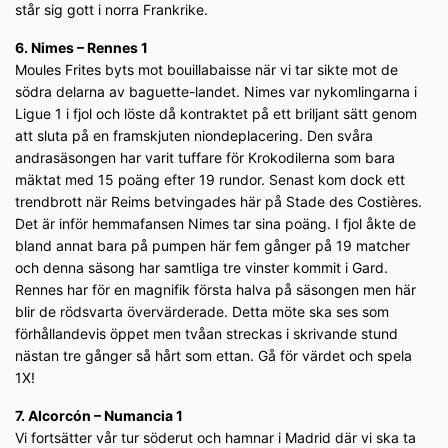
står sig gott i norra Frankrike.
6. Nimes – Rennes 1
Moules Frites byts mot bouillabaisse när vi tar sikte mot de
södra delarna av baguette-landet. Nimes var nykomlingarna i
Ligue 1 i fjol och löste då kontraktet på ett briljant sätt genom
att sluta på en framskjuten niondeplacering. Den svåra
andrasäsongen har varit tuffare för Krokodilerna som bara
mäktat med 15 poäng efter 19 rundor. Senast kom dock ett
trendbrott när Reims betvingades här på Stade des Costières.
Det är inför hemmafansen Nimes tar sina poäng. I fjol åkte de
bland annat bara på pumpen här fem gånger på 19 matcher
och denna säsong har samtliga tre vinster kommit i Gard.
Rennes har för en magnifik första halva på säsongen men här
blir de rödsvarta övervärderade. Detta möte ska ses som
förhållandevis öppet men tvåan streckas i skrivande stund
nästan tre gånger så hårt som ettan. Gå för värdet och spela
1X!
7. Alcorcón – Numancia 1
Vi fortsätter vår tur söderut och hamnar i Madrid där vi ska ta