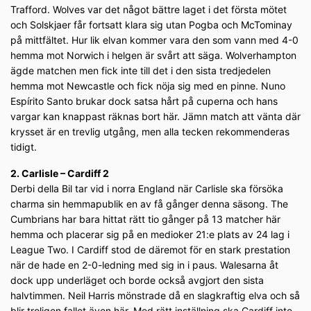
Trafford. Wolves var det något bättre laget i det första mötet
och Solskjaer får fortsatt klara sig utan Pogba och McTominay
på mittfältet. Hur lik elvan kommer vara den som vann med 4-0
hemma mot Norwich i helgen är svårt att säga. Wolverhampton
ägde matchen men fick inte till det i den sista tredjedelen
hemma mot Newcastle och fick nöja sig med en pinne. Nuno
Espírito Santo brukar dock satsa hårt på cuperna och hans
vargar kan knappast räknas bort här. Jämn match att vänta där
krysset är en trevlig utgång, men alla tecken rekommenderas
tidigt.
2. Carlisle – Cardiff 2
Derbi della Bil tar vid i norra England när Carlisle ska försöka
charma sin hemmapublik en av få gånger denna säsong. The
Cumbrians har bara hittat rätt tio gånger på 13 matcher här
hemma och placerar sig på en medioker 21:e plats av 24 lag i
League Two. I Cardiff stod de däremot för en stark prestation
när de hade en 2-0-ledning med sig in i paus. Walesarna åt
dock upp underläget och borde också avgjort den sista
halvtimmen. Neil Harris mönstrade då en slagkraftig elva och så
blir troligen fallet även här. Med rätt inställning ska Cardiff inte