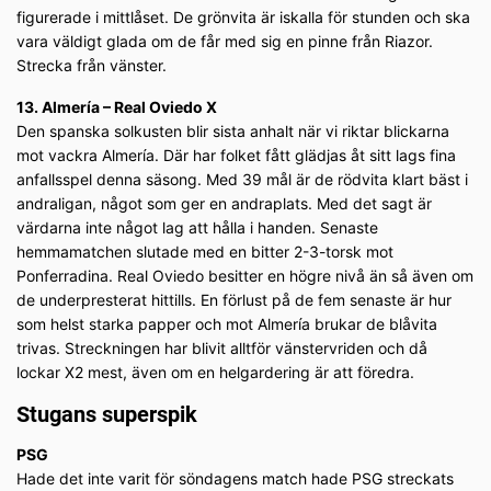
figurerade i mittlåset. De grönvita är iskalla för stunden och ska
vara väldigt glada om de får med sig en pinne från Riazor.
Strecka från vänster.
13. Almería – Real Oviedo X
Den spanska solkusten blir sista anhalt när vi riktar blickarna
mot vackra Almería. Där har folket fått glädjas åt sitt lags fina
anfallsspel denna säsong. Med 39 mål är de rödvita klart bäst i
andraligan, något som ger en andraplats. Med det sagt är
värdarna inte något lag att hålla i handen. Senaste
hemmamatchen slutade med en bitter 2-3-torsk mot
Ponferradina. Real Oviedo besitter en högre nivå än så även om
de underpresterat hittills. En förlust på de fem senaste är hur
som helst starka papper och mot Almería brukar de blåvita
trivas. Streckningen har blivit alltför vänstervriden och då
lockar X2 mest, även om en helgardering är att föredra.
Stugans superspik
PSG
Hade det inte varit för söndagens match hade PSG streckats