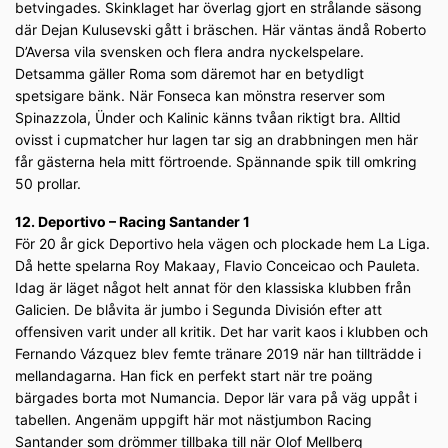
betvingades. Skinklaget har överlag gjort en strålande säsong
där Dejan Kulusevski gått i bräschen. Här väntas ändå Roberto
D’Aversa vila svensken och flera andra nyckelspelare.
Detsamma gäller Roma som däremot har en betydligt
spetsigare bänk. När Fonseca kan mönstra reserver som
Spinazzola, Ünder och Kalinic känns tvåan riktigt bra. Alltid
ovisst i cupmatcher hur lagen tar sig an drabbningen men här
får gästerna hela mitt förtroende. Spännande spik till omkring
50 prollar.
12. Deportivo – Racing Santander 1
För 20 år gick Deportivo hela vägen och plockade hem La Liga.
Då hette spelarna Roy Makaay, Flavio Conceicao och Pauleta.
Idag är läget något helt annat för den klassiska klubben från
Galicien. De blåvita är jumbo i Segunda División efter att
offensiven varit under all kritik. Det har varit kaos i klubben och
Fernando Vázquez blev femte tränare 2019 när han tillträdde i
mellandagarna. Han fick en perfekt start när tre poäng
bärgades borta mot Numancia. Depor lär vara på väg uppåt i
tabellen. Angenäm uppgift här mot nästjumbon Racing
Santander som drömmer tillbaka till när Olof Mellberg