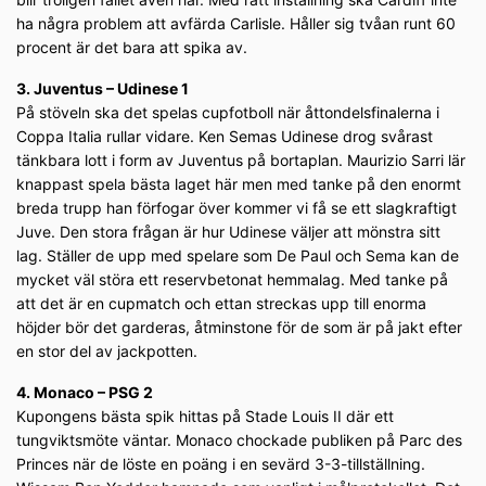
ha några problem att avfärda Carlisle. Håller sig tvåan runt 60
procent är det bara att spika av.
3. Juventus – Udinese 1
På stöveln ska det spelas cupfotboll när åttondelsfinalerna i
Coppa Italia rullar vidare. Ken Semas Udinese drog svårast
tänkbara lott i form av Juventus på bortaplan. Maurizio Sarri lär
knappast spela bästa laget här men med tanke på den enormt
breda trupp han förfogar över kommer vi få se ett slagkraftigt
Juve. Den stora frågan är hur Udinese väljer att mönstra sitt
lag. Ställer de upp med spelare som De Paul och Sema kan de
mycket väl störa ett reservbetonat hemmalag. Med tanke på
att det är en cupmatch och ettan streckas upp till enorma
höjder bör det garderas, åtminstone för de som är på jakt efter
en stor del av jackpotten.
4. Monaco – PSG 2
Kupongens bästa spik hittas på Stade Louis II där ett
tungviktsmöte väntar. Monaco chockade publiken på Parc des
Princes när de löste en poäng i en sevärd 3-3-tillställning.