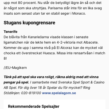
upp mot 80 procent. Nu står de betydligt lägre än så och det
är något som ska utnyttjas. Parisarna står inte för en lika svag
insats som senast utan tar en stabil seger i Monaco.
Stugans kupongrensare
Tenerife
De blåvita från Kanarieöarna visade klassen i senaste
ligamatchen när de lekte hem en 4-2-viktoria mot Albacete.
Kommer de upp i samma nivå på El Alcoraz kan de mycket väl
chocka ett överstreckat Huesca. Missa inte rensartvåan i match
8!
//EU-Magikern
Tänk på att spel ska vara roligt, räkna aldrig med att vinna
pengar på spel.
I samarbete med Svenska Spel Sport & Casino
AB Spel. För dig över 18 år Spelar du för mycket? Ring
Stödlinjen: 020-819100
www.s
pelalagom.se
Rekommenderade Spelsajter