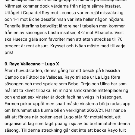
Närmast kommer dock värdarna från några sämre insatser.
Uttåget i Copa del Rey mot Leonesa var en rejäl missräkning
och 1-1 mot Elche dessförinnan var inte heller någon höjdare.
Tenerife återfinns betydligt längre ner i tabellen men kommer
från en av säsongens bästa insatser, 4-2 mot Albacete. Visst
ska Huesca gälla som favoriter men att ettan streckas till 70
procent är rent absurt. Krysset och tvåan måste med till varje
pris!
9. Rayo Vallecano – Lugo X
Åter i huvudstaden, denna gång för ett besök på klassiska
Campo de Fútbol de Vallecas. Rayo trillade ur La Liga förra
säsongen och med spelare som Bebe, Trejo och Ulloa har som
mål att ta klivet tillbaka. En mindre smickrande mittenplacering
och endast sex vinster är dock facit halvvägs in i säsongen.
Formen pekar uppåt men snart måste vinsterna börja radas upp
om finrummet ska kunna bli en verklighet 2020/21. Här har de
allt att förlora när bottenlaget Lugo står för motståndet, ett
organiserat lag som tagit poäng i sju av tio bortamatcher denna
säsong. Till denna streckning går det inte att backa Rayo fullt