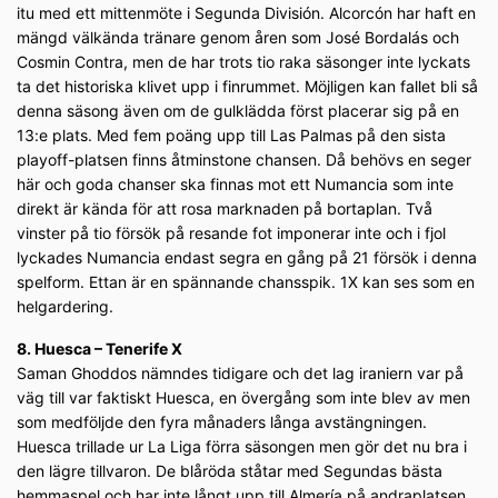
itu med ett mittenmöte i Segunda División. Alcorcón har haft en
mängd välkända tränare genom åren som José Bordalás och
Cosmin Contra, men de har trots tio raka säsonger inte lyckats
ta det historiska klivet upp i finrummet. Möjligen kan fallet bli så
denna säsong även om de gulklädda först placerar sig på en
13:e plats. Med fem poäng upp till Las Palmas på den sista
playoff-platsen finns åtminstone chansen. Då behövs en seger
här och goda chanser ska finnas mot ett Numancia som inte
direkt är kända för att rosa marknaden på bortaplan. Två
vinster på tio försök på resande fot imponerar inte och i fjol
lyckades Numancia endast segra en gång på 21 försök i denna
spelform. Ettan är en spännande chansspik. 1X kan ses som en
helgardering.
8. Huesca – Tenerife X
Saman Ghoddos nämndes tidigare och det lag iraniern var på
väg till var faktiskt Huesca, en övergång som inte blev av men
som medföljde den fyra månaders långa avstängningen.
Huesca trillade ur La Liga förra säsongen men gör det nu bra i
den lägre tillvaron. De blåröda ståtar med Segundas bästa
hemmaspel och har inte långt upp till Almería på andraplatsen.