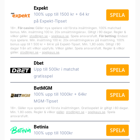
Expekt
100% upp till 1500 kr + 64 kr
SPELA
på Expekt-Tipset
18+.
För casino:
Gäller nya spelare vid första insättningen. 100% matchad
bonus. Min. insättning 100 kr. 20x omsättningskrav. Giltigt i 90 dagar. Regler &
villkor gäller.
stodlinjen.se
–
spelpa
us.se
. Spela ansvarsfullt.
För betting:
Endast
nya spelare. Min. insättning 100 kr. 20x omsättningskrav på insättning. 100%
bonus upp till 1 500 kr + 64 kr på Expekt-Tipset. Min. 1,80 odds. Giltigt i 90
dagar från att villkor uppfylls. Villkor gäller. Spela ansvarsfullt. Regler & villkor
gäller.
stodlinjen.se
–
spelpaus.se
.
Dbet
Upp till 500kr i matchat
SPELA
gratisspel
BetMGM
100% upp till 1000kr + 64kr
SPELA
MGM-Tipset
18+. Gäller nya spelare vid första insättningen. Gratisspelet är giltigt i 60 dagar.
Min. 1.80 odds. Regler & villkor
gäller
.
stodlinjen.se
–
spelpaus.se
. Spela
ansvarsfullt.
Betinia
SPELA
100% upp till 1000kr