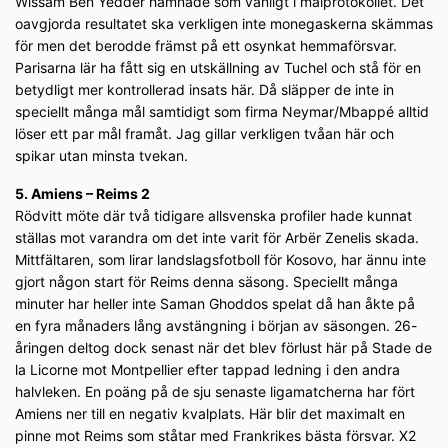
Wissam Ben Yedder hamnade som vanligt i målprotokollet. Det
oavgjorda resultatet ska verkligen inte monegaskerna skämmas
för men det berodde främst på ett osynkat hemmaförsvar.
Parisarna lär ha fått sig en utskällning av Tuchel och stå för en
betydligt mer kontrollerad insats här. Då släpper de inte in
speciellt många mål samtidigt som firma Neymar/Mbappé alltid
löser ett par mål framåt. Jag gillar verkligen tvåan här och
spikar utan minsta tvekan.
5. Amiens – Reims 2
Rödvitt möte där två tidigare allsvenska profiler hade kunnat
ställas mot varandra om det inte varit för Arbër Zenelis skada.
Mittfältaren, som lirar landslagsfotboll för Kosovo, har ännu inte
gjort någon start för Reims denna säsong. Speciellt många
minuter har heller inte Saman Ghoddos spelat då han åkte på
en fyra månaders lång avstängning i början av säsongen. 26-
åringen deltog dock senast när det blev förlust här på Stade de
la Licorne mot Montpellier efter tappad ledning i den andra
halvleken. En poäng på de sju senaste ligamatcherna har fört
Amiens ner till en negativ kvalplats. Här blir det maximalt en
pinne mot Reims som ståtar med Frankrikes bästa försvar. X2