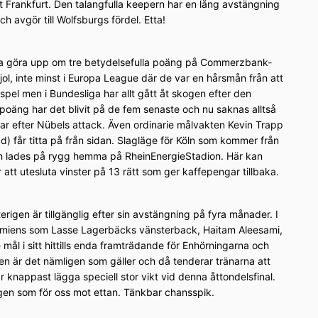
 Frankfurt. Den talangfulla keepern har en lång avstängning
h avgör till Wolfsburgs fördel. Etta!
ska göra upp om tre betydelsefulla poäng på Commerzbank-
jol, inte minst i Europa League där de var en hårsmån från att
slutspel men i Bundesliga har allt gått åt skogen efter den
oäng har det blivit på de fem senaste och nu saknas alltså
ar efter Nübels attack. Även ordinarie målvakten Kevin Trapp
 får titta på från sidan. Slagläge för Köln som kommer från
n lades på rygg hemma på RheinEnergieStadion. Här kan
att utesluta vinster på 13 rätt som ger kaffepengar tillbaka.
rigen är tillgänglig efter sin avstängning på fyra månader. I
 Amiens som Lasse Lagerbäcks vänsterback, Haitam Aleesami,
mål i sitt hittills enda framträdande för Enhörningarna och
pen är det nämligen som gäller och då tenderar tränarna att
r knappast lägga speciell stor vikt vid denna åttondelsfinal.
ngen som för oss mot ettan. Tänkbar chansspik.