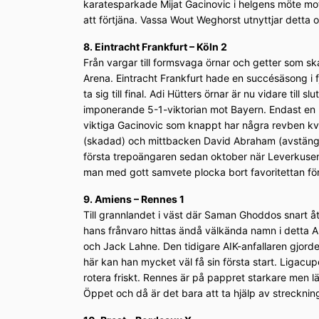
karatesparkade Mijat Gacinovic i helgens möte mot
att förtjäna. Vassa Wout Weghorst utnyttjar detta oc
8. Eintracht Frankfurt – Köln 2
Från vargar till formsvaga örnar och getter som 
Arena. Eintracht Frankfurt hade en succésäsong i f
ta sig till final. Adi Hütters örnar är nu vidare till 
imponerande 5-1-viktorian mot Bayern. Endast en p
viktiga Gacinovic som knappt har några revben kv
(skadad) och mittbacken David Abraham (avstängd)
första trepoängaren sedan oktober när Leverkuse
man med gott samvete plocka bort favoritettan för 
9. Amiens – Rennes 1
Till grannlandet i väst där Saman Ghoddos snart åte
hans frånvaro hittas ändå välkända namn i detta
och Jack Lahne. Den tidigare AIK-anfallaren gjorde 
här kan han mycket väl få sin första start. Ligacu
rotera friskt. Rennes är på pappret starkare men lä
Öppet och då är det bara att ta hjälp av streckni