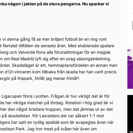
sänka någon i jakten på de stora pengarna. Nu sparkar vi
vi denna gång få se mer briljant fotboll än en ring runt
d flertalet tillfällen de senaste åren. Med etablerade spelare
ng och Valverde finns alla förutsättningar för en magisk
ven om Real Madrid lyft sig efter en svag säsongsinledning.
as fördel. Skadeläget är ett, hemmaplansfördelen en annan men
lon d’Or-vinnaren kom tillbaka från skada har han varit precis
vgör på frispark, förlåt jag menar frimål*.
 i Ligacupen finns i potten. Frågan är hur viktigt det är för
e har viktiga matcher på lördag. Rotation i hög grad lär vi
on har den något bredare truppen, men det jämnas ut av det
å skadelistan. För Leicesters del var såklart 1-1 mot
ers har satt en tydlig spelidé som lär avspeglas även när
Goodison Park. Jag tror mest på tvåan här även om