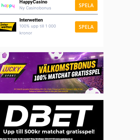
HappyCasino
SPELA
Ny Casinobonus
Interwetten
100% upp till 1 000
SPELA
kronor