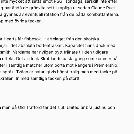
inte mycket att sätta emot PSG i söndags, särskilt inte efter
g har ändå de grönvita sett skapliga ut sedan Claude Puel
rna gynnas av eventuell rotation från de båda kombattanterna.
pp med övriga tecken.
 Hearts får finbesök. Hjärtelaget från den skotska
rjar i det absoluta bottenträsket. Kapacitet finns dock med
th. Värdarna har nyligen bytt tränare till den tidigare
n effekt. Det är dock Skottlands bästa gäng som kommer på
riter i samtliga matcher utom borta mot Rangers i Premiership.
iga språk. Tvåan är naturligtvis högst trolig men med tanke på
skrällen. In med samtliga tecken på stört!
 men på Old Trafford tar det slut. United är bra just nu och