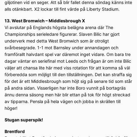
giljotinen vid en seger. Att så blir fallet denna söndag känns inte
alls otänkbart. X2 lockar till fint värde på Liberty Stadium.
13. West Bromwich – Middlesbrough X
Vi avslutar på Englands högsta belägna arena där The
Championships serieledare figurerar. Slaven Bilic har gjort
underverk med detta West Bromwich som är otroligt
svårbesegrade. 1-1 mot Barnsley under annandagen och
framförallt halvdant spel var däremot inget vidare. Om bara tre
dagar väntar en seriefinal mot Leeds och frågan är om inte Bilic
väljer att chansa lite här med viss rotation för att komma så väl
förberedda som möjligt till den tillställningen. Det kan straffa sig
för det är ett Middlesbrough som höjt sig på senare tid som står
på andra sidan. Visserligen har inte Boro vunnit på bortagräs
ännu denna säsong men här blir ettan på tok för högt streckad
av tipparna. Pensla på hela vägen och jobba in skrällen till
höger!
Stugan superspik!
Brentford