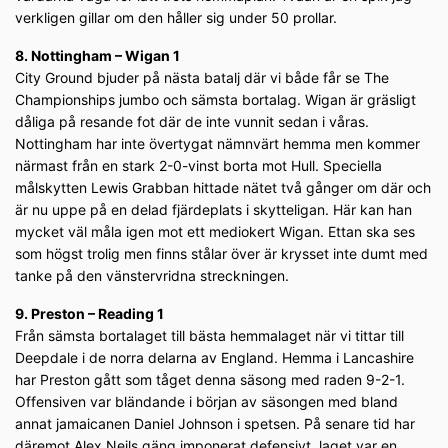
verkligen gillar om den håller sig under 50 prollar.
8. Nottingham – Wigan 1
City Ground bjuder på nästa batalj där vi både får se The
Championships jumbo och sämsta bortalag. Wigan är gräsligt
dåliga på resande fot där de inte vunnit sedan i våras.
Nottingham har inte övertygat nämnvärt hemma men kommer
närmast från en stark 2-0-vinst borta mot Hull. Speciella
målskytten Lewis Grabban hittade nätet två gånger om där och
är nu uppe på en delad fjärdeplats i skytteligan. Här kan han
mycket väl måla igen mot ett mediokert Wigan. Ettan ska ses
som högst trolig men finns stålar över är krysset inte dumt med
tanke på den vänstervridna streckningen.
9. Preston – Reading 1
Från sämsta bortalaget till bästa hemmalaget när vi tittar till
Deepdale i de norra delarna av England. Hemma i Lancashire
har Preston gått som tåget denna säsong med raden 9-2-1.
Offensiven var bländande i början av säsongen med bland
annat jamaicanen Daniel Johnson i spetsen. På senare tid har
däremot Alex Neils gäng imponerat defensivt, laget var en