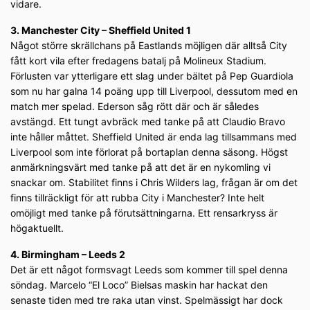
vidare.
3. Manchester City – Sheffield United 1
Något större skrällchans på Eastlands möjligen där alltså City
fått kort vila efter fredagens batalj på Molineux Stadium.
Förlusten var ytterligare ett slag under bältet på Pep Guardiola
som nu har galna 14 poäng upp till Liverpool, dessutom med en
match mer spelad. Ederson såg rött där och är således
avstängd. Ett tungt avbräck med tanke på att Claudio Bravo
inte håller måttet. Sheffield United är enda lag tillsammans med
Liverpool som inte förlorat på bortaplan denna säsong. Högst
anmärkningsvärt med tanke på att det är en nykomling vi
snackar om. Stabilitet finns i Chris Wilders lag, frågan är om det
finns tillräckligt för att rubba City i Manchester? Inte helt
omöjligt med tanke på förutsättningarna. Ett rensarkryss är
högaktuellt.
4. Birmingham – Leeds 2
Det är ett något formsvagt Leeds som kommer till spel denna
söndag. Marcelo “El Loco” Bielsas maskin har hackat den
senaste tiden med tre raka utan vinst. Spelmässigt har dock