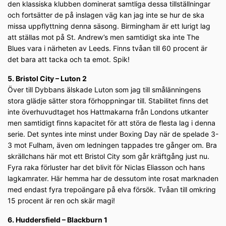
den klassiska klubben dominerat samtliga dessa tillställningar
och fortsätter de på inslagen väg kan jag inte se hur de ska
missa uppflyttning denna säsong. Birmingham är ett lurigt lag
att ställas mot på St. Andrew’s men samtidigt ska inte The
Blues vara i närheten av Leeds. Finns tvåan till 60 procent är
det bara att tacka och ta emot. Spik!
5. Bristol City – Luton 2
Över till Dybbans älskade Luton som jag till smålänningens
stora glädje sätter stora förhoppningar till. Stabilitet finns det
inte överhuvudtaget hos Hattmakarna från Londons utkanter
men samtidigt finns kapacitet för att störa de flesta lag i denna
serie. Det syntes inte minst under Boxing Day när de spelade 3-
3 mot Fulham, även om ledningen tappades tre gånger om. Bra
skrällchans här mot ett Bristol City som går kräftgång just nu.
Fyra raka förluster har det blivit för Niclas Eliasson och hans
lagkamrater. Här hemma har de dessutom inte rosat marknaden
med endast fyra trepoängare på elva försök. Tvåan till omkring
15 procent är ren och skär magi!
6. Huddersfield – Blackburn 1