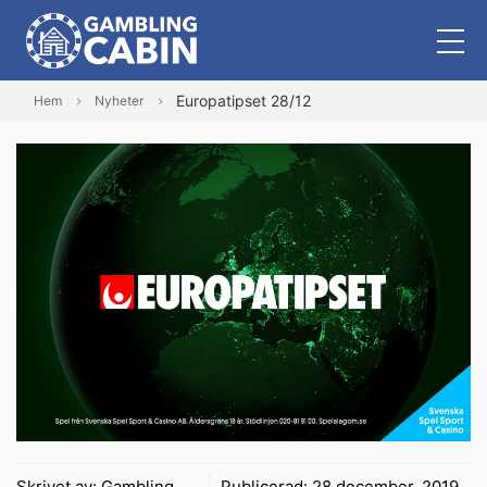
Europatipset 28/12
Hem
Nyheter
Skrivet av:
Gambling
Publicerad:
28 december, 2019