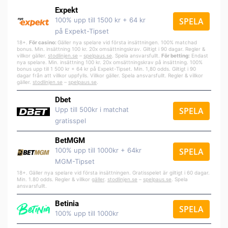
Expekt
100% upp till 1500 kr + 64 kr
SPELA
på Expekt-Tipset
18+.
För casino:
Gäller nya spelare vid första insättningen. 100% matchad
bonus. Min. insättning 100 kr. 20x omsättningskrav. Giltigt i 90 dagar. Regler &
villkor gäller.
stodlinjen.se
–
spelpa
us.se
. Spela ansvarsfullt.
För betting:
Endast
nya spelare. Min. insättning 100 kr. 20x omsättningskrav på insättning. 100%
bonus upp till 1 500 kr + 64 kr på Expekt-Tipset. Min. 1,80 odds. Giltigt i 90
dagar från att villkor uppfylls. Villkor gäller. Spela ansvarsfullt. Regler & villkor
gäller.
stodlinjen.se
–
spelpaus.se
.
Dbet
Upp till 500kr i matchat
SPELA
gratisspel
BetMGM
100% upp till 1000kr + 64kr
SPELA
MGM-Tipset
18+. Gäller nya spelare vid första insättningen. Gratisspelet är giltigt i 60 dagar.
Min. 1.80 odds. Regler & villkor
gäller
.
stodlinjen.se
–
spelpaus.se
. Spela
ansvarsfullt.
Betinia
SPELA
100% upp till 1000kr