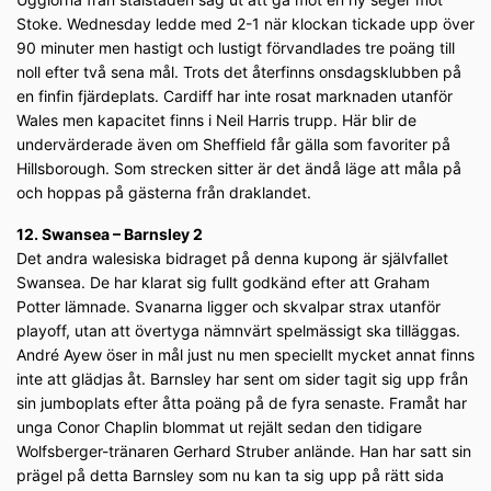
Stoke. Wednesday ledde med 2-1 när klockan tickade upp över
90 minuter men hastigt och lustigt förvandlades tre poäng till
noll efter två sena mål. Trots det återfinns onsdagsklubben på
en finfin fjärdeplats. Cardiff har inte rosat marknaden utanför
Wales men kapacitet finns i Neil Harris trupp. Här blir de
undervärderade även om Sheffield får gälla som favoriter på
Hillsborough. Som strecken sitter är det ändå läge att måla på
och hoppas på gästerna från draklandet.
12. Swansea – Barnsley 2
Det andra walesiska bidraget på denna kupong är självfallet
Swansea. De har klarat sig fullt godkänd efter att Graham
Potter lämnade. Svanarna ligger och skvalpar strax utanför
playoff, utan att övertyga nämnvärt spelmässigt ska tilläggas.
André Ayew öser in mål just nu men speciellt mycket annat finns
inte att glädjas åt. Barnsley har sent om sider tagit sig upp från
sin jumboplats efter åtta poäng på de fyra senaste. Framåt har
unga Conor Chaplin blommat ut rejält sedan den tidigare
Wolfsberger-tränaren Gerhard Struber anlände. Han har satt sin
prägel på detta Barnsley som nu kan ta sig upp på rätt sida