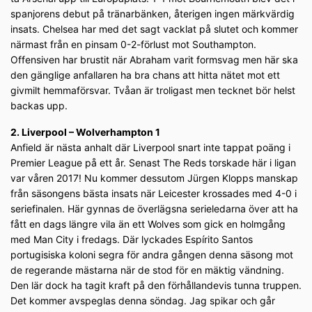
spanjorens debut på tränarbänken, återigen ingen märkvärdig
insats. Chelsea har med det sagt vacklat på slutet och kommer
närmast från en pinsam 0-2-förlust mot Southampton.
Offensiven har brustit när Abraham varit formsvag men här ska
den gänglige anfallaren ha bra chans att hitta nätet mot ett
givmilt hemmaförsvar. Tvåan är troligast men tecknet bör helst
backas upp.
2. Liverpool – Wolverhampton 1
Anfield är nästa anhalt där Liverpool snart inte tappat poäng i
Premier League på ett år. Senast The Reds torskade här i ligan
var våren 2017! Nu kommer dessutom Jürgen Klopps manskap
från säsongens bästa insats när Leicester krossades med 4-0 i
seriefinalen. Här gynnas de överlägsna serieledarna över att ha
fått en dags längre vila än ett Wolves som gick en holmgång
med Man City i fredags. Där lyckades Espírito Santos
portugisiska koloni segra för andra gången denna säsong mot
de regerande mästarna när de stod för en mäktig vändning.
Den lär dock ha tagit kraft på den förhållandevis tunna truppen.
Det kommer avspeglas denna söndag. Jag spikar och går