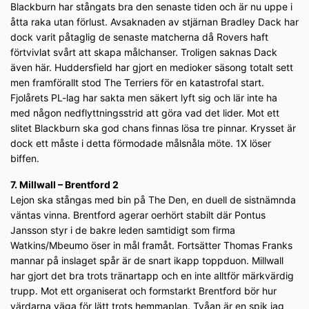
Blackburn har stångats bra den senaste tiden och är nu uppe i
åtta raka utan förlust. Avsaknaden av stjärnan Bradley Dack har
dock varit påtaglig de senaste matcherna då Rovers haft
förtvivlat svårt att skapa målchanser. Troligen saknas Dack
även här. Huddersfield har gjort en medioker säsong totalt sett
men framförallt stod The Terriers för en katastrofal start.
Fjolårets PL-lag har sakta men säkert lyft sig och lär inte ha
med någon nedflyttningsstrid att göra vad det lider. Mot ett
slitet Blackburn ska god chans finnas lösa tre pinnar. Krysset är
dock ett måste i detta förmodade målsnåla möte. 1X löser
biffen.
7. Millwall – Brentford 2
Lejon ska stångas med bin på The Den, en duell de sistnämnda
väntas vinna. Brentford agerar oerhört stabilt där Pontus
Jansson styr i de bakre leden samtidigt som firma
Watkins/Mbeumo öser in mål framåt. Fortsätter Thomas Franks
mannar på inslaget spår är de snart ikapp toppduon. Millwall
har gjort det bra trots tränartapp och en inte alltför märkvärdig
trupp. Mot ett organiserat och formstarkt Brentford bör hur
värdarna väga för lätt trots hemmaplan. Tvåan är en spik jag