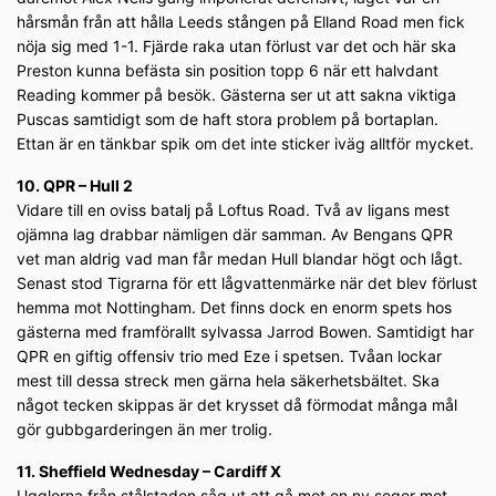
hårsmån från att hålla Leeds stången på Elland Road men fick
nöja sig med 1-1. Fjärde raka utan förlust var det och här ska
Preston kunna befästa sin position topp 6 när ett halvdant
Reading kommer på besök. Gästerna ser ut att sakna viktiga
Puscas samtidigt som de haft stora problem på bortaplan.
Ettan är en tänkbar spik om det inte sticker iväg alltför mycket.
10. QPR – Hull 2
Vidare till en oviss batalj på Loftus Road. Två av ligans mest
ojämna lag drabbar nämligen där samman. Av Bengans QPR
vet man aldrig vad man får medan Hull blandar högt och lågt.
Senast stod Tigrarna för ett lågvattenmärke när det blev förlust
hemma mot Nottingham. Det finns dock en enorm spets hos
gästerna med framförallt sylvassa Jarrod Bowen. Samtidigt har
QPR en giftig offensiv trio med Eze i spetsen. Tvåan lockar
mest till dessa streck men gärna hela säkerhetsbältet. Ska
något tecken skippas är det krysset då förmodat många mål
gör gubbgarderingen än mer trolig.
11. Sheffield Wednesday – Cardiff X
Ugglorna från stålstaden såg ut att gå mot en ny seger mot