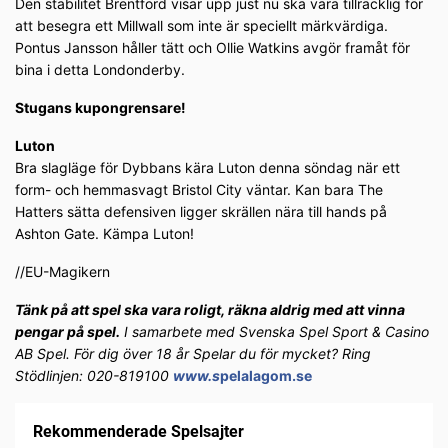
Den stabilitet Brentford visar upp just nu ska vara tillräcklig för
att besegra ett Millwall som inte är speciellt märkvärdiga.
Pontus Jansson håller tätt och Ollie Watkins avgör framåt för
bina i detta Londonderby.
Stugans kupongrensare!
Luton
Bra slagläge för Dybbans kära Luton denna söndag när ett
form- och hemmasvagt Bristol City väntar. Kan bara The
Hatters sätta defensiven ligger skrällen nära till hands på
Ashton Gate. Kämpa Luton!
//EU-Magikern
Tänk på att spel ska vara roligt, räkna aldrig med att vinna
pengar på spel.
I samarbete med Svenska Spel Sport & Casino
AB Spel. För dig över 18 år Spelar du för mycket? Ring
Stödlinjen: 020-819100
www.s
pelalagom.se
Rekommenderade Spelsajter