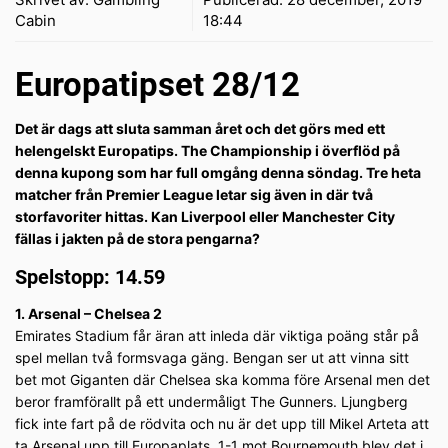
Cabin
18:44
Europatipset 28/12
Det är dags att sluta samman året och det görs med ett
helengelskt Europatips. The Championship i överflöd på
denna kupong som har full omgång denna söndag. Tre heta
matcher från Premier League letar sig även in där två
storfavoriter hittas. Kan Liverpool eller Manchester City
fällas i jakten på de stora pengarna?
Spelstopp: 14.59
1. Arsenal – Chelsea 2
Emirates Stadium får äran att inleda där viktiga poäng står på
spel mellan två formsvaga gäng. Bengan ser ut att vinna sitt
bet mot Giganten där Chelsea ska komma före Arsenal men det
beror framförallt på ett undermåligt The Gunners. Ljungberg
fick inte fart på de rödvita och nu är det upp till Mikel Arteta att
ta Arsenal upp till Europaplats. 1-1 mot Bournemouth blev det i