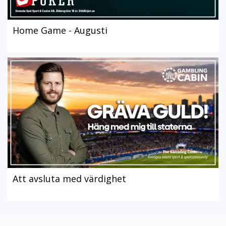
Home Game - Augusti
Att avsluta med värdighet