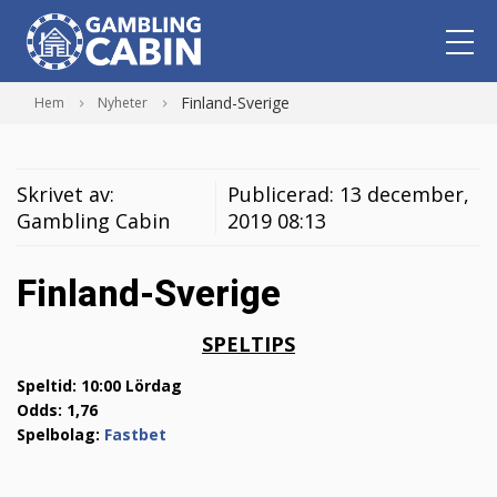
Finland-Sverige
Hem
Nyheter
Skrivet av:
Publicerad:
13 december,
Gambling Cabin
2019 08:13
Finland-Sverige
SPELTIPS
Speltid: 10:00 Lördag
Odds: 1,76
Spelbolag:
Fastbet