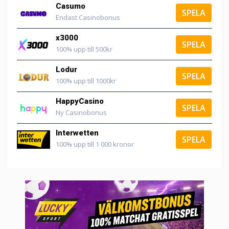
Casumo
SPELA
Endast Casinobonus
x3000
SPELA
100% upp till 500kr
Lodur
SPELA
100% upp till 1000kr
HappyCasino
SPELA
Ny Casinobonus
Interwetten
SPELA
100% upp till 1 000 kronor