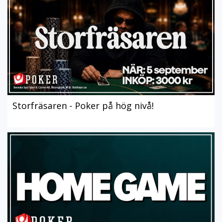
Storfräsaren - Poker på hög nivå!