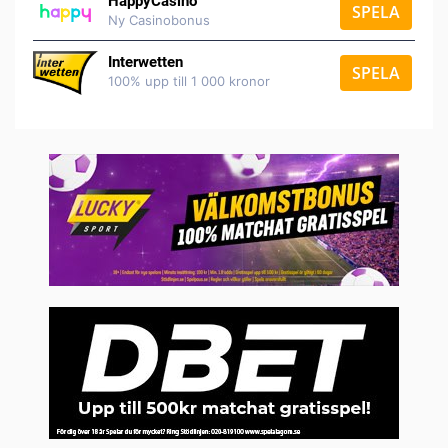
HappyCasino
SPELA
Ny Casinobonus
Interwetten
SPELA
100% upp till 1 000 kronor