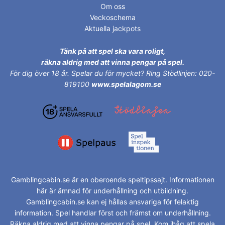
Om oss
Veckoschema
Aktuella jackpots
Tänk på att spel ska vara roligt,
räkna aldrig med att vinna pengar på spel.
För dig över 18 år.
Spelar du för mycket? Ring Stödlinjen: 020-
819100
www.spelalagom.se
Gamblingcabin.se är en oberoende speltipssajt. Informationen
här är ämnad för underhållning och utbildning.
Gamblingcabin.se kan ej hållas ansvariga för felaktig
information. Spel handlar först och främst om underhållning.
Räkna aldrig med att vinna pengar på spel. Kom ihåg att spela