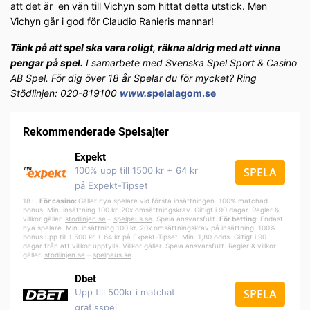
att det är en vän till Vichyn som hittat detta utstick. Men
Vichyn går i god för Claudio Ranieris mannar!
Tänk på att spel ska vara roligt, räkna aldrig med att vinna
pengar på spel.
I samarbete med Svenska Spel Sport & Casino
AB Spel. För dig över 18 år Spelar du för mycket? Ring
Stödlinjen: 020-819100
www.s
pelalagom.se
Rekommenderade Spelsajter
Expekt
100% upp till 1500 kr + 64 kr
SPELA
på Expekt-Tipset
18+.
För casino:
Gäller nya spelare vid första insättningen. 100% matchad
bonus. Min. insättning 100 kr. 20x omsättningskrav. Giltigt i 90 dagar. Regler &
villkor gäller.
stodlinjen.se
–
spelpa
us.se
. Spela ansvarsfullt.
För betting:
Endast
nya spelare. Min. insättning 100 kr. 20x omsättningskrav på insättning. 100%
bonus upp till 1 500 kr + 64 kr på Expekt-Tipset. Min. 1,80 odds. Giltigt i 90
dagar från att villkor uppfylls. Villkor gäller. Spela ansvarsfullt. Regler & villkor
gäller.
stodlinjen.se
–
spelpaus.se
.
Dbet
Upp till 500kr i matchat
SPELA
gratisspel