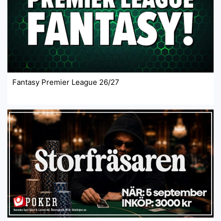
Fantasy Premier League 26/27