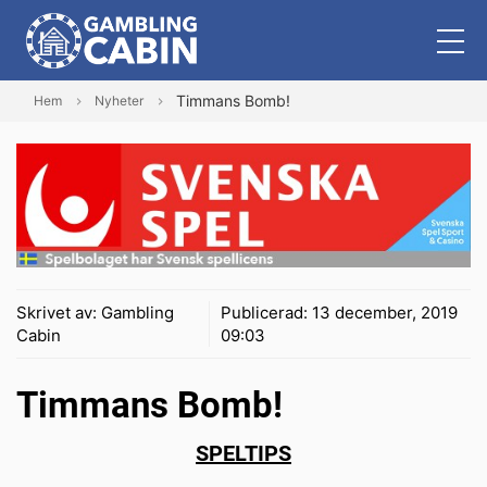
Timmans Bomb!
Hem
Nyheter
Skrivet av:
Gambling
Publicerad:
13 december, 2019
Cabin
09:03
Timmans Bomb!
SPELTIPS