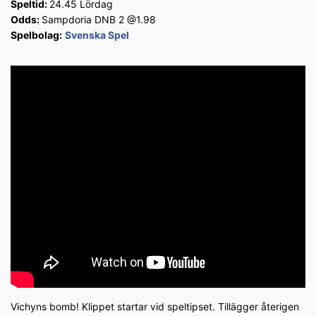
Speltid:
24.45 Lördag
Odds:
Sampdoria DNB 2 @1.98
Spelbolag:
Svenska Spel
Vichyns bomb! Klippet startar vid speltipset. Tillägger återigen