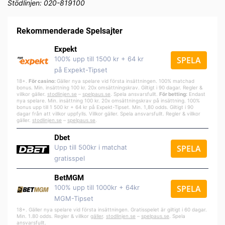
Stödlinjen: 020-819100
Rekommenderade Spelsajter
Expekt
100% upp till 1500 kr + 64 kr
SPELA
på Expekt-Tipset
18+.
För casino:
Gäller nya spelare vid första insättningen. 100% matchad
bonus. Min. insättning 100 kr. 20x omsättningskrav. Giltigt i 90 dagar. Regler &
villkor gäller.
stodlinjen.se
–
spelpa
us.se
. Spela ansvarsfullt.
För betting:
Endast
nya spelare. Min. insättning 100 kr. 20x omsättningskrav på insättning. 100%
bonus upp till 1 500 kr + 64 kr på Expekt-Tipset. Min. 1,80 odds. Giltigt i 90
dagar från att villkor uppfylls. Villkor gäller. Spela ansvarsfullt. Regler & villkor
gäller.
stodlinjen.se
–
spelpaus.se
.
Dbet
Upp till 500kr i matchat
SPELA
gratisspel
BetMGM
100% upp till 1000kr + 64kr
SPELA
MGM-Tipset
18+. Gäller nya spelare vid första insättningen. Gratisspelet är giltigt i 60 dagar.
Min. 1.80 odds. Regler & villkor
gäller
.
stodlinjen.se
–
spelpaus.se
. Spela
ansvarsfullt.