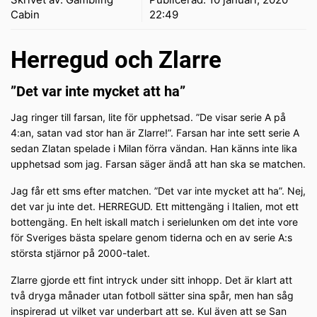
Cabin
22:49
Herregud och Zlarre
”Det var inte mycket att ha”
Jag ringer till farsan, lite för upphetsad. ”De visar serie A på
4:an, satan vad stor han är Zlarre!”. Farsan har inte sett serie A
sedan Zlatan spelade i Milan förra vändan. Han känns inte lika
upphetsad som jag. Farsan säger ändå att han ska se matchen.
Jag får ett sms efter matchen. ”Det var inte mycket att ha”. Nej,
det var ju inte det. HERREGUD. Ett mittengäng i Italien, mot ett
bottengäng. En helt iskall match i serielunken om det inte vore
för Sveriges bästa spelare genom tiderna och en av serie A:s
största stjärnor på 2000-talet.
Zlarre gjorde ett fint intryck under sitt inhopp. Det är klart att
två dryga månader utan fotboll sätter sina spår, men han såg
inspirerad ut vilket var underbart att se. Kul även att se San