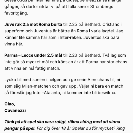
gånger, så därför siktar vi på att fälla senior Strömbergs
favoritgäng.
Juve rak 2:a mot Roma borta
till
2.25 på Bethard.
Cristiano i
superform och Juventus är bättre än Roma i varje lagdel. Jag
känner lite samma här som i Inter-reken. Juventus ska bara
vinna här.
Parma – Lecce under 2.5 mål
till
2.23 på Bethard
. Två lag som
inte gör så mycket mål och känslan är att Parma har stor chans
att vinna en målfattig match.
Lycka till med spelen i helgen och ge serie A en chans till, ni
som såg Milan-matchen och gav upp. Väljer ni bara en match
så föreslår jag Inter–Atalanta, ni kommer inte bli besvikna.
Ciao,
Cavanezzi
Tänk på att spel ska vara roligt, räkna aldrig med att vinna
pengar på spel.
För dig över 18 år Spelar du för mycket? Ring