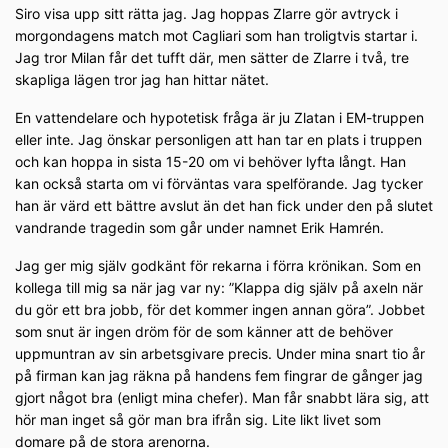
Siro visa upp sitt rätta jag. Jag hoppas Zlarre gör avtryck i
morgondagens match mot Cagliari som han troligtvis startar i.
Jag tror Milan får det tufft där, men sätter de Zlarre i två, tre
skapliga lägen tror jag han hittar nätet.
En vattendelare och hypotetisk fråga är ju Zlatan i EM-truppen
eller inte. Jag önskar personligen att han tar en plats i truppen
och kan hoppa in sista 15-20 om vi behöver lyfta långt. Han
kan också starta om vi förväntas vara spelförande. Jag tycker
han är värd ett bättre avslut än det han fick under den på slutet
vandrande tragedin som går under namnet Erik Hamrén.
Jag ger mig själv godkänt för rekarna i förra krönikan. Som en
kollega till mig sa när jag var ny: ”Klappa dig själv på axeln när
du gör ett bra jobb, för det kommer ingen annan göra”. Jobbet
som snut är ingen dröm för de som känner att de behöver
uppmuntran av sin arbetsgivare precis. Under mina snart tio år
på firman kan jag räkna på handens fem fingrar de gånger jag
gjort något bra (enligt mina chefer). Man får snabbt lära sig, att
hör man inget så gör man bra ifrån sig. Lite likt livet som
domare på de stora arenorna.