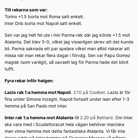
Till rekarna som var:
Torino +1.5 borta mot Roma satt enkelt.
Inter Dnb borta mot Napoli satt enkelt.
Sen var jag helt fel ute i min Parma-rek där jag körde +1.5 mot
Atalanta. Det blev 5-0, vilket jag visserligen skrev att det kunde
bli. Parma saknade ett par spelare vilket man alltid riskerar att
missa när man rekar flera dagar i förväg. Sen var Papu Gomez
magisk (som vanligt), så oavsett lag för Parma hade det blivit
tufft.
Fyra rekar inför helgen:
Lazio rak 1:a hemma mot Napoli
.
2.10 på Coolbet.
Lazio är för
fina under Simone Inzaghi. Napoli fortsatt under isen efter 1-3
hemma på San Paolo mot Inter.
Inter rak 1:a hemma mot Atalanta
till
2.20 på Bethard.
Om Inter
ska vara med i Scudettoracet hela vägen behöver man/ska
man vinna hemma mot detta fantastiska Atalanta. Vi får inte
dessa odds på Inter hemma på Giuseppe Meazza så många