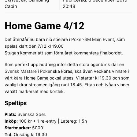
Cabin
20:48
Home Game 4/12
Det återstår nu bara nio spelare i
Poker-SM Main Event
, som
spelas klart den 7/12 kl 19.00
Stugan kommer att som förra året kommentera finalbordet.
Som perfekt uppladdning inför detta stora ögonblick där en
Svensk Mästare i Poker
ska koras, ska även veckans vinnare i
vårt kära Home Game också utses. Vi startar kl 19.30 och som
vanligt drar streamen igång runt 18.45. Ettan och tvåan vinner
varsitt
markerset
med
kortlek.
Speltips
Plats:
Svenska Spel
.
Inköp:
100 kr + 1 re-entry | Latereg: 1,5h
Startmarker:
5000
Tid:
Onsdag kl 19.30