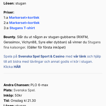
Lösen:
stugan
Priser:
1:a
Markerset+kortlek
2:a
Markerset+kortlek
3:a
Stugans T-shirt
Bounty.
Slår du ut någon av stugan-gubbarna (RIXFM,
Gerasimov, Vichyn88, Syre eller dybban) så vinner du
Stugans
fina kalsonger
. (Gäller för första inköpet)
Spela på
Svenska Spel Sport & Casino
med
vår länk
och hjälp
till att bidra med tävlingar och annat godis vi kör i stugan.
Klicka
HÄR
Andra Chansen:
PLO 6-max
Plats:
Svenska Spel.
Inköp:
50kr
Tid:
Onsdag kl 21.30
Lösen:
stugan