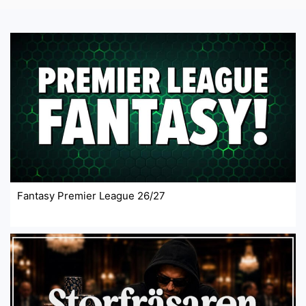
Fantasy Premier League 26/27