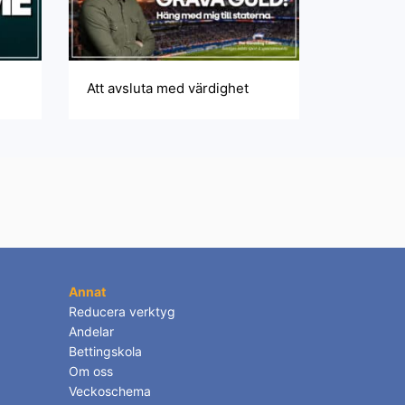
Att avsluta med värdighet
Annat
Reducera verktyg
Andelar
Bettingskola
Om oss
Veckoschema