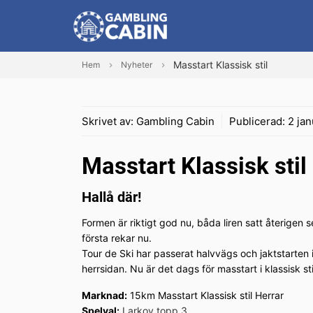
Masstart Klassisk stil
Hem
Nyheter
Skrivet av:
Gambling Cabin
Publicerad:
2 jan
Masstart Klassisk stil
Hallå där!
Formen är riktigt god nu, båda liren satt återigen 
första rekar nu.
Tour de Ski har passerat halvvägs och jaktstarten
herrsidan. Nu är det dags för masstart i klassisk st
Marknad:
15km Masstart Klassisk stil Herrar
Spelval:
Larkov topp 3