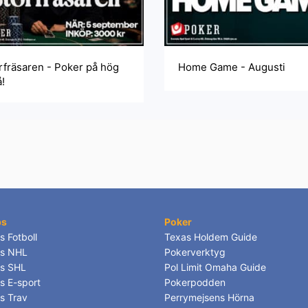
rfräsaren - Poker på hög
Home Game - Augusti
å!
ps
Poker
s Fotboll
Texas Holdem Guide
ps NHL
Pokerverktyg
ps SHL
Pol Limit Omaha Guide
s E-sport
Pokerpodden
ps Trav
Perrymejsens Hörna