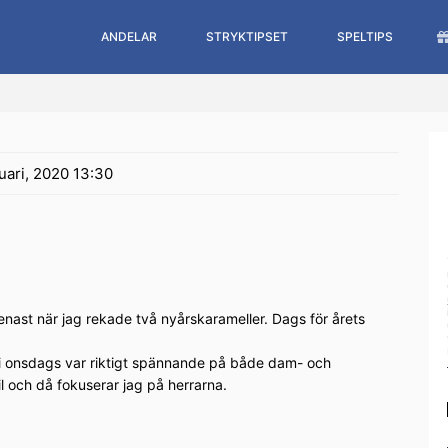
ANDELAR
STRYKTIPSET
SPELTIPS
uari, 2020 13:30
senast när jag rekade två nyårskarameller. Dags för årets
 i onsdags var riktigt spännande på både dam- och
il och då fokuserar jag på herrarna.