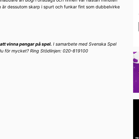
en är dessutom skarp i spurt och funkar fint som dubbelvirke
 att vinna pengar på spel.
I samarbete med Svenska Spel
 du för mycket? Ring Stödlinjen: 020-819100