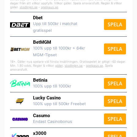
dagar från att villkor uppfylls. Villkor gäller. Spela ansvarsfullt. Regler & villkor
gäller.
stodlinjen.se
–
spelpaus.se
.
Dbet
Upp till 500kr i matchat
SPELA
gratisspel
BetMGM
100% upp till 1000kr + 64kr
SPELA
MGM-Tipset
18+. Gäller nya spelare vid första insättningen. Gratisspelet är giltigt i 60 dagar.
Min. 1.80 odds. Regler & villkor
gäller
.
stodlinjen.se
–
spelpaus.se
. Spela
ansvarsfullt.
Betinia
SPELA
100% upp till 1000kr
Lucky Casino
SPELA
100% upp till 500kr Freebet
Casumo
SPELA
Endast Casinobonus
x3000
SPELA