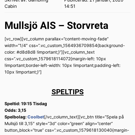
Cabin
14:51
Mullsjö AIS – Storvreta
[vc_row][vc_column parallax=”content-moving-fade”
width=”1/4″ css=”.vc_custom_1564936709854{background-
color: #d8d8d8 !important;}”][vc_column_text
css=”.vc_custom_1579618114072{margin-left: 10px
!important;border-left-width: 10px !important;padding-left:
10px !important;}”]
SPELTIPS
Speltid: 19:15 Tisdag
Odds: 3,15
Spelbolag:
Coolbet
[/vc_column_text][vc_btn title=”Spela på
Mullsjö till 3,15″ style=”3d” color=”green” align=”center”
button_block=”true” css=”.vc_custom_1579618130040{margin-