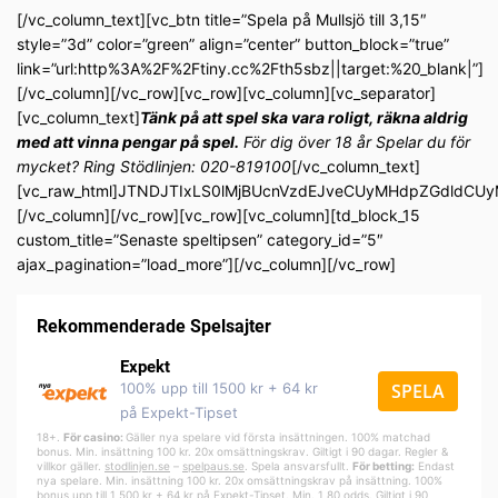
[/vc_column_text][vc_btn title=”Spela på Mullsjö till 3,15″
style=”3d” color=”green” align=”center” button_block=”true”
link=”url:http%3A%2F%2Ftiny.cc%2Fth5sbz||target:%20_blank|”]
[/vc_column][/vc_row][vc_row][vc_column][vc_separator]
[vc_column_text]
Tänk på att spel ska vara roligt, räkna aldrig
med att vinna pengar på spel.
För dig över 18 år Spelar du för
mycket? Ring Stödlinjen: 020-819100
[/vc_column_text]
[vc_raw_html]JTNDJTIxLS0lMjBUcnVzdEJveCUyMHdpZGdldC
[/vc_column][/vc_row][vc_row][vc_column][td_block_15
custom_title=”Senaste speltipsen” category_id=”5″
ajax_pagination=”load_more”][/vc_column][/vc_row]
Rekommenderade Spelsajter
Expekt
100% upp till 1500 kr + 64 kr
SPELA
på Expekt-Tipset
18+.
För casino:
Gäller nya spelare vid första insättningen. 100% matchad
bonus. Min. insättning 100 kr. 20x omsättningskrav. Giltigt i 90 dagar. Regler &
villkor gäller.
stodlinjen.se
–
spelpa
us.se
. Spela ansvarsfullt.
För betting:
Endast
nya spelare. Min. insättning 100 kr. 20x omsättningskrav på insättning. 100%
bonus upp till 1 500 kr + 64 kr på Expekt-Tipset. Min. 1,80 odds. Giltigt i 90