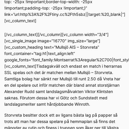
top: -25px !important;border-top-width: -25px
!important;padding-top: -25px !important;}”
link=”url:http%3A%2F%2Ftiny.cc%2Fth5sbz||target:%20_blank|”]
[vc_column_text]
[/vc_column_text][/vc_column][vc_column width=”3/4″]
[vc_single_image image=”16770″ img_size=”large”]
[vc_custom_heading text=”Mullsjö AIS – Storvreta”
font_container=”tag:h1|text_align:left”
google_fonts=”font_family:Montserrat%3Aregular%2C700|font_s
[vc_column_text]Tisdagskväll och endast en match i herrarnas
SSL spelas och det är matchen mellan Mullsjö – Storvreta.
Samtliga bolag har sänkt ner Mullsjö till runt 2.50 då Vreta har
en del spelare out inför matchen där bland annat storstjärnan
Alexander Rudd samt landslagsmålvakten Viktor Klintsten
saknas. Förutom dessa har vi Götz och Sundstedt med
landslagsmeriter samt hårdjobbande Winroth.
Storvreta besitter dock ett av ligans bästa lag på papper så
trots att man har dessa spelare på hemmaplan så finns det
mängder av rutin och finess i truppen som åker ner till Västra