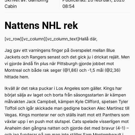
Cabin
08:54
Nattens NHL rek
[vc_row][vc_column][vc_column_text]Hallå där,
Jag gav ett varningens finger på överspelet mellan Blue
Jackets och Rangers senast och det gick ju i drickat rejält. Men
vi gjorde ändå fin plus när Pittsburgh gjorde jobbet mot
Montreal och både rak seger (@1,86) och -1,5 mål (@2,36)
hittade hem.
Ikväll är det raka puckar i Los Angeles som gäller. Kings har
börjat sälja av laget och borta från säsongsstarten är kämpen
målvakten Jack Campbell, kämpen Kyle Clifford, spetsen Tyler
Toffoli och igår skickade man gedigne backen Alec Martinez till
Vegas. Kings monterar ner och ställs inatt mot ett Panthers som
växlar upp i en push mot slutspel. Cats spelade visserligen mot
Anaheim den gångna natten och gjorde det med bravur (4-1) –
och jag funderar på om man inte ställer Sam Montembeault i