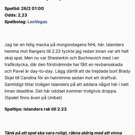
Speltid: 26/2 01:00
Odds: 2,23
Spelbolag:
LeoVegas
Jag tar en tidig macka på morgondagens NHL här. Islanders
hemma mot Rangers till 2.23 tyckte jag redan innan var ett helt
okej spel. Men nu var Shesterkin och Buchnevich med i en
trafikolycka, där den förstnämnde har fått en revbensskada
och Pavel är day-to-day. Lägg därtill att de trejdade bort Brady
Skjei till Carolina för en halvtimme sedan mot ett draftval.
Samtidigt tittar troligen Islanders på att addera något här i natt
innan deadline. Det här oddset kommer troligtvis droppa.
(Spelet finns även på Unibet)
Speltips: Islanders rak till 2.23
Tänk på att spel ska vara roligt, räkna aldrig med att vinna