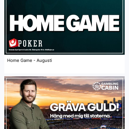
Home Game - Augusti