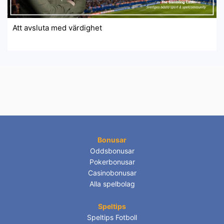
Att avsluta med värdighet
Bonusar
Oddsbonusar
Pokerbonusar
Casinobonusar
Alla spelbolag
Speltips
Speltips Fotboll