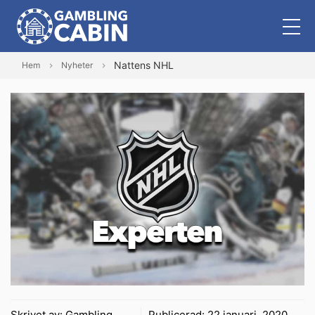
Nattens NHL
Hem
Nyheter
Skrivet av:
Gambling
Publicerad:
22 januari, 2020