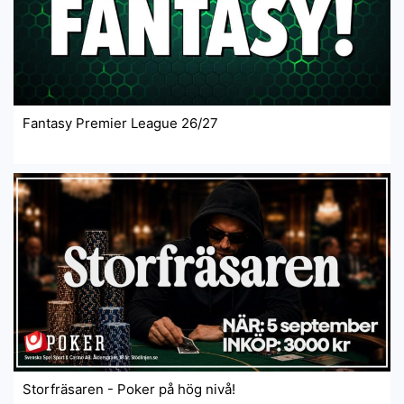
Fantasy Premier League 26/27
Storfräsaren - Poker på hög nivå!