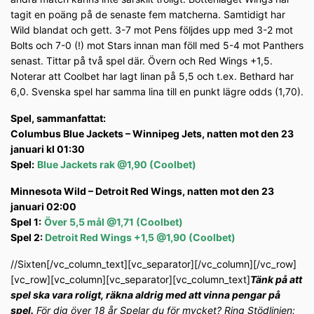
tagit en poäng på de senaste fem matcherna. Samtidigt har
Wild blandat och gett. 3-7 mot Pens följdes upp med 3-2 mot
Bolts och 7-0 (!) mot Stars innan man föll med 5-4 mot Panthers
senast. Tittar på två spel där. Övern och Red Wings +1,5.
Noterar att Coolbet har lagt linan på 5,5 och t.ex. Bethard har
6,0. Svenska spel har samma lina till en punkt lägre odds (1,70).
Spel, sammanfattat:
Columbus Blue Jackets – Winnipeg Jets, natten mot den 23
januari kl 01:30
Spel:
Blue Jackets rak @1,90 (Coolbet)
Minnesota Wild – Detroit Red Wings, natten mot den 23
januari 02:00
Spel 1:
Över 5,5 mål @1,71 (Coolbet)
Spel 2:
Detroit Red Wings +1,5 @1,90 (Coolbet)
//Sixten[/vc_column_text][vc_separator][/vc_column][/vc_row]
[vc_row][vc_column][vc_separator][vc_column_text]
Tänk på att
spel ska vara roligt, räkna aldrig med att vinna pengar på
spel.
För dig över 18 år Spelar du för mycket? Ring Stödlinjen: