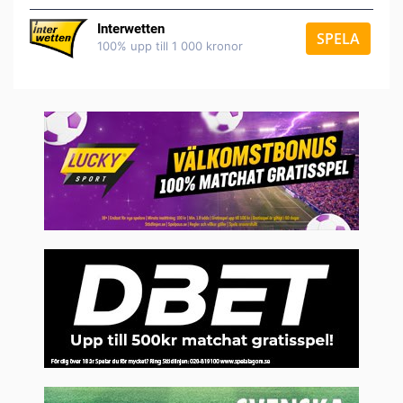
Interwetten
SPELA
100% upp till 1 000 kronor