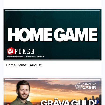
Home Game - Augusti