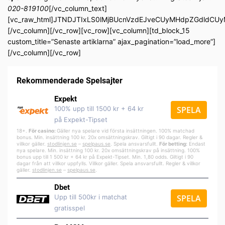
020-819100
[/vc_column_text]
[vc_raw_html]JTNDJTIxLS0lMjBUcnVzdEJveCUyMHdpZGdldC
[/vc_column][/vc_row][vc_row][vc_column][td_block_15
custom_title=”Senaste artiklarna” ajax_pagination=”load_more”]
[/vc_column][/vc_row]
Rekommenderade Spelsajter
Expekt
100% upp till 1500 kr + 64 kr
SPELA
på Expekt-Tipset
18+.
För casino:
Gäller nya spelare vid första insättningen. 100% matchad
bonus. Min. insättning 100 kr. 20x omsättningskrav. Giltigt i 90 dagar. Regler &
villkor gäller.
stodlinjen.se
–
spelpa
us.se
. Spela ansvarsfullt.
För betting:
Endast
nya spelare. Min. insättning 100 kr. 20x omsättningskrav på insättning. 100%
bonus upp till 1 500 kr + 64 kr på Expekt-Tipset. Min. 1,80 odds. Giltigt i 90
dagar från att villkor uppfylls. Villkor gäller. Spela ansvarsfullt. Regler & villkor
gäller.
stodlinjen.se
–
spelpaus.se
.
Dbet
Upp till 500kr i matchat
SPELA
gratisspel