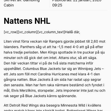
Cabin
09:25
Nattens NHL
[vc_row][vc_column][vc_column_text]Hallå där,
Liten vinst förra veckan när Rangers gjorde jobbet till 2,60 mot
Islanders. Panthers såg ut att ha -1,5 med 4-0 att gå på efter
halva tredje perioden. Men Kings spottade in tre puckar på sju
minuter och då gick det om intet. Attans otur, så att säga.
Den här veckan tittar vi på de två sista matcherna inför
uppehållet. Columbus Blue Jackets tar sig an Winnipeg Jets –
ett Jets som föll mot Carolina Hurricanes med klara 4-1 den
gångna natten. Blue Jackets å sin sida har radat upp segrar
den senaste. Man har fem raka närmare bestämd och fyndet i
mål, Elvis Merzlikins, storspelar. Jets imponerar inte just nu och
rak seger på Blue Jackets känns spännande.
Att Detroit Red Wings ska besegra Minnesota Wild i kvällens
andra match känns inte särskilt troligt. Bottenlaget Wings har