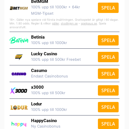
BetMGM
100% upp till 1000kr + 64kr
SPELA
MGM-Tipset
18+. Gäller nya spelare vid första insättningen. Gratisspelet är giltigt i 60 dagar.
Min. 1.80 odds. Regler & villkor
gäller
.
stodlinjen.se
–
spelpaus.se
. Spela
ansvarsfullt.
Betinia
SPELA
100% upp till 1000kr
Lucky Casino
SPELA
100% upp till 500kr Freebet
Casumo
SPELA
Endast Casinobonus
x3000
SPELA
100% upp till 500kr
Lodur
SPELA
100% upp till 1000kr
HappyCasino
SPELA
Ny Casinobonus