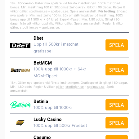
18+.
För casino:
Gäller nya spelare vid första insättningen. 100% matchad
bonus. Min. insättning 100 kr. 20x omsättningskrav. Giltigt i 90 dagar. Regler &
villkor gäller.
stodlinjen.se
–
spelpa
us.se
. Spela ansvarsfullt.
För betting:
Endast
nya spelare. Min. insättning 100 kr. 20x omsättningskrav på insättning. 100%
bonus upp till 1 500 kr + 64 kr på Expekt-Tipset. Min. 1,80 odds. Giltigt i 90
dagar från att villkor uppfylls. Villkor gäller. Spela ansvarsfullt. Regler & villkor
gäller.
stodlinjen.se
–
spelpaus.se
.
Dbet
Upp till 500kr i matchat
SPELA
gratisspel
BetMGM
100% upp till 1000kr + 64kr
SPELA
MGM-Tipset
18+. Gäller nya spelare vid första insättningen. Gratisspelet är giltigt i 60 dagar.
Min. 1.80 odds. Regler & villkor
gäller
.
stodlinjen.se
–
spelpaus.se
. Spela
ansvarsfullt.
Betinia
SPELA
100% upp till 1000kr
Lucky Casino
SPELA
100% upp till 500kr Freebet
Casumo