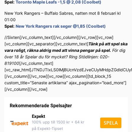
Spel:
Toronto Maple Leafs -1,5 @ 2,08 (Coolbet)
New York Rangers – Buffalo Sabres, natten mot 8 februari kl
01:00
Spel:
New York Rangers rak seger @1,85 (Coolbet)
//Sixten[/vc_column_text][/vc_column][/vc_row][vc_row]
[vc_column][vc_separator][vc_column_text]
Tänk på att spel ska
vara roligt, räkna aldrig med att vinna pengar på spel.
För dig
över 18 år Spelar du för mycket? Ring Stödlinjen: 020-
819100
[/vc_column_text]
[vc_raw_html]JTNDJTIxLS0lMjBUcnVzdEJveCUyMHdpZGdldC
[/vc_column][/vc_row][vc_row][vc_column][td_block_15
custom_title=”Senaste artiklarna” ajax_pagination=”load_more”]
[/vc_column][/vc_row]
Rekommenderade Spelsajter
Expekt
100% upp till 1500 kr + 64 kr
SPELA
på Expekt-Tipset