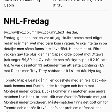
Cabin
01:33
NHL-Fredag
[vc_row][vc_column][vc_column_text]Hej där,
Fredag igen och tanken var att jag skulle komma med något
redan igår men livet med barn kom i vägen. Vi ska inte gå in på
detaljer men sömn fanns inte i överflöd. Hur som helst. Förra
veckan gav lite plus igen när Caps gjorde jobbet mot Ottawa
(rak seger @1,80 in). Ovi nätade och målskyttsspel till 2,10 satt
fint. Vi var dessutom 13 sekunder från att sätta Lightning -1,5
mot Ducks men Troy Terry sabbade allt i slutet där. Nya tag!
Toronto Maple Leafs går in i en ödeshelg med en rejäl back-to-
back hemma mot Ducks under fredagen och borta mot
Montreal under lördag. Ducks kommer in i matchen som andra
matchen i sin back-to-back där man övertidsförlorade mot just
Montreal under torsdagen. Måste-matcher finns det gott om för
Toronto och det här är två. Leafs har problem defensivt och i