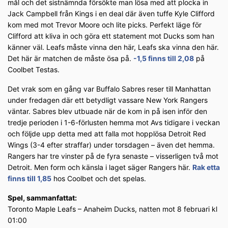
mål och det sistnämnda försökte man lösa med att plocka in
Jack Campbell från Kings i en deal där även tuffe Kyle Clifford
kom med mot Trevor Moore och lite picks. Perfekt läge för
Clifford att kliva in och göra ett statement mot Ducks som han
känner väl. Leafs måste vinna den här, Leafs ska vinna den här.
Det här är matchen de måste ösa på.
-1,5 finns till 2,08
på
Coolbet Testas.
Det vrak som en gång var Buffalo Sabres reser till Manhattan
under fredagen där ett betydligt vassare New York Rangers
väntar. Sabres blev utbuade när de kom in på isen inför den
tredje perioden i 1-6-förlusten hemma mot Avs tidigare i veckan
och följde upp detta med att falla mot hopplösa Detroit Red
Wings (3-4 efter straffar) under torsdagen – även det hemma.
Rangers har tre vinster på de fyra senaste – visserligen två mot
Detroit. Men form och känsla i laget säger Rangers här.
Rak etta
finns till 1,85
hos Coolbet och det spelas.
Spel, sammanfattat:
Toronto Maple Leafs – Anaheim Ducks, natten mot 8 februari kl
01:00