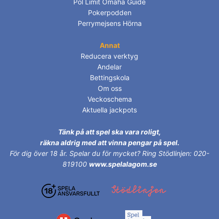
Pol Limit Omaha Guide
Pokerpodden
Perrymejsens Hörna
Annat
Reducera verktyg
Andelar
Bettingskola
Om oss
Veckoschema
Aktuella jackpots
Tänk på att spel ska vara roligt,
räkna aldrig med att vinna pengar på spel.
För dig över 18 år.
Spelar du för mycket? Ring Stödlinjen: 020-
819100
www.spelalagom.se