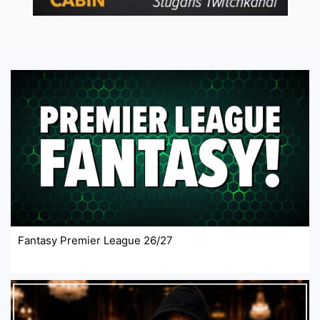
Fantasy Premier League 26/27