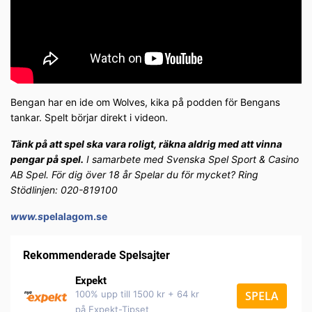
Bengan har en ide om Wolves, kika på podden för Bengans
tankar. Spelt börjar direkt i videon.
Tänk på att spel ska vara roligt, räkna aldrig med att vinna
pengar på spel.
I samarbete med Svenska Spel Sport & Casino
AB Spel. För dig över 18 år Spelar du för mycket? Ring
Stödlinjen: 020-819100
www.s
pelalagom.se
Rekommenderade Spelsajter
Expekt
100% upp till 1500 kr + 64 kr
SPELA
på Expekt-Tipset