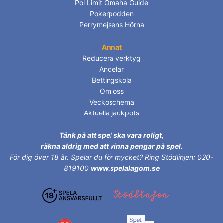
Pol Limit Omaha Guide
Pokerpodden
Perrymejsens Hörna
Annat
Reducera verktyg
Andelar
Bettingskola
Om oss
Veckoschema
Aktuella jackpots
Tänk på att spel ska vara roligt,
räkna aldrig med att vinna pengar på spel.
För dig över 18 år.
Spelar du för mycket? Ring Stödlinjen: 020-
819100
www.spelalagom.se