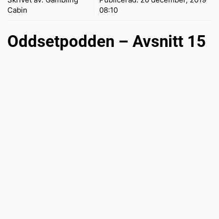
Cabin
08:10
Oddsetpodden – Avsnitt 15