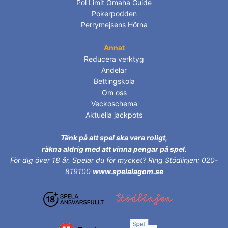
Pol Limit Omaha Guide
Pokerpodden
Perrymejsens Hörna
Annat
Reducera verktyg
Andelar
Bettingskola
Om oss
Veckoschema
Aktuella jackpots
Tänk på att spel ska vara roligt,
räkna aldrig med att vinna pengar på spel.
För dig över 18 år.
Spelar du för mycket? Ring Stödlinjen: 020-
819100
www.spelalagom.se