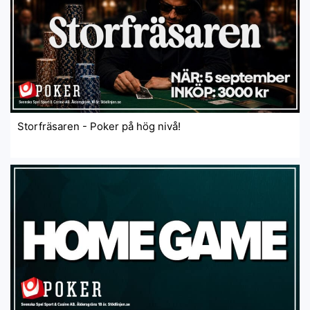
Storfräsaren - Poker på hög nivå!