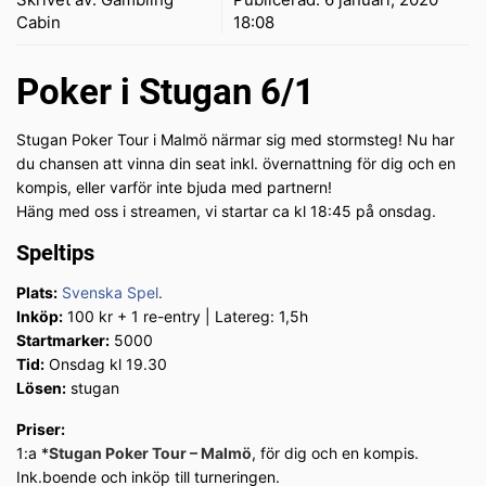
Cabin
18:08
Poker i Stugan 6/1
Stugan Poker Tour i Malmö närmar sig med stormsteg! Nu har
du chansen att vinna din seat inkl. övernattning för dig och en
kompis, eller varför inte bjuda med partnern!
Häng med oss i streamen, vi startar ca kl 18:45 på onsdag.
Speltips
Plats:
Svenska Spel
.
Inköp:
100 kr + 1 re-entry | Latereg: 1,5h
Startmarker:
5000
Tid:
Onsdag kl 19.30
Lösen:
stugan
Priser:
1:a *
Stugan Poker Tour – Malmö
, för dig och en kompis.
Ink.boende och inköp till turneringen.