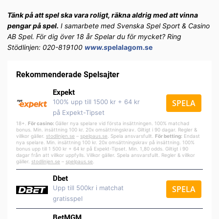
Tänk på att spel ska vara roligt, räkna aldrig med att vinna
pengar på spel.
I samarbete med Svenska Spel Sport & Casino
AB Spel. För dig över 18 år Spelar du för mycket? Ring
Stödlinjen: 020-819100
www.s
pelalagom.se
Rekommenderade Spelsajter
Expekt
100% upp till 1500 kr + 64 kr
SPELA
på Expekt-Tipset
18+.
För casino:
Gäller nya spelare vid första insättningen. 100% matchad
bonus. Min. insättning 100 kr. 20x omsättningskrav. Giltigt i 90 dagar. Regler &
villkor gäller.
stodlinjen.se
–
spelpa
us.se
. Spela ansvarsfullt.
För betting:
Endast
nya spelare. Min. insättning 100 kr. 20x omsättningskrav på insättning. 100%
bonus upp till 1 500 kr + 64 kr på Expekt-Tipset. Min. 1,80 odds. Giltigt i 90
dagar från att villkor uppfylls. Villkor gäller. Spela ansvarsfullt. Regler & villkor
gäller.
stodlinjen.se
–
spelpaus.se
.
Dbet
Upp till 500kr i matchat
SPELA
gratisspel
BetMGM