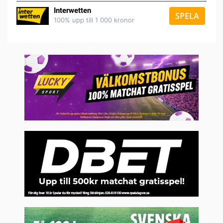
Interwetten
SPELA
100% upp till 1 000 kronor