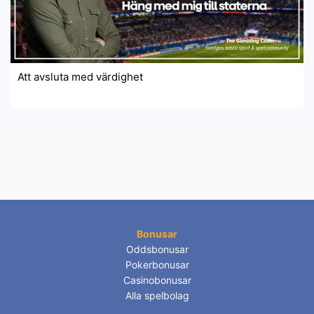
Att avsluta med värdighet
Bonusar
Oddsbonusar
Pokerbonusar
Casinobonusar
Alla spelbolag