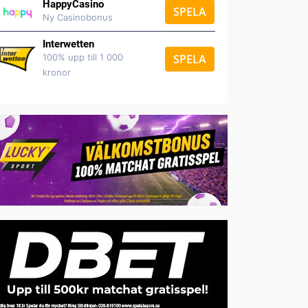
HappyCasino
SPELA
Ny Casinobonus
Interwetten
100% upp till 1 000
SPELA
kronor