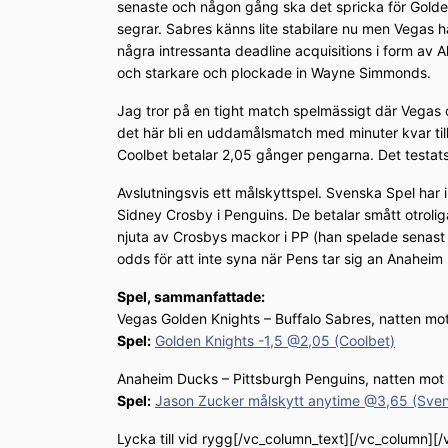
senaste och någon gång ska det spricka för Golde
segrar. Sabres känns lite stabilare nu men Vegas 
några intressanta deadline acquisitions i form av A
och starkare och plockade in Wayne Simmonds.
Jag tror på en tight match spelmässigt där Vegas off
det här bli en uddamålsmatch med minuter kvar till
Coolbet betalar 2,05 gånger pengarna. Det testats
Avslutningsvis ett målskyttspel. Svenska Spel har i
Sidney Crosby i Penguins. De betalar smått otrolig
njuta av Crosbys mackor i PP (han spelade senast
odds för att inte syna när Pens tar sig an Anaheim 
Spel, sammanfattade:
Vegas Golden Knights – Buffalo Sabres, natten mot
Spel:
Golden Knights -1,5 @2,05 (Coolbet)
Anaheim Ducks – Pittsburgh Penguins, natten mot 
Spel:
Jason Zucker målskytt anytime @3,65 (Sven
Lycka till vid rygg[/vc_column_text][/vc_column]