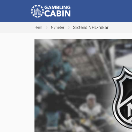
Sixtens NHL-rekar
Hem
Nyheter