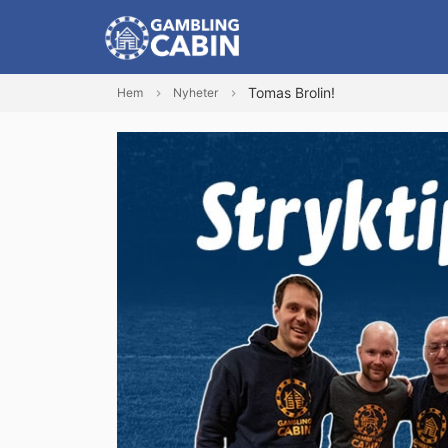
Tomas Brolin!
Hem
Nyheter