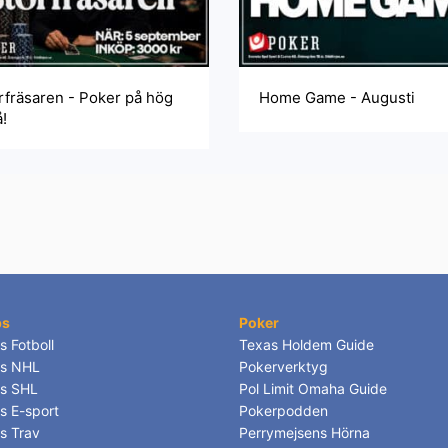
rfräsaren - Poker på hög
Home Game - Augusti
å!
ps
Poker
s Fotboll
Texas Holdem Guide
ps NHL
Pokerverktyg
ps SHL
Pol Limit Omaha Guide
s E-sport
Pokerpodden
ps Trav
Perrymejsens Hörna