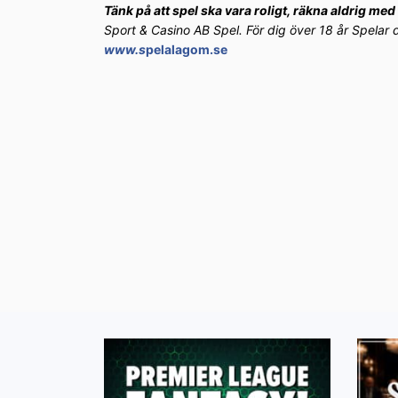
Tänk på att spel ska vara roligt, räkna aldrig med
Sport & Casino AB Spel. För dig över 18 år Spelar
www.s
pelalagom.se