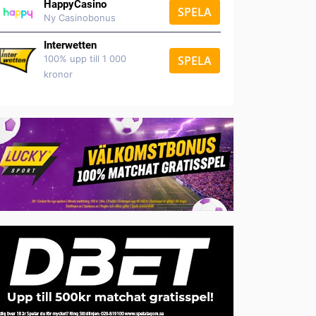
HappyCasino
SPELA
Ny Casinobonus
Interwetten
100% upp till 1 000
SPELA
kronor