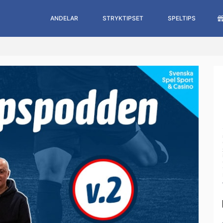
ANDELAR
STRYKTIPSET
SPELTIPS