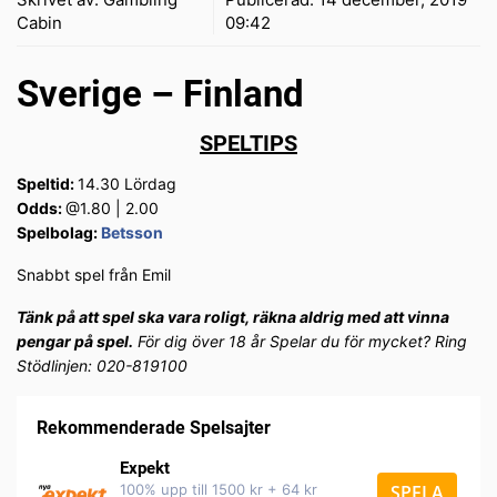
Cabin
09:42
Sverige – Finland
SPELTIPS
Speltid:
14.30 Lördag
Odds:
@1.80 | 2.00
Spelbolag:
Betsson
Snabbt spel från Emil
Tänk på att spel ska vara roligt, räkna aldrig med att vinna
pengar på spel.
För dig över 18 år Spelar du för mycket? Ring
Stödlinjen: 020-819100
Rekommenderade Spelsajter
Expekt
100% upp till 1500 kr + 64 kr
SPELA