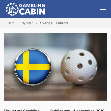
Sverige – Finland
Hem
Nyheter
Skrivet av:
Gambling
Publicerad:
14 december, 2019