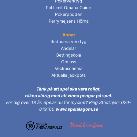
Pokerverktyg
Pol Limit Omaha Guide
Pokerpodden
Perrymejsens Hörna
Annat
Reducera verktyg
Andelar
Bettingskola
Om oss
Veckoschema
Aktuella jackpots
Tänk på att spel ska vara roligt,
räkna aldrig med att vinna pengar på spel.
För dig över 18 år.
Spelar du för mycket? Ring Stödlinjen: 020-
819100
www.spelalagom.se