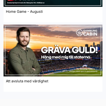
Home Game - Augusti
Att avsluta med värdighet