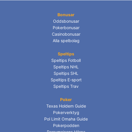
Bonusar
Oddsbonusar
Pokerbonusar
Casinobonusar
Alla spelbolag
Speltips
Speltips Fotboll
Speltips NHL
Speltips SHL
Speltips E-sport
Speltips Trav
Poker
Texas Holdem Guide
Pokerverktyg
Pol Limit Omaha Guide
Pokerpodden
Perrymejsens Hörna