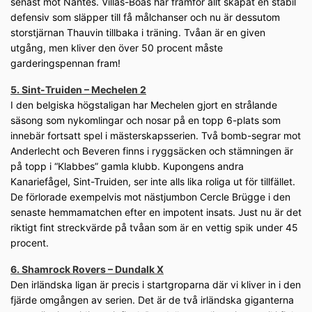
senast mot Nantes. Villas-Boas har framför allt skapat en stabil
defensiv som släpper till få målchanser och nu är dessutom
storstjärnan Thauvin tillbaka i träning. Tvåan är en given
utgång, men kliver den över 50 procent måste
garderingspennan fram!
5. Sint-Truiden – Mechelen 2
I den belgiska högstaligan har Mechelen gjort en strålande
säsong som nykomlingar och nosar på en topp 6-plats som
innebär fortsatt spel i mästerskapsserien. Två bomb-segrar mot
Anderlecht och Beveren finns i ryggsäcken och stämningen är
på topp i “Klabbes” gamla klubb. Kupongens andra
Kanariefågel, Sint-Truiden, ser inte alls lika roliga ut för tillfället.
De förlorade exempelvis mot nästjumbon Cercle Brügge i den
senaste hemmamatchen efter en impotent insats. Just nu är det
riktigt fint streckvärde på tvåan som är en vettig spik under 45
procent.
6. Shamrock Rovers – Dundalk X
Den irländska ligan är precis i startgroparna där vi kliver in i den
fjärde omgången av serien. Det är de två irländska giganterna