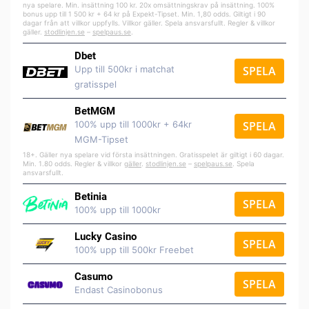
nya spelare. Min. insättning 100 kr. 20x omsättningskrav på insättning. 100%
bonus upp till 1 500 kr + 64 kr på Expekt-Tipset. Min. 1,80 odds. Giltigt i 90
dagar från att villkor uppfylls. Villkor gäller. Spela ansvarsfullt. Regler & villkor
gäller.
stodlinjen.se
–
spelpaus.se
.
Dbet
Upp till 500kr i matchat
SPELA
gratisspel
BetMGM
100% upp till 1000kr + 64kr
SPELA
MGM-Tipset
18+. Gäller nya spelare vid första insättningen. Gratisspelet är giltigt i 60 dagar.
Min. 1.80 odds. Regler & villkor
gäller
.
stodlinjen.se
–
spelpaus.se
. Spela
ansvarsfullt.
Betinia
SPELA
100% upp till 1000kr
Lucky Casino
SPELA
100% upp till 500kr Freebet
Casumo
SPELA
Endast Casinobonus