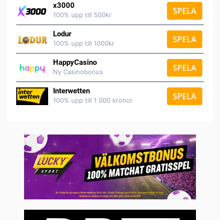
x3000
SPELA
100% upp till 500kr
Lodur
SPELA
100% upp till 1000kr
HappyCasino
SPELA
Ny Casinobonus
Interwetten
SPELA
100% upp till 1 000 kronor