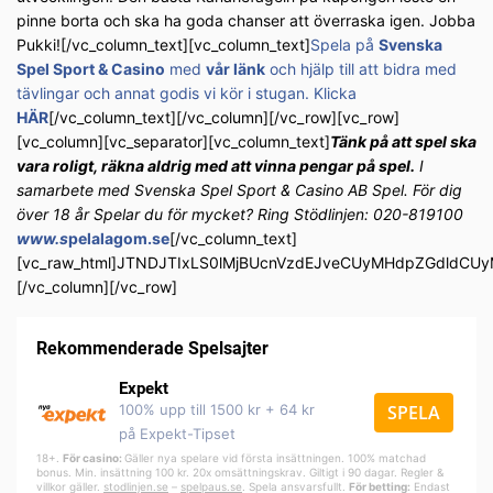
pinne borta och ska ha goda chanser att överraska igen. Jobba
Pukki![/vc_column_text][vc_column_text]
Spela på
Svenska
Spel Sport & Casino
med
vår länk
och hjälp till att bidra med
tävlingar och annat godis vi kör i stugan. Klicka
HÄR
[/vc_column_text][/vc_column][/vc_row][vc_row]
[vc_column][vc_separator][vc_column_text]
Tänk på att spel ska
vara roligt, räkna aldrig med att vinna pengar på spel.
I
samarbete med Svenska Spel Sport & Casino AB Spel. För dig
över 18 år Spelar du för mycket? Ring Stödlinjen: 020-819100
www.s
pelalagom.se
[/vc_column_text]
[vc_raw_html]JTNDJTIxLS0lMjBUcnVzdEJveCUyMHdpZGdldC
[/vc_column][/vc_row]
Rekommenderade Spelsajter
Expekt
100% upp till 1500 kr + 64 kr
SPELA
på Expekt-Tipset
18+.
För casino:
Gäller nya spelare vid första insättningen. 100% matchad
bonus. Min. insättning 100 kr. 20x omsättningskrav. Giltigt i 90 dagar. Regler &
villkor gäller.
stodlinjen.se
–
spelpa
us.se
. Spela ansvarsfullt.
För betting:
Endast