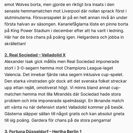
emot Wolves borta, men gjorde en riktigt bra insats i den
senaste hemmamatchen mot Liverpool där nollan sprack först i
slutminuterna. Försvarsspelet är på en helt annan nivå än under
första halvan av säsongen. Kanariefåglarna löste en pinne borta
på King Power Stadium i december efter att ha varit i ledning.
Här har de bra chans på poäng igen. Helgardera och jobba in
skrällettan!
2. Real Sociedad – Valladolid X
Alexander Isak gick mållös men Real Sociedad imponerade
stort i 3-0-segern hemma mot Champions League-laget
Valencia. Det innebar fjärde raka segern inklusive cup-spelet.
Den starka vinstraden gör dock att det svenska folket streckar
upp ettan rejält, omotiverat högt. Vi minns bland annat cup-
matchen hemma mot lilla Mirandés där Sociedad hade stora
problem och inte imponerade spelmässigt. En liknande match
att vänta nu när defensivt starkt Valladolid kommer på besök.
Gästerna släpper sällan till något gratis och kan absolut gneta
till sig poäng. Gardera för chans på de stora pengarna!
3. Fortuna Düsseldorf – Hertha Berlin 1