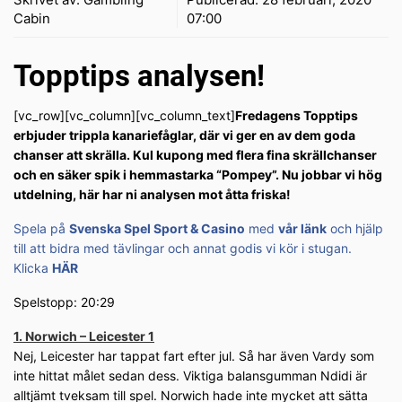
Cabin
07:00
Topptips analysen!
[vc_row][vc_column][vc_column_text]
Fredagens Topptips
erbjuder trippla kanariefåglar, där vi ger en av dem goda
chanser att skrälla. Kul kupong med flera fina skrällchanser
och en säker spik i hemmastarka “Pompey”. Nu jobbar vi hög
utdelning, här har ni analysen mot åtta friska!
Spela på
Svenska Spel Sport & Casino
med
vår länk
och hjälp
till att bidra med tävlingar och annat godis vi kör i stugan.
Klicka
HÄR
Spelstopp: 20:29
1. Norwich – Leicester 1
Nej, Leicester har tappat fart efter jul. Så har även Vardy som
inte hittat målet sedan dess. Viktiga balansgumman Ndidi är
alltjämt tveksam till spel. Norwich hade inte mycket att sätta