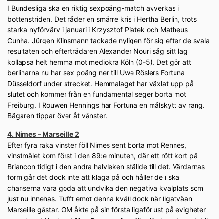
I Bundesliga ska en riktig sexpoäng-match avverkas i
bottenstriden. Det råder en smärre kris i Hertha Berlin, trots
starka nyförvärv i januari i Krzysztof Piatek och Matheus
Cunha. Jürgen Klinsmann tackade nyligen för sig efter de svala
resultaten och efterträdaren Alexander Nouri såg sitt lag
kollapsa helt hemma mot mediokra Köln (0-5). Det gör att
berlinarna nu har sex poäng ner till Uwe Röslers Fortuna
Düsseldorf under strecket. Hemmalaget har växlat upp på
slutet och kommer från en fundamental seger borta mot
Freiburg. I Rouwen Hennings har Fortuna en målskytt av rang.
Bägaren tippar över åt vänster.
4. Nimes – Marseille 2
Efter fyra raka vinster föll Nimes sent borta mot Rennes,
vinstmålet kom först i den 89:e minuten, där ett rött kort på
Briancon tidigt i den andra halvleken ställde till det. Värdarnas
form går det dock inte att klaga på och håller de i ska
chanserna vara goda att undvika den negativa kvalplats som
just nu innehas. Tufft emot denna kväll dock när ligatvåan
Marseille gästar. OM åkte på sin första ligaförlust på evigheter