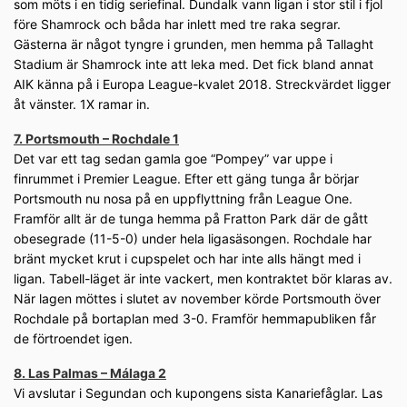
som möts i en tidig seriefinal. Dundalk vann ligan i stor stil i fjol
före Shamrock och båda har inlett med tre raka segrar.
Gästerna är något tyngre i grunden, men hemma på Tallaght
Stadium är Shamrock inte att leka med. Det fick bland annat
AIK känna på i Europa League-kvalet 2018. Streckvärdet ligger
åt vänster. 1X ramar in.
7. Portsmouth – Rochdale 1
Det var ett tag sedan gamla goe “Pompey” var uppe i
finrummet i Premier League. Efter ett gäng tunga år börjar
Portsmouth nu nosa på en uppflyttning från League One.
Framför allt är de tunga hemma på Fratton Park där de gått
obesegrade (11-5-0) under hela ligasäsongen. Rochdale har
bränt mycket krut i cupspelet och har inte alls hängt med i
ligan. Tabell-läget är inte vackert, men kontraktet bör klaras av.
När lagen möttes i slutet av november körde Portsmouth över
Rochdale på bortaplan med 3-0. Framför hemmapubliken får
de förtroendet igen.
8. Las Palmas – Málaga 2
Vi avslutar i Segundan och kupongens sista Kanariefåglar. Las