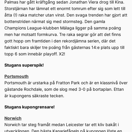
Palmas har gått kräftgång sedan Jonathan Viera drog till Kina.
Storstjärnan har lämnat ett enormt tomrum efter sig som lett till
åtta (!) raka matcher utan vinst. Den svaga trenden har gjort att
bottenstriden närmat sig med stormsteg. Den gamla
Champions League-klubben Málaga ligger på samma poäng
men har motsatt formkurva. Tre raka segrar gör att det finns
gott hopp om framtiden i den rekordjämna serien, där det
faktiskt bara skiljer tre poäng från gästernas 14:e plats upp till
topp 6 som innebär playoff. X2!
Stugans superspik!
Portsmouth
Portsmouth är urstarka på Fratton Park och är en klassnivå över
gästande Rochdale, som de slog med 3-0 på bortaplan. Ettan
är kupongens säkraste tecken.
Stugans kupongrensare!
Norwich
Norwich tar steg framåt medan Leicester tar ett kliv bakåt i
utvecklingen. Den bästa Kanariefågeln på kupongen löste en