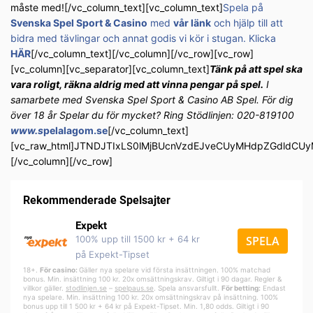
måste med![/vc_column_text][vc_column_text]
Spela på
Svenska Spel Sport & Casino
med
vår länk
och hjälp till att
bidra med tävlingar och annat godis vi kör i stugan. Klicka
HÄR
[/vc_column_text][/vc_column][/vc_row][vc_row]
[vc_column][vc_separator][vc_column_text]
Tänk på att spel ska
vara roligt, räkna aldrig med att vinna pengar på spel.
I
samarbete med Svenska Spel Sport & Casino AB Spel. För dig
över 18 år Spelar du för mycket? Ring Stödlinjen: 020-819100
www.s
pelalagom.se
[/vc_column_text]
[vc_raw_html]JTNDJTIxLS0lMjBUcnVzdEJveCUyMHdpZGdldC
[/vc_column][/vc_row]
Rekommenderade Spelsajter
Expekt
100% upp till 1500 kr + 64 kr
SPELA
på Expekt-Tipset
18+.
För casino:
Gäller nya spelare vid första insättningen. 100% matchad
bonus. Min. insättning 100 kr. 20x omsättningskrav. Giltigt i 90 dagar. Regler &
villkor gäller.
stodlinjen.se
–
spelpa
us.se
. Spela ansvarsfullt.
För betting:
Endast
nya spelare. Min. insättning 100 kr. 20x omsättningskrav på insättning. 100%
bonus upp till 1 500 kr + 64 kr på Expekt-Tipset. Min. 1,80 odds. Giltigt i 90