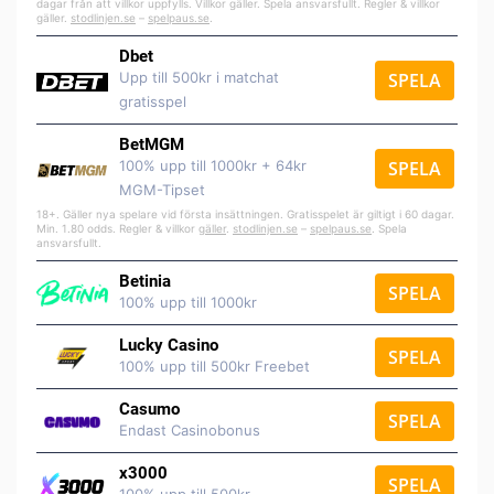
dagar från att villkor uppfylls. Villkor gäller. Spela ansvarsfullt. Regler & villkor
gäller.
stodlinjen.se
–
spelpaus.se
.
Dbet
Upp till 500kr i matchat
SPELA
gratisspel
BetMGM
100% upp till 1000kr + 64kr
SPELA
MGM-Tipset
18+. Gäller nya spelare vid första insättningen. Gratisspelet är giltigt i 60 dagar.
Min. 1.80 odds. Regler & villkor
gäller
.
stodlinjen.se
–
spelpaus.se
. Spela
ansvarsfullt.
Betinia
SPELA
100% upp till 1000kr
Lucky Casino
SPELA
100% upp till 500kr Freebet
Casumo
SPELA
Endast Casinobonus
x3000
SPELA