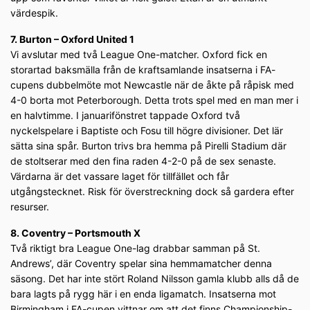
värdespik.
7. Burton – Oxford United 1
Vi avslutar med två League One-matcher. Oxford fick en
storartad baksmälla från de kraftsamlande insatserna i FA-
cupens dubbelmöte mot Newcastle när de åkte på råpisk med
4-0 borta mot Peterborough. Detta trots spel med en man mer i
en halvtimme. I januarifönstret tappade Oxford två
nyckelspelare i Baptiste och Fosu till högre divisioner. Det lär
sätta sina spår. Burton trivs bra hemma på Pirelli Stadium där
de stoltserar med den fina raden 4-2-0 på de sex senaste.
Värdarna är det vassare laget för tillfället och får
utgångstecknet. Risk för överstreckning dock så gardera efter
resurser.
8. Coventry – Portsmouth X
Två riktigt bra League One-lag drabbar samman på St.
Andrews’, där Coventry spelar sina hemmamatcher denna
säsong. Det har inte stört Roland Nilsson gamla klubb alls då de
bara lagts på rygg här i en enda ligamatch. Insatserna mot
Birmingham i FA-cupen vittnar om att det finns Championship-