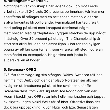
4. Nottingham – Charlton 2
Nottingham var knivskarpa när lägena dök upp mot Leeds
vilket räckte till 2-0 trots 30 procents bollinnehav. Här kommer
sherifferna få stångas med en helt annan matchbild där de
själva förväntas bli bollförande. Hemmalaget har tagit rejält
med poäng på slutet men knappast dominerat några
matchbilder. Med fjärdeplatsen i ryggen streckas de upp något
i hästväg. Över 80 procent på ett lag i The Championship är i
stort sett alltid fel i den här jämna ligan. Charlton tog nyligen
poäng av ett lag som Fulham, som vi rankar ett steg högre än
motståndet nu exempelvis. Helgardera och jobba in
superskrällen åt höger!
5. Swansea – QPR 2
Två rätt formsvaga lag ska stångas i Wales. Swansea föll ihop
hemma mot Derby och den där playoff-platsen ser allt mer
avlägsen ut. Insatserna på slutet har svajat och här får
Svanarna dessutom klara sig utan Joe Rodon och Van der
Hoorn i backlinjen. QPR rosar inte heller marknaden och tappet
av skyttekungen Nakhi Wells tär så klart. Offensivt finns det
dock bra uppbackning i duon Hugill och Eze. Senast lagen