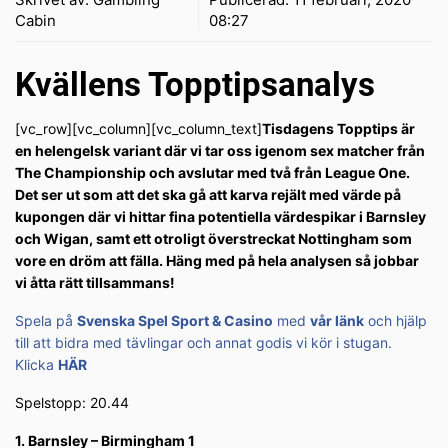
Cabin
08:27
Kvällens Topptipsanalys
[vc_row][vc_column][vc_column_text]
Tisdagens Topptips är
en helengelsk variant där vi tar oss igenom sex matcher från
The Championship och avslutar med två från League One.
Det ser ut som att det ska gå att karva rejält med värde på
kupongen där vi hittar fina potentiella värdespikar i Barnsley
och Wigan, samt ett otroligt överstreckat Nottingham som
vore en dröm att fälla. Häng med på hela analysen så jobbar
vi åtta rätt tillsammans!
Spela på
Svenska Spel Sport & Casino
med
vår länk
och hjälp
till att bidra med tävlingar och annat godis vi kör i stugan.
Klicka
HÄR
Spelstopp: 20.44
1. Barnsley – Birmingham 1