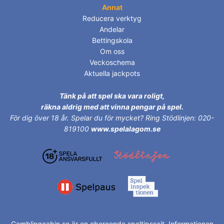
Annat
Reducera verktyg
Andelar
Bettingskola
Om oss
Veckoschema
Aktuella jackpots
Tänk på att spel ska vara roligt,
räkna aldrig med att vinna pengar på spel.
För dig över 18 år.
Spelar du för mycket? Ring Stödlinjen: 020-
819100
www.spelalagom.se
Gamblingcabin.se är en oberoende speltipssajt. Informationen