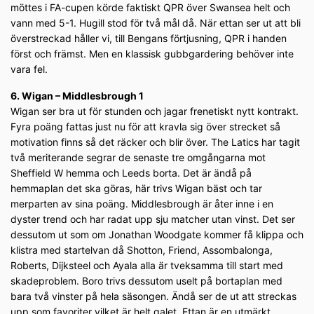
möttes i FA-cupen körde faktiskt QPR över Swansea helt och
vann med 5-1. Hugill stod för två mål då. När ettan ser ut att bli
överstreckad håller vi, till Bengans förtjusning, QPR i handen
först och främst. Men en klassisk gubbgardering behöver inte
vara fel.
6. Wigan – Middlesbrough 1
Wigan ser bra ut för stunden och jagar frenetiskt nytt kontrakt.
Fyra poäng fattas just nu för att kravla sig över strecket så
motivation finns så det räcker och blir över. The Latics har tagit
två meriterande segrar de senaste tre omgångarna mot
Sheffield W hemma och Leeds borta. Det är ändå på
hemmaplan det ska göras, här trivs Wigan bäst och tar
merparten av sina poäng. Middlesbrough är åter inne i en
dyster trend och har radat upp sju matcher utan vinst. Det ser
dessutom ut som om Jonathan Woodgate kommer få klippa och
klistra med startelvan då Shotton, Friend, Assombalonga,
Roberts, Dijksteel och Ayala alla är tveksamma till start med
skadeproblem. Boro trivs dessutom uselt på bortaplan med
bara två vinster på hela säsongen. Ändå ser de ut att streckas
upp som favoriter vilket är helt galet. Ettan är en utmärkt