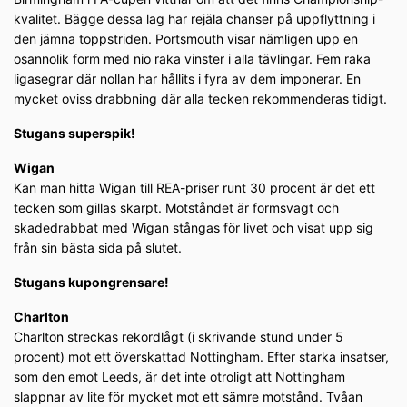
kvalitet. Bägge dessa lag har rejäla chanser på uppflyttning i
den jämna toppstriden. Portsmouth visar nämligen upp en
osannolik form med nio raka vinster i alla tävlingar. Fem raka
ligasegrar där nollan har hållits i fyra av dem imponerar. En
mycket oviss drabbning där alla tecken rekommenderas tidigt.
Stugans superspik!
Wigan
Kan man hitta Wigan till REA-priser runt 30 procent är det ett
tecken som gillas skarpt. Motståndet är formsvagt och
skadedrabbat med Wigan stångas för livet och visat upp sig
från sin bästa sida på slutet.
Stugans kupongrensare!
Charlton
Charlton streckas rekordlågt (i skrivande stund under 5
procent) mot ett överskattad Nottingham. Efter starka insatser,
som den emot Leeds, är det inte otroligt att Nottingham
slappnar av lite för mycket mot ett sämre motstånd. Tvåan