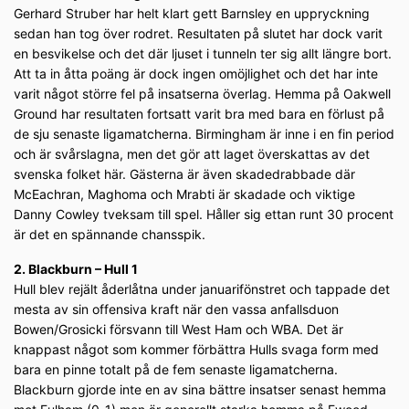
Gerhard Struber har helt klart gett Barnsley en uppryckning
sedan han tog över rodret. Resultaten på slutet har dock varit
en besvikelse och det där ljuset i tunneln ter sig allt längre bort.
Att ta in åtta poäng är dock ingen omöjlighet och det har inte
varit något större fel på insatserna överlag. Hemma på Oakwell
Ground har resultaten fortsatt varit bra med bara en förlust på
de sju senaste ligamatcherna. Birmingham är inne i en fin period
och är svårslagna, men det gör att laget överskattas av det
svenska folket här. Gästerna är även skadedrabbade där
McEachran, Maghoma och Mrabti är skadade och viktige
Danny Cowley tveksam till spel. Håller sig ettan runt 30 procent
är det en spännande chansspik.
2. Blackburn – Hull 1
Hull blev rejält åderlåtna under januarifönstret och tappade det
mesta av sin offensiva kraft när den vassa anfallsduon
Bowen/Grosicki försvann till West Ham och WBA. Det är
knappast något som kommer förbättra Hulls svaga form med
bara en pinne totalt på de fem senaste ligamatcherna.
Blackburn gjorde inte en av sina bättre insatser senast hemma