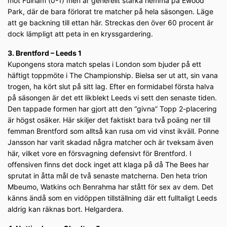
mot Fulham (0-1) men är generellt starka hemma på Ewood
Park, där de bara förlorat tre matcher på hela säsongen. Läge
att ge backning till ettan här. Streckas den över 60 procent är
dock lämpligt att peta in en kryssgardering.
3. Brentford – Leeds 1
Kupongens stora match spelas i London som bjuder på ett
häftigt toppmöte i The Championship. Bielsa ser ut att, sin vana
trogen, ha kört slut på sitt lag. Efter en formidabel första halva
på säsongen är det ett likblekt Leeds vi sett den senaste tiden.
Den tappade formen har gjort att den “givna” Topp 2-placering
är högst osäker. Här skiljer det faktiskt bara två poäng ner till
femman Brentford som alltså kan rusa om vid vinst ikväll. Ponne
Jansson har varit skadad några matcher och är tveksam även
här, vilket vore en försvagning defensivt för Brentford. I
offensiven finns det dock inget att klaga på då The Bees har
sprutat in åtta mål de två senaste matcherna. Den heta trion
Mbeumo, Watkins och Benrahma har stått för sex av dem. Det
känns ändå som en vidöppen tillställning där ett fulltaligt Leeds
aldrig kan räknas bort. Helgardera.