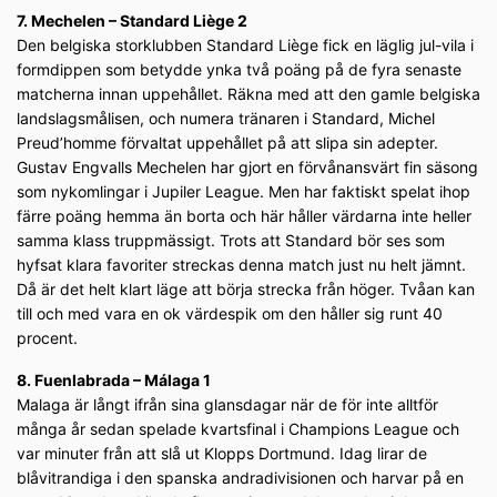
7. Mechelen – Standard Liège 2
Den belgiska storklubben Standard Liège fick en läglig jul-vila i
formdippen som betydde ynka två poäng på de fyra senaste
matcherna innan uppehållet. Räkna med att den gamle belgiska
landslagsmålisen, och numera tränaren i Standard, Michel
Preud’homme förvaltat uppehållet på att slipa sin adepter.
Gustav Engvalls Mechelen har gjort en förvånansvärt fin säsong
som nykomlingar i Jupiler League. Men har faktiskt spelat ihop
färre poäng hemma än borta och här håller värdarna inte heller
samma klass truppmässigt. Trots att Standard bör ses som
hyfsat klara favoriter streckas denna match just nu helt jämnt.
Då är det helt klart läge att börja strecka från höger. Tvåan kan
till och med vara en ok värdespik om den håller sig runt 40
procent.
8. Fuenlabrada – Málaga 1
Malaga är långt ifrån sina glansdagar när de för inte alltför
många år sedan spelade kvartsfinal i Champions League och
var minuter från att slå ut Klopps Dortmund. Idag lirar de
blåvitrandiga i den spanska andradivisionen och harvar på en