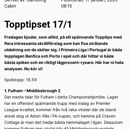
Cabin
08:15
Topptipset 17/1
Fredagen bjuder, som alltid, på ett spännande Topptips med
flera intressanta skrällförslag som kan fixa strålande
utdelning om de sköter sig. I Primeira Liga i Portugal är båda
topplagen Benfica och Porto i spel och där hittar vi både
bästa spiken och en riktigt lågprocent-rysare. Här har ni hela
analysen. Nu kör vi!
Spelstopp: 19.59
1. Fulham – Middlesbrough 2
Det mesta talar för Fulham i detta Championshipmöte. Laget
har en offensivt spännande trupp med inslag av Premier
League-kvalitet, kommer från två raka vinster där de bland
annat slog ut Aston Villa i FA-cupen, och hemma på Craven
Cottage är man det tredje bästa hemmalaget i ligan. Dessutom
kommer Fulham mer utvilat här då Middlesbrough spelade