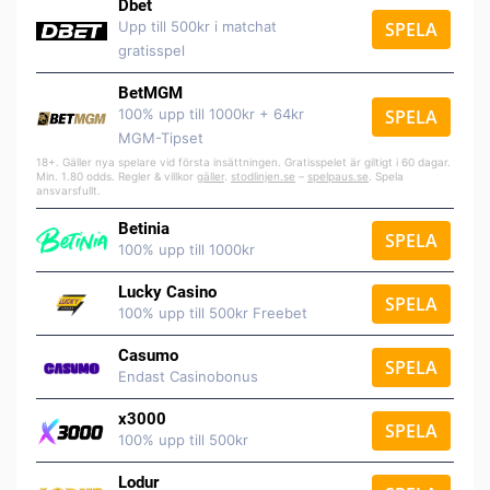
Dbet
Upp till 500kr i matchat
SPELA
gratisspel
BetMGM
100% upp till 1000kr + 64kr
SPELA
MGM-Tipset
18+. Gäller nya spelare vid första insättningen. Gratisspelet är giltigt i 60 dagar.
Min. 1.80 odds. Regler & villkor
gäller
.
stodlinjen.se
–
spelpaus.se
. Spela
ansvarsfullt.
Betinia
SPELA
100% upp till 1000kr
Lucky Casino
SPELA
100% upp till 500kr Freebet
Casumo
SPELA
Endast Casinobonus
x3000
SPELA
100% upp till 500kr
Lodur