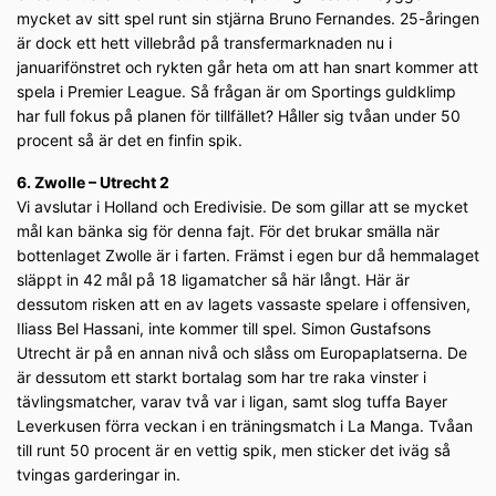
mycket av sitt spel runt sin stjärna Bruno Fernandes. 25-åringen
är dock ett hett villebråd på transfermarknaden nu i
januarifönstret och rykten går heta om att han snart kommer att
spela i Premier League. Så frågan är om Sportings guldklimp
har full fokus på planen för tillfället? Håller sig tvåan under 50
procent så är det en finfin spik.
6. Zwolle – Utrecht 2
Vi avslutar i Holland och Eredivisie. De som gillar att se mycket
mål kan bänka sig för denna fajt. För det brukar smälla när
bottenlaget Zwolle är i farten. Främst i egen bur då hemmalaget
släppt in 42 mål på 18 ligamatcher så här långt. Här är
dessutom risken att en av lagets vassaste spelare i offensiven,
Iliass Bel Hassani, inte kommer till spel. Simon Gustafsons
Utrecht är på en annan nivå och slåss om Europaplatserna. De
är dessutom ett starkt bortalag som har tre raka vinster i
tävlingsmatcher, varav två var i ligan, samt slog tuffa Bayer
Leverkusen förra veckan i en träningsmatch i La Manga. Tvåan
till runt 50 procent är en vettig spik, men sticker det iväg så
tvingas garderingar in.