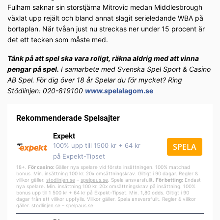
Fulham saknar sin storstjärna Mitrovic medan Middlesbrough
växlat upp rejält och bland annat slagit serieledande WBA på
bortaplan. När tvåan just nu streckas ner under 15 procent är
det ett tecken som måste med.
Tänk på att spel ska vara roligt, räkna aldrig med att vinna
pengar på spel.
I samarbete med Svenska Spel Sport & Casino
AB Spel. För dig över 18 år Spelar du för mycket? Ring
Stödlinjen: 020-819100
www.s
pelalagom.se
Rekommenderade Spelsajter
Expekt
100% upp till 1500 kr + 64 kr
SPELA
på Expekt-Tipset
18+.
För casino:
Gäller nya spelare vid första insättningen. 100% matchad
bonus. Min. insättning 100 kr. 20x omsättningskrav. Giltigt i 90 dagar. Regler &
villkor gäller.
stodlinjen.se
–
spelpa
us.se
. Spela ansvarsfullt.
För betting:
Endast
nya spelare. Min. insättning 100 kr. 20x omsättningskrav på insättning. 100%
bonus upp till 1 500 kr + 64 kr på Expekt-Tipset. Min. 1,80 odds. Giltigt i 90
dagar från att villkor uppfylls. Villkor gäller. Spela ansvarsfullt. Regler & villkor
gäller.
stodlinjen.se
–
spelpaus.se
.