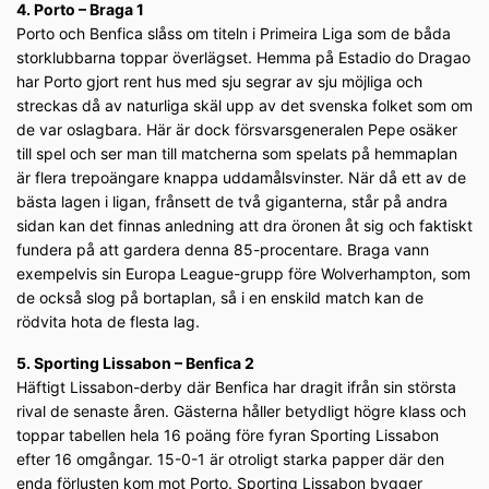
4. Porto – Braga 1
Porto och Benfica slåss om titeln i Primeira Liga som de båda
storklubbarna toppar överlägset. Hemma på Estadio do Dragao
har Porto gjort rent hus med sju segrar av sju möjliga och
streckas då av naturliga skäl upp av det svenska folket som om
de var oslagbara. Här är dock försvarsgeneralen Pepe osäker
till spel och ser man till matcherna som spelats på hemmaplan
är flera trepoängare knappa uddamålsvinster. När då ett av de
bästa lagen i ligan, frånsett de två giganterna, står på andra
sidan kan det finnas anledning att dra öronen åt sig och faktiskt
fundera på att gardera denna 85-procentare. Braga vann
exempelvis sin Europa League-grupp före Wolverhampton, som
de också slog på bortaplan, så i en enskild match kan de
rödvita hota de flesta lag.
5. Sporting Lissabon – Benfica 2
Häftigt Lissabon-derby där Benfica har dragit ifrån sin största
rival de senaste åren. Gästerna håller betydligt högre klass och
toppar tabellen hela 16 poäng före fyran Sporting Lissabon
efter 16 omgångar. 15-0-1 är otroligt starka papper där den
enda förlusten kom mot Porto. Sporting Lissabon bygger