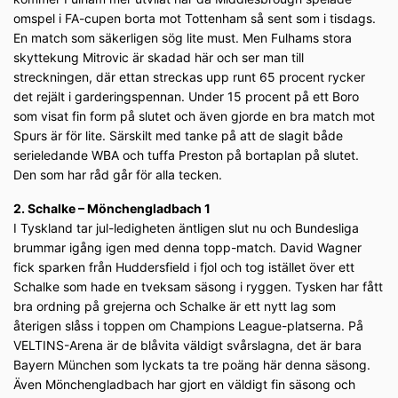
omspel i FA-cupen borta mot Tottenham så sent som i tisdags.
En match som säkerligen sög lite must. Men Fulhams stora
skyttekung Mitrovic är skadad här och ser man till
streckningen, där ettan streckas upp runt 65 procent rycker
det rejält i garderingspennan. Under 15 procent på ett Boro
som visat fin form på slutet och även gjorde en bra match mot
Spurs är för lite. Särskilt med tanke på att de slagit både
serieledande WBA och tuffa Preston på bortaplan på slutet.
Den som har råd går för alla tecken.
2. Schalke – Mönchengladbach 1
I Tyskland tar jul-ledigheten äntligen slut nu och Bundesliga
brummar igång igen med denna topp-match. David Wagner
fick sparken från Huddersfield i fjol och tog istället över ett
Schalke som hade en tveksam säsong i ryggen. Tysken har fått
bra ordning på grejerna och Schalke är ett nytt lag som
återigen slåss i toppen om Champions League-platserna. På
VELTINS-Arena är de blåvita väldigt svårslagna, det är bara
Bayern München som lyckats ta tre poäng här denna säsong.
Även Mönchengladbach har gjort en väldigt fin säsong och