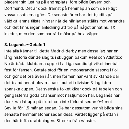
placerar sig just nu på andraplats, före både Bayern och
Dortmund. Det är dock främst på hemmaplan som de riktigt
vassa insatserna görs. De senaste åren har det bjudits på
väldigt jämna tillställningar när de här lagen ställts mot varandra
och det finns ingen anledning att tro på något annat nu. 1X
inleder, men den som har råd målar på hela vägen.
3. Leganés – Getafe 1
Inte alla känner till detta Madrid-derby men dessa lag har en
lång historia där de slagits i skuggan bakom Real och Atletítico.
Nu är båda klubbarna uppe i La Liga samtidigt vilket innebär
fest för fansen. Getafe stod för en imponerande säsong i fjol
och gör det bra även i år, men formen har varit sviktande där
det bland annat blev respass mot ett division 3-lag i den
spanska cupen. Det svenska folket kikar dock på tabellen och
ger gästerna goda chanser mot nästjumbon här. Leganés har
dock växlat upp på slutet och inte förlorat sedan 0-1 mot
Sevilla för 1,5 månad sedan. De har dessutom vunnit båda sina
senaste hemmamatcher sedan dess. Värdet ligger på ettan i
den här tuffa drabbningen. Strecka från vänster.