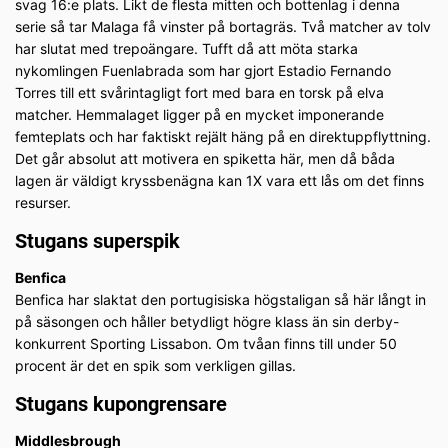
svag 16:e plats. Likt de flesta mitten och bottenlag i denna
serie så tar Malaga få vinster på bortagräs. Två matcher av tolv
har slutat med trepoängare. Tufft då att möta starka
nykomlingen Fuenlabrada som har gjort Estadio Fernando
Torres till ett svårintagligt fort med bara en torsk på elva
matcher. Hemmalaget ligger på en mycket imponerande
femteplats och har faktiskt rejält häng på en direktuppflyttning.
Det går absolut att motivera en spiketta här, men då båda
lagen är väldigt kryssbenägna kan 1X vara ett lås om det finns
resurser.
Stugans superspik
Benfica
Benfica har slaktat den portugisiska högstaligan så här långt in
på säsongen och håller betydligt högre klass än sin derby-
konkurrent Sporting Lissabon. Om tvåan finns till under 50
procent är det en spik som verkligen gillas.
Stugans kupongrensare
Middlesbrough