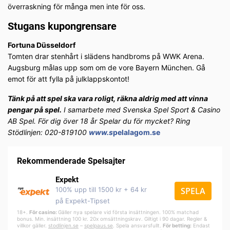
överraskning för många men inte för oss.
Stugans kupongrensare
Fortuna Düsseldorf
Tomten drar stenhårt i slädens handbroms på WWK Arena.
Augsburg målas upp som om de vore Bayern München. Gå
emot för att fylla på julklappskontot!
Tänk på att spel ska vara roligt, räkna aldrig med att vinna
pengar på spel.
I samarbete med Svenska Spel Sport & Casino
AB Spel. För dig över 18 år Spelar du för mycket? Ring
Stödlinjen: 020-819100
www.s
pelalagom.se
Rekommenderade Spelsajter
Expekt
100% upp till 1500 kr + 64 kr
SPELA
på Expekt-Tipset
18+.
För casino:
Gäller nya spelare vid första insättningen. 100% matchad
bonus. Min. insättning 100 kr. 20x omsättningskrav. Giltigt i 90 dagar. Regler &
villkor gäller.
stodlinjen.se
–
spelpa
us.se
. Spela ansvarsfullt.
För betting:
Endast