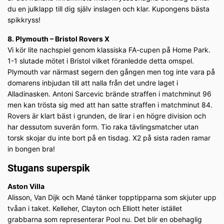
du en julklapp till dig själv inslagen och klar. Kupongens bästa
spikkryss!
8. Plymouth – Bristol Rovers X
Vi kör lite nachspiel genom klassiska FA-cupen på Home Park.
1-1 slutade mötet i Bristol vilket föranledde detta omspel.
Plymouth var närmast segern den gången men tog inte vara på
domarens inbjudan till att nalla från det undre laget i
Alladinasken. Antoni Sarcevic brände straffen i matchminut 96
men kan trösta sig med att han satte straffen i matchminut 84.
Rovers är klart bäst i grunden, de lirar i en högre division och
har dessutom suverän form. Tio raka tävlingsmatcher utan
torsk skojar du inte bort på en tisdag. X2 på sista raden ramar
in bongen bra!
Stugans superspik
Aston Villa
Alisson, Van Dijk och Mané tänker topptipparna som skjuter upp
tvåan i taket. Kelleher, Clayton och Elliott heter istället
grabbarna som representerar Pool nu. Det blir en obehaglig