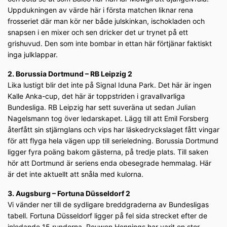
Uppdukningen av värde här i första matchen liknar rena
frosseriet där man kör ner både julskinkan, ischokladen och
snapsen i en mixer och sen dricker det ur trynet på ett
grishuvud. Den som inte bombar in ettan här förtjänar faktiskt
inga julklappar.
2. Borussia Dortmund – RB Leipzig 2
Lika lustigt blir det inte på Signal Iduna Park. Det här är ingen
Kalle Anka-cup, det här är toppstriden i gravallvarliga
Bundesliga. RB Leipzig har sett suveräna ut sedan Julian
Nagelsmann tog över ledarskapet. Lägg till att Emil Forsberg
återfått sin stjärnglans och vips har läskedryckslaget fått vingar
för att flyga hela vägen upp till serieledning. Borussia Dortmund
ligger fyra poäng bakom gästerna, på tredje plats. Till saken
hör att Dortmund är seriens enda obesegrade hemmalag. Här
är det inte aktuellt att snåla med kulorna.
3. Augsburg – Fortuna Düsseldorf 2
Vi vänder ner till de sydligare breddgraderna av Bundesligas
tabell. Fortuna Düsseldorf ligger på fel sida strecket efter de
inledande 15 rundorna. Rouwen Hennings har varit en stor