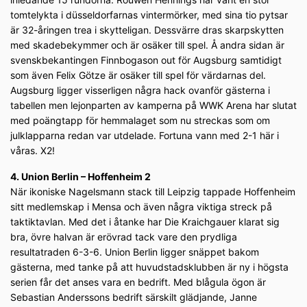
tomtelykta i düsseldorfarnas vintermörker, med sina tio pytsar
är 32-åringen trea i skytteligan. Dessvärre dras skarpskytten
med skadebekymmer och är osäker till spel. Å andra sidan är
svenskbekantingen Finnbogason out för Augsburg samtidigt
som även Felix Götze är osäker till spel för värdarnas del.
Augsburg ligger visserligen några hack ovanför gästerna i
tabellen men lejonparten av kamperna på WWK Arena har slutat
med poängtapp för hemmalaget som nu streckas som om
julklapparna redan var utdelade. Fortuna vann med 2-1 här i
våras. X2!
4. Union Berlin – Hoffenheim 2
När ikoniske Nagelsmann stack till Leipzig tappade Hoffenheim
sitt medlemskap i Mensa och även några viktiga streck på
taktiktavlan. Med det i åtanke har Die Kraichgauer klarat sig
bra, övre halvan är erövrad tack vare den prydliga
resultatraden 6-3-6. Union Berlin ligger snäppet bakom
gästerna, med tanke på att huvudstadsklubben är ny i högsta
serien får det anses vara en bedrift. Med blågula ögon är
Sebastian Anderssons bedrift särskilt glädjande, Janne