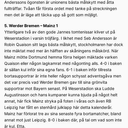
Anderssons ögonsten är unionens bästa målskytt med åtta
fullträffar. Tvåan får första ordet med tanke på streckningen
men det är läge att täcka upp så gott som möjligt.
5. Werder Bremen – Mainz 1
Ytterligare två av den gode Jannes tomtenissar kliver ut på
Weserstadion i varsin tröjfärg. I likhet med Seb Andersson är
Robin Quaison sitt lags bästa målskytt, stockholmaren har dock
inte mäktat med mer än hälften av skåningens målskörd. När
Mainz mötte Dortmund hemma förra helgen mäktade varken
Quaison eller någon lagkamrat med någonting alls. 4-0 i baken
är sällan kul inför sina egna fans. 6-1 i baken inför tillresta
bortasupportrar är inte heller någon schysst adventsgåva men
det var precis vad Werder Bremen gav till sina grönvita
supportrar mot Bayern senast. På Weserstadion ska Ludde
Augustinsson och hans kumpaner kunna bjuda på något helt
annat, här fick Mainz stryka på foten i våras och även RB
Leipzig har fått en stenhård julklapp här detta kalenderår.
Mainz har förlorat tre av sina senaste fyra bortamatcher, bland
annat mot just Leipzig. 8-0 i baken där, på tal om vad som inte
är kul. Etta.