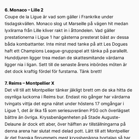
6. Monaco – Lille 2
Coupe de la Ligue är vad som gäller i Frankrike under
tisdagskvällen. Monaco slog ut Marseille på vägen hit medan
lyxlirarna från Lille kliver rakt in i åttondelen. Vad gäller
prestationerna i Ligue 1 har gästerna presterat bäst av dessa
båda kombattanter. Inte minst med tanke på att Les Dogues
haft ett Champions League-gruppspel att tänka på parallellt.
Hunddjuren ligger trea medan de skattesmitande värdarna
ligger nia i ligan. Sett till de senaste årens inbördes möten är
det dock kraftig fördel för furstarna. Tänk brett!
7. Reims – Montpellier X
Det vill till att Montpellier tänker jäkligt brett om de ska hitta de
osynliga luckorna i Reims bur. Endast nio gånger har värdarna
tvingats vittja det egna nätet under höstens 17 omgångar i
Ligue 1, det är lika få som seriesuveränen PSG och överlägset
bättre än övriga. Kryssbenägenheten på Stade Auguste-
Delaune är dock ett aber, över hälften av tillställningarna på
denna arena har slutat med delad pott. Lätt till att Montpellier
är det franska finrummets mest kryssbenägna bortalag så har