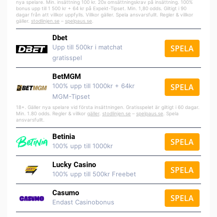
nya spelare. Min. insättning 100 kr. 20x omsättningskrav på insättning. 100%
bonus upp till 1 500 kr + 64 kr på Expekt-Tipset. Min. 1,80 odds. Giltigt i 90
dagar från att villkor uppfylls. Villkor gäller. Spela ansvarsfullt. Regler & villkor
gäller.
stodlinjen.se
–
spelpaus.se
.
Dbet
Upp till 500kr i matchat
SPELA
gratisspel
BetMGM
100% upp till 1000kr + 64kr
SPELA
MGM-Tipset
18+. Gäller nya spelare vid första insättningen. Gratisspelet är giltigt i 60 dagar.
Min. 1.80 odds. Regler & villkor
gäller
.
stodlinjen.se
–
spelpaus.se
. Spela
ansvarsfullt.
Betinia
SPELA
100% upp till 1000kr
Lucky Casino
SPELA
100% upp till 500kr Freebet
Casumo
SPELA
Endast Casinobonus