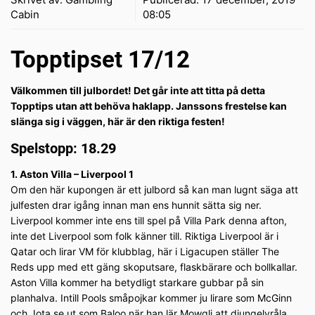
Cabin
08:05
Topptipset 17/12
Välkommen till julbordet! Det går inte att titta på detta
Topptips utan att behöva haklapp. Janssons frestelse kan
slänga sig i väggen, här är den riktiga festen!
Spelstopp: 18.29
1. Aston Villa – Liverpool 1
Om den här kupongen är ett julbord så kan man lugnt säga att
julfesten drar igång innan man ens hunnit sätta sig ner.
Liverpool kommer inte ens till spel på Villa Park denna afton,
inte det Liverpool som folk känner till. Riktiga Liverpool är i
Qatar och lirar VM för klubblag, här i Ligacupen ställer The
Reds upp med ett gäng skoputsare, flaskbärare och bollkallar.
Aston Villa kommer ha betydligt starkare gubbar på sin
planhalva. Intill Pools småpojkar kommer ju lirare som McGinn
och Jota se ut som Baloo när han lär Mowgli att djungelvråla.